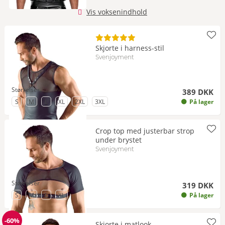
Vis voksenindhold
Skjorte i harness-stil
Svenjoyment
Størrelser
389 DKK
til Størrelse
til Størrelse
til Størrelse
til Størrelse
til Størrelse
til Størrelse
S
M
L
XL
2XL
3XL
På lager
Crop top med justerbar strop
under brystet
Svenjoyment
Størrelser
319 DKK
til Størrelse
til Størrelse
til Størrelse
til Størrelse
S
M
L
XL
På lager
-60%
Skjorte i matlook
Rabat