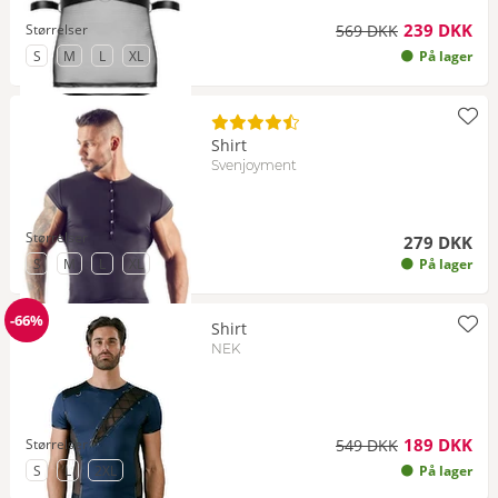
239 DKK
Størrelser
569 DKK
til Størrelse
til Størrelse
til Størrelse
til Størrelse
S
M
L
XL
På lager
Shirt
Svenjoyment
Størrelser
279 DKK
til Størrelse
til Størrelse
til Størrelse
til Størrelse
S
M
L
XL
På lager
-66%
Shirt
Rabat
NEK
189 DKK
Størrelser
549 DKK
til Størrelse
til Størrelse
til Størrelse
S
L
2XL
På lager