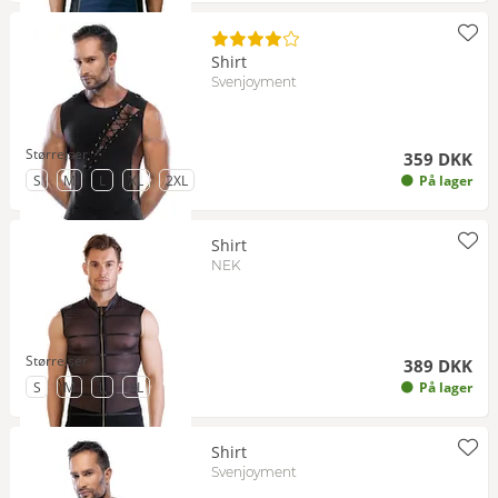
Shirt
Svenjoyment
Størrelser
359 DKK
til Størrelse
til Størrelse
til Størrelse
til Størrelse
til Størrelse
S
M
L
XL
2XL
På lager
Shirt
NEK
Størrelser
389 DKK
til Størrelse
til Størrelse
til Størrelse
til Størrelse
S
M
L
XL
På lager
Shirt
Svenjoyment