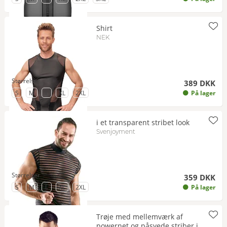
Shirt
NEK
Størrelser
389 DKK
til Størrelse
til Størrelse
til Størrelse
til Størrelse
til Størrelse
S
M
L
XL
2XL
På lager
i et transparent stribet look
Svenjoyment
Størrelser
359 DKK
til Størrelse
til Størrelse
til Størrelse
til Størrelse
til Størrelse
S
M
L
XL
2XL
På lager
Trøje med mellemværk af
powernet og påsyede striber i