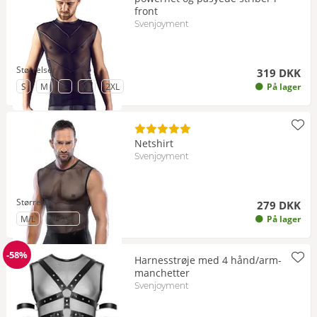
front
Svenjoyment
Størrelser
319 DKK
til Størrelse
til Størrelse
til Størrelse
til Størrelse
til Størrelse
S
M
L
XL
2XL
På lager
Netshirt
Svenjoyment
Størrelser
279 DKK
til Størrelse
til Størrelse
M/L
XL/2XL
På lager
-58%
Harnesstrøje med 4 hånd/arm-
Rabat
manchetter
Svenjoyment