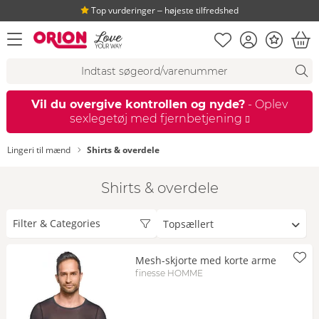
Top vurderinger ‒ højeste tilfredshed
Huskeseddel
Kundekonto
Bonus
åbn menu
Ind
Søgeforslag
Søgning
fi
Vil du overgive kontrollen og nyde?
- Oplev
sexlegetøj med fjernbetjening
Lingeri til mænd
Shirts & overdele
Shirts & overdele
Sorter
Filter & Categories
efter
Mesh-skjorte med korte arme
finesse HOMME