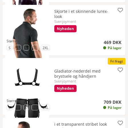
Skjorte i et skinnende lurex-
look
Svenjoyment
Nyheden
Størrelser
469 DKK
til Størrelse
til Størrelse
til Størrelse
til Størrelse
til Størrelse
S
M
L
XL
2XL
På lager
Fri fragt
Gladiator-nederdel med
brystsele og håndjern
Svenjoyment
Nyheden
Størrelser
709 DKK
til Størrelse
til Størrelse
til Størrelse
- på lager igen om kort tid
til Størrelse
til Størrelse
S
M
L
XL
2XL
På lager
i et transparent stribet look