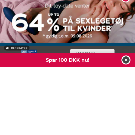
Om os
Få mere at vide om ORION
instagram
Vælg din butik
Spar 100 DKK nu!
luk
Alle vore modeller er over 18 år.
Alle priser, rabatter og tilbud gælder kun online.
Online-sortimentet kan afvige fra butikkernes sortiment.
Tilbud og rabatter kun så længe lager haves.
Alle priser i DKK inkl. moms og plus porto.
Produkter fra mærket Fleshlight er generelt undtaget fra kampagner
og rabatter.
Gavekort & gavekortskoder kan indløses og bruges på hele
sortimentet.
Procentvis kupon: Hvis varen allerede er nedsat, gælder højeste
rabatsats.
Kun gyldig i ORION-onlinebutikken, og ikke i ORION-butikkerne. Kan