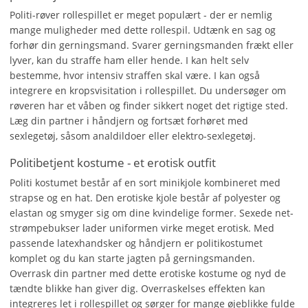
Politi-røver rollespillet er meget populært - der er nemlig
mange muligheder med dette rollespil. Udtænk en sag og
forhør din gerningsmand. Svarer gerningsmanden frækt eller
lyver, kan du straffe ham eller hende. I kan helt selv
bestemme, hvor intensiv straffen skal være. I kan også
integrere en kropsvisitation i rollespillet. Du undersøger om
røveren har et våben og finder sikkert noget det rigtige sted.
Læg din partner i håndjern og fortsæt forhøret med
sexlegetøj, såsom analdildoer eller elektro-sexlegetøj.
Politibetjent kostume - et erotisk outfit
Politi kostumet består af en sort minikjole kombineret med
strapse og en hat. Den erotiske kjole består af polyester og
elastan og smyger sig om dine kvindelige former. Sexede net-
strømpebukser lader uniformen virke meget erotisk. Med
passende latexhandsker og håndjern er politikostumet
komplet og du kan starte jagten på gerningsmanden.
Overrask din partner med dette erotiske kostume og nyd de
tændte blikke han giver dig. Overraskelses effekten kan
integreres let i rollespillet og sørger for mange øjeblikke fulde