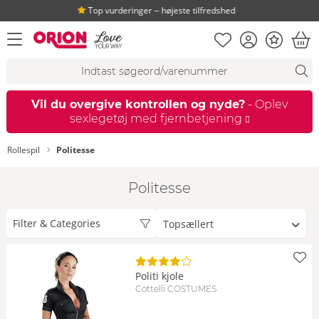
Top vurderinger ‒ højeste tilfredshed
Huskeseddel
Kundekonto
Bonus
åbn menu
Ind
Søgeforslag
Søgning
fi
Vil du overgive kontrollen og nyde?
- Oplev
sexlegetøj med fjernbetjening
Rollespil
Politesse
Politesse
Sorter
Filter & Categories
efter
Politi kjole
Cottelli COSTUMES