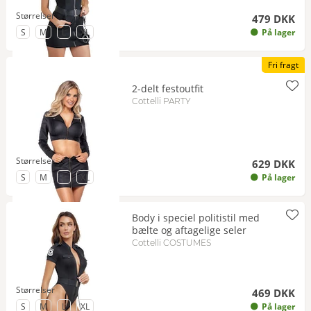
Størrelser
479 DKK
til Størrelse
til Størrelse
til Størrelse
til Størrelse
S
M
L
XL
På lager
Fri fragt
2-delt festoutfit
Cottelli PARTY
Størrelser
629 DKK
til Størrelse
til Størrelse
til Størrelse
til Størrelse
S
M
L
XL
På lager
Body i speciel politistil med
bælte og aftagelige seler
Cottelli COSTUMES
Størrelser
469 DKK
til Størrelse
til Størrelse
til Størrelse
til Størrelse
S
M
L
XL
På lager