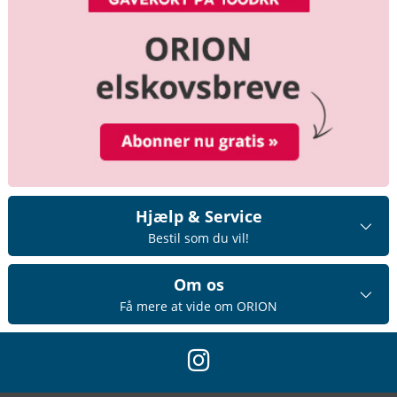
Hjælp & Service
Bestil som du vil!
Om os
Få mere at vide om ORION
instagram