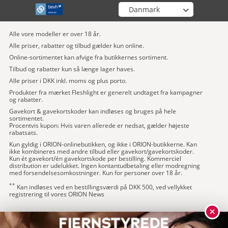
Vælg din butik
Alle vore modeller er over 18 år.
Alle priser, rabatter og tilbud gælder kun online.
Online-sortimentet kan afvige fra butikkernes sortiment.
Tilbud og rabatter kun så længe lager haves.
Alle priser i DKK inkl. moms og plus porto.
Produkter fra mærket Fleshlight er generelt undtaget fra kampagner
og rabatter.
Gavekort & gavekortskoder kan indløses og bruges på hele
sortimentet.
Procentvis kupon: Hvis varen allerede er nedsat, gælder højeste
rabatsats.
Kun gyldig i ORION-onlinebutikken, og ikke i ORION-butikkerne. Kan
ikke kombineres med andre tilbud eller gavekort/gavekortskoder.
Kun ét gavekort/én gavekortskode per bestilling. Kommerciel
distribution er udelukket. Ingen kontantudbetaling eller modregning
med forsendelsesomkostninger. Kun for personer over 18 år.
**
Kan indløses ved en bestillingsværdi på DKK 500, ved vellykket
registrering til vores ORION News