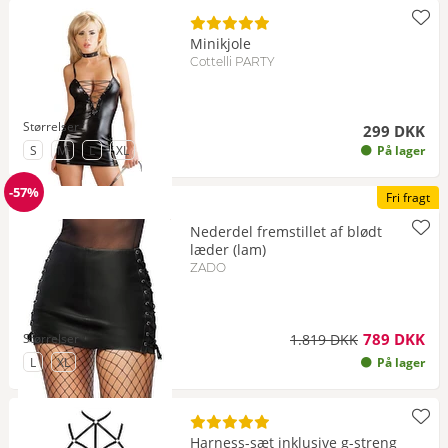
Minikjole
Cottelli PARTY
Størrelser
299 DKK
til Størrelse
til Størrelse
til Størrelse
til Størrelse
S
M
L
XL
På lager
-57%
Fri fragt
Rabat
Nederdel fremstillet af blødt
læder (lam)
ZADO
789 DKK
Størrelser
1.819 DKK
til Størrelse
til Størrelse
L
XL
På lager
Harness-sæt inklusive g-streng