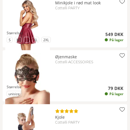
Minikjole i rød mat look
Cottelli PARTY
Størrelser
549 DKK
til Størrelse
til Størrelse
til Størrelse
til Størrelse
til Størrelse
S
M
L
XL
2XL
På lager
Øjenmaske
Cottelli ACCESSOIRES
Størrelse
79 DKK
til Størrelse
unisize
På lager
Kjole
Cottelli PARTY