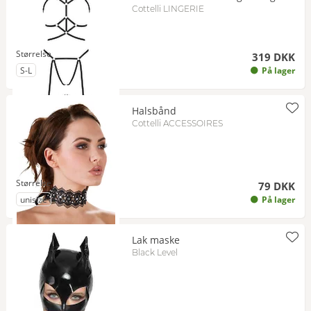
Cottelli LINGERIE
Størrelse
319 DKK
til Størrelse
S-L
På lager
Halsbånd
Cottelli ACCESSOIRES
Størrelse
79 DKK
til Størrelse
unisize
På lager
Lak maske
Black Level