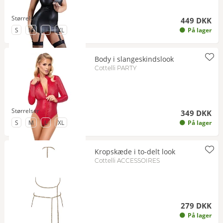
Størrelser
449 DKK
til Størrelse
til Størrelse
til Størrelse
til Størrelse
S
M
L
XL
På lager
Body i slangeskindslook
Cottelli PARTY
Størrelser
349 DKK
til Størrelse
til Størrelse
til Størrelse
til Størrelse
S
M
L
XL
På lager
Kropskæde i to-delt look
Cottelli ACCESSOIRES
279 DKK
På lager