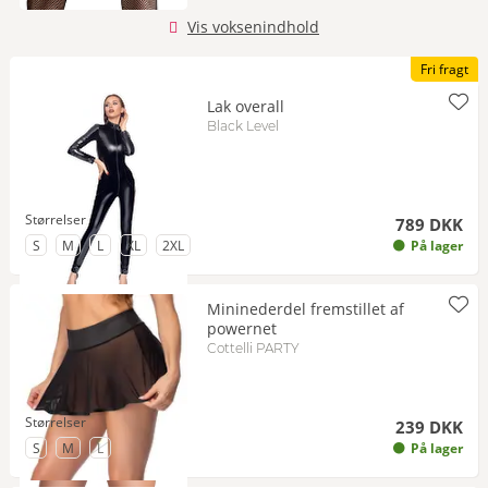
Vis voksenindhold
Fri fragt
Lak overall
Black Level
Størrelser
789 DKK
til Størrelse
til Størrelse
til Størrelse
til Størrelse
til Størrelse
S
M
L
XL
2XL
På lager
Mininederdel fremstillet af
powernet
Cottelli PARTY
Størrelser
239 DKK
til Størrelse
til Størrelse
til Størrelse
- på lager igen om kort tid
S
M
L
På lager