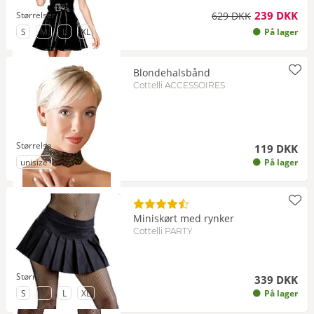
239 DKK
Størrelser
629 DKK
til Størrelse
til Størrelse
til Størrelse
til Størrelse
S
M
L
XL
På lager
Blondehalsbånd
Cottelli ACCESSOIRES
Størrelse
119 DKK
til Størrelse
unisize
På lager
Miniskørt med rynker
Cottelli PARTY
Størrelser
339 DKK
til Størrelse
til Størrelse
til Størrelse
til Størrelse
S
M
L
XL
På lager