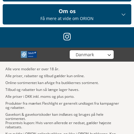
Om os
Få mere at vide om ORION
instagram
Vælg din butik
Alle vore modeller er over 18 år.
Alle priser, rabatter og tilbud gælder kun online.
Online-sortimentet kan afvige fra butikkernes sortiment.
Tilbud og rabatter kun så længe lager haves.
Alle priser i DKK inkl. moms og plus porto.
Produkter fra mærket Fleshlight er generelt undtaget fra kampagner
og rabatter.
Gavekort & gavekortskoder kan indløses og bruges på hele
sortimentet.
Procentvis kupon: Hvis varen allerede er nedsat, gælder højeste
rabatsats.
Kun gyldig i ORION-onlinebutikken, og ikke i ORION-butikkerne. Kan