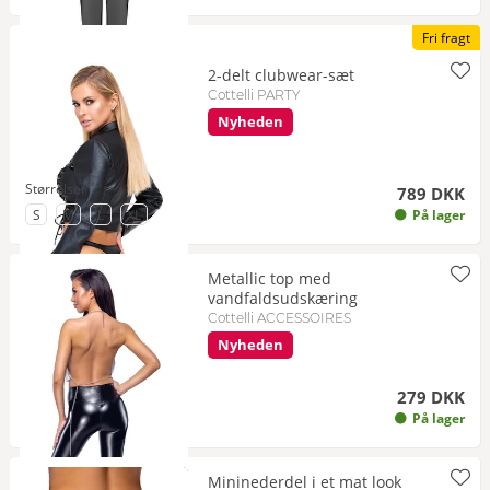
Fri fragt
2-delt clubwear-sæt
Cottelli PARTY
Nyheden
Størrelser
789 DKK
til Størrelse
til Størrelse
til Størrelse
til Størrelse
S
M
L
XL
På lager
Metallic top med
vandfaldsudskæring
Cottelli ACCESSOIRES
Nyheden
279 DKK
På lager
Mininederdel i et mat look