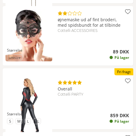
øjnemaske ud af fint broderi,
med spidsbundt for at tilbinde
Cottelli ACCESSOIRES
Størrelse
89 DKK
til Størrelse
unisize
På lager
Fri fragt
Overall
Cottelli PARTY
Størrelser
859 DKK
til Størrelse
til Størrelse
til Størrelse
til Størrelse
S
M
L
XL
På lager