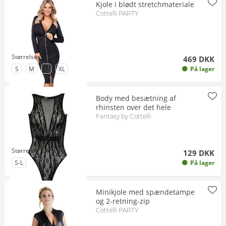
Kjole i blødt stretchmateriale
Cottelli PARTY
Størrelser
469 DKK
til Størrelse
til Størrelse
til Størrelse
til Størrelse
S
M
L
XL
På lager
Body med besætning af
rhinsten over det hele
Fantasy by Cottelli
Størrelse
129 DKK
til Størrelse
S-L
På lager
Minikjole med spændetampe
og 2-retning-zip
Cottelli PARTY