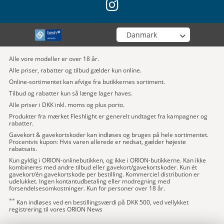
instagram
Vælg din butik
Alle vore modeller er over 18 år.
Alle priser, rabatter og tilbud gælder kun online.
Online-sortimentet kan afvige fra butikkernes sortiment.
Tilbud og rabatter kun så længe lager haves.
Alle priser i DKK inkl. moms og plus porto.
Produkter fra mærket Fleshlight er generelt undtaget fra kampagner og
rabatter.
Gavekort & gavekortskoder kan indløses og bruges på hele sortimentet.
Procentvis kupon: Hvis varen allerede er nedsat, gælder højeste
rabatsats.
Kun gyldig i ORION-onlinebutikken, og ikke i ORION-butikkerne. Kan ikke
kombineres med andre tilbud eller gavekort/gavekortskoder. Kun ét
gavekort/én gavekortskode per bestilling. Kommerciel distribution er
udelukket. Ingen kontantudbetaling eller modregning med
forsendelsesomkostninger. Kun for personer over 18 år.
**
Kan indløses ved en bestillingsværdi på DKK 500, ved vellykket
registrering til vores ORION News