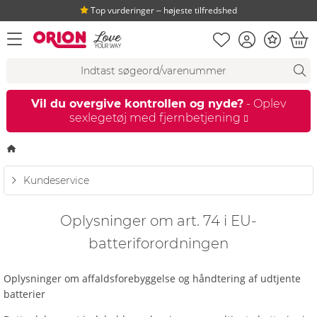
Top vurderinger ‒ højeste tilfredshed
Huskeseddel
Kundekonto
Bonus
åbn menu
Ind
Søgeforslag
Søgning
fi
Vil du overgive kontrollen og nyde?
- Oplev
sexlegetøj med fjernbetjening
Startside
Kundeservice
Oplysninger om art. 74 i EU-
batteriforordningen
Oplysninger om affaldsforebyggelse og håndtering af udtjente
batterier