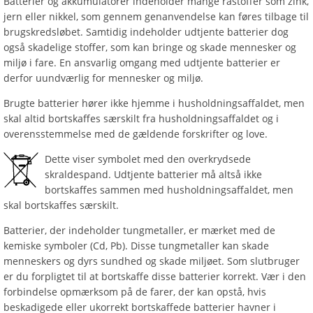
Batterier og akkumulatorer indeholder mange råstoffer som zink,
jern eller nikkel, som gennem genanvendelse kan føres tilbage til
brugskredsløbet. Samtidig indeholder udtjente batterier dog
også skadelige stoffer, som kan bringe og skade mennesker og
miljø i fare. En ansvarlig omgang med udtjente batterier er
derfor uundværlig for mennesker og miljø.
Brugte batterier hører ikke hjemme i husholdningsaffaldet, men
skal altid bortskaffes særskilt fra husholdningsaffaldet og i
overensstemmelse med de gældende forskrifter og love.
Dette viser symbolet med den overkrydsede
skraldespand. Udtjente batterier må altså ikke
bortskaffes sammen med husholdningsaffaldet, men
skal bortskaffes særskilt.
Batterier, der indeholder tungmetaller, er mærket med de
kemiske symboler (Cd, Pb). Disse tungmetaller kan skade
menneskers og dyrs sundhed og skade miljøet. Som slutbruger
er du forpligtet til at bortskaffe disse batterier korrekt. Vær i den
forbindelse opmærksom på de farer, der kan opstå, hvis
beskadigede eller ukorrekt bortskaffede batterier havner i