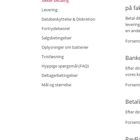
Sikker betaling
på fa
Levering
Betal d
Databeskyttelse & Diskretion
levering
Fortrydelsesret
en ande
Salgsbetingelser
Forsend
Oplysninger om batterier
Tvistløsning
Banko
Hyppige spørgsmål (FAQ)
Efter di
vores k
Deltagerbetingelser
Mål og størrelse
Forsend
Betal
Efter di
Forsend
PayPa