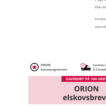
Efter di
Forsend
Ved ord
ORION
Leveres 
bonusprogrammet
2-3 hver