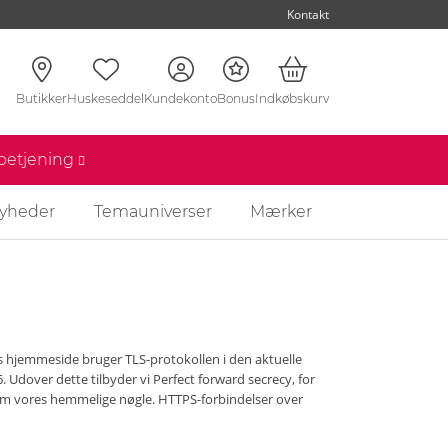
Kontakt
Butikker
Huskeseddel
Kundekonto
Bonus
Indkøbskurv
nbetjening
yheder
Temauniverser
Mærker
es hjemmeside bruger TLS-protokollen i den aktuelle
6. Udover dette tilbyder vi Perfect forward secrecy, for
nnem vores hemmelige nøgle. HTTPS-forbindelser over