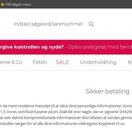
100 dages retur
Søgeforslag
Søgning
find
ergive kontrollen og nyde?
- Oplev sexlegetøj med fjer
reme & Co
Fetish
SALE
Underholdning
N
Sikker betaling
er de mest moderne metoder til at sikre dine personlige informationer: Vor
1.3. Vores certifikat baserer på en 2048 Bit stor nøgle, der er signeret SHA25
e at selv delvist kompromitterede informationer ikke tillades at sendes ge
okollen sørger for at alle dine informationer videregives krypteret til os.