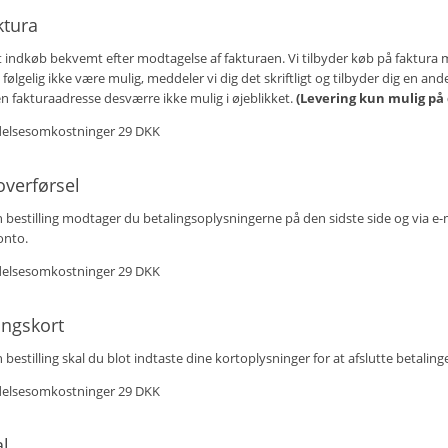
ktura
it indkøb bekvemt efter modtagelse af fakturaen. Vi tilbyder køb på faktura
 følgelig ikke være mulig, meddeler vi dig det skriftligt og tilbyder dig en an
n fakturaadresse desværre ikke mulig i øjeblikket.
(Levering kun mulig på 
elsesomkostninger 29 DKK
verførsel
n bestilling modtager du betalingsoplysningerne på den sidste side og via e-m
onto.
elsesomkostninger 29 DKK
ingskort
n bestilling skal du blot indtaste dine kortoplysninger for at afslutte betalin
elsesomkostninger 29 DKK
l