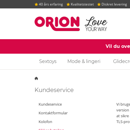
40 års erfaring
Kvalitetstestet
Diskret levering
Vil du ov
Sextoys
Mode & lingeri
Glidec
Startside
Kundeservice
Kundeservice
Vi brug
version 
Kontaktformular
at sikr
Kolofon
TLS-prot