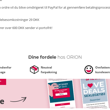
n ordre vil du blive omdirigeret til PayPal for at gennemføre betalingsproces
elsesomkostninger 29 DKK
rer over 600 DKK sender vi portofrit!
Dine fordele
hos ORION
indenfor
Neutral
Omfatten
dage
forpakning
kundeserv