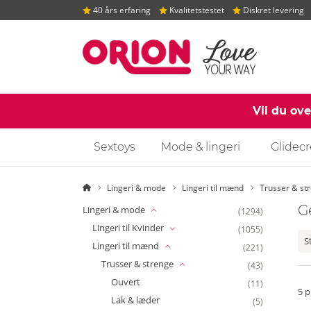
40 års erfaring
Kvalitetstestet
Diskret levering
Vil du ov
Sextoys
Mode & lingeri
Glidec
Startside
Lingeri & mode
Lingeri til mænd
Trusser & st
G
Lingeri & mode
(1294)
Lingeri til Kvinder
(1055)
S
Lingeri til mænd
(221)
Trusser & strenge
(43)
Ouvert
(11)
5
p
Lak & læder
(5)