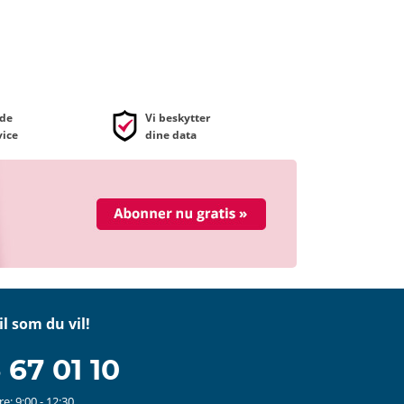
de
Vi beskytter
ice
dine data
il som du vil!
 67 01 10
e: 9:00 - 12:30