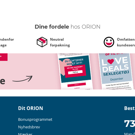
Dine fordele
hos ORION
indenfor
Neutral
Omfatten
dage
forpakning
kundeserv
Dit ORION
Best
Bonusprogrammet
73
Nyhedsbrev
Man-fr
Mærker