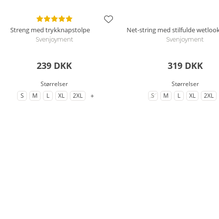
Streng med trykknapstolpe
Net-string med stilfulde wetlook
Svenjoyment
Svenjoyment
239 DKK
319 DKK
Størrelser
Størrelser
til flere varianter
+
S
M
L
XL
2XL
S
M
L
XL
2XL
til Størrelse
til Størrelse
til Størrelse
til Størrelse
til Størrelse
til Størrelse
- på lager igen om kort t
til Størrelse
til Størrelse
til Størrel
til 