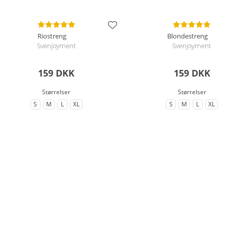
Riostreng
Blondestreng
Svenjoyment
Svenjoyment
159 DKK
159 DKK
Størrelser
Størrelser
S
M
L
XL
S
M
L
XL
til Størrelse
til Størrelse
til Størrelse
til Størrelse
til Størrelse
til Størrelse
til Størrels
til St