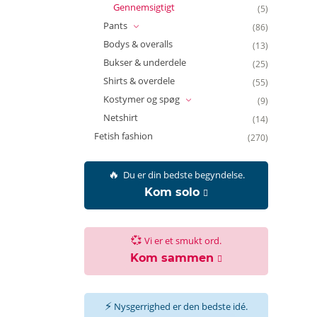
Gennemsigtigt
(5)
Pants
(86)
Bodys & overalls
(13)
Bukser & underdele
(25)
Shirts & overdele
(55)
Kostymer og spøg
(9)
Netshirt
(14)
Fetish fashion
(270)
🔥
Du er din bedste begyndelse.
Kom solo
💞
Vi er et smukt ord.
Kom sammen
⚡
Nysgerrighed er den bedste idé.