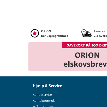
ORION
Leveres 
bonusprogrammet
2-3 hver
Hjælp & Service
Kundeservice
Kontaktformular
Mål og størrelse