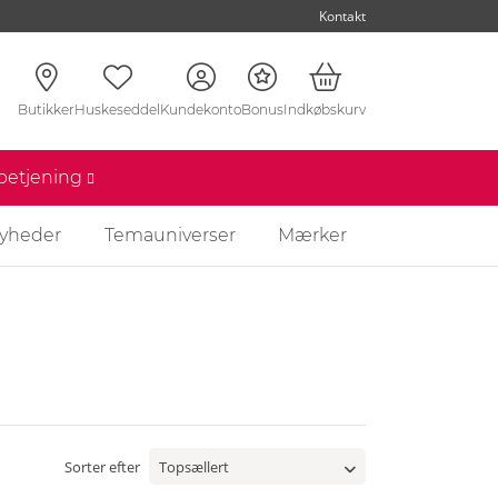
Kontakt
Butikker
Huskeseddel
Kundekonto
Bonus
Indkøbskurv
nbetjening
yheder
Temauniverser
Mærker
Sorter efter