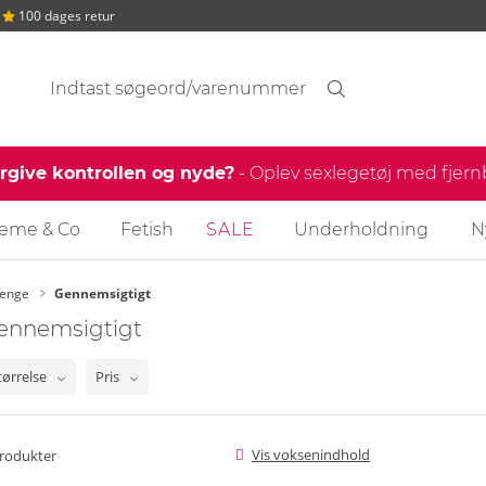
100 dages retur
Søgeforslag
Søgning
find
ergive kontrollen og nyde?
- Oplev sexlegetøj med fjer
reme & Co
Fetish
SALE
Underholdning
N
renge
Gennemsigtigt
ennemsigtigt
tørrelse
Pris
Vis voksenindhold
rodukter