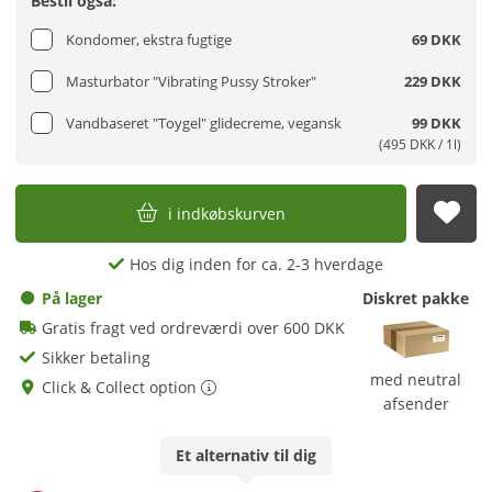
Bestil også:
Kondomer, ekstra fugtige
69 DKK
Masturbator "Vibrating Pussy Stroker"
229 DKK
Vandbaseret "Toygel" glidecreme, vegansk
99 DKK
(495 DKK / 1l)
i indkøbskurven
afs
Hos dig inden for ca. 2-3 hverdage
På lager
Diskret pakke
Gratis fragt ved ordreværdi over 600 DKK
Sikker betaling
med neutral
Click & Collect option
afsender
Et
alternativ
til dig