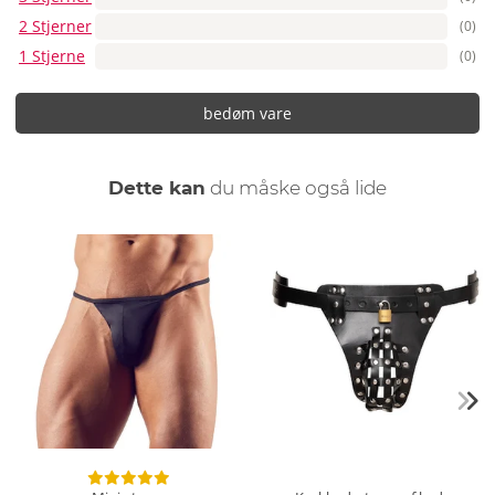
2 Stjerner
(0)
1 Stjerne
(0)
bedøm vare
Dette kan
du måske også lide