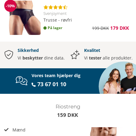
-10%
Rabat
Svenjoyment
Trusse - røvfri
179 DKK
På lager
199 DKK
Sikkerhed
Kvalitet
Vi
beskytter
dine data.
Vi
tester
alle produkter.
Vores team hjælper dig
73 67 01 10
Riostreng
159 DKK
Mænd