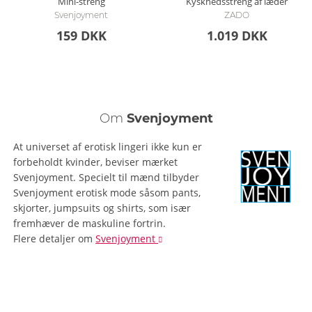
Mini-streng
Kyskhedsstreng af læder
Svenjoyment
ZADO
159 DKK
1.019 DKK
Om
Svenjoyment
At universet af erotisk lingeri ikke kun er
forbeholdt kvinder, beviser mærket
Svenjoyment. Specielt til mænd tilbyder
Svenjoyment erotisk mode såsom pants,
skjorter, jumpsuits og shirts, som især
fremhæver de maskuline fortrin.
Flere detaljer
om
Svenjoyment