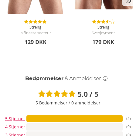
Streng
Streng
la finesse secteur
Svenjoyment
129 DKK
179 DKK
Bedømmelser
& Anmeldelser
5.0 / 5
5 Bedømmelser
/
0 anmeldelser
5 Stjerner
(5)
4 Stjerner
(0)
3 Stjerner
(0)