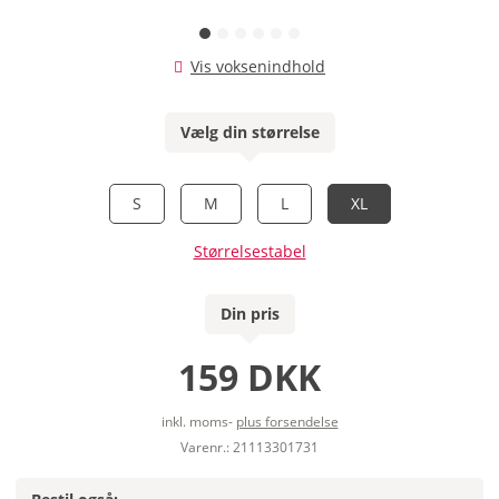
Vis voksenindhold
Vælg din størrelse
S
M
L
XL
Størrelsestabel
Din pris
159 DKK
inkl. moms-
plus forsendelse
Varenr.: 21113301731