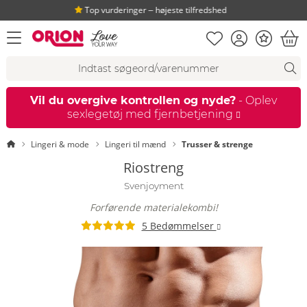
Top vurderinger ‒ højeste tilfredshed
Huskeseddel
Kundekonto
Bonus
åbn menu
Ind
Søgeforslag
Søgning
fi
Vil du overgive kontrollen og nyde?
- Oplev
sexlegetøj med fjernbetjening
Startside
Lingeri & mode
Lingeri til mænd
Trusser & strenge
Riostreng
Svenjoyment
Forførende materialekombi!
5 Bedømmelser