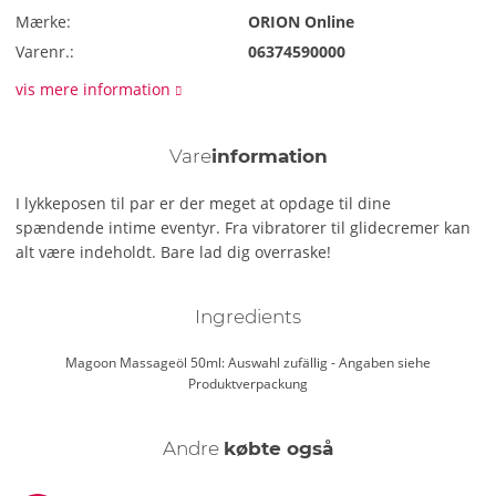
Mærke:
ORION Online
Varenr.:
06374590000
vis mere information
Vare
information
I lykkeposen til par er der meget at opdage til dine
spændende intime eventyr. Fra vibratorer til glidecremer kan
alt være indeholdt. Bare lad dig overraske!
Ingredients
Magoon Massageöl 50ml: Auswahl zufällig - Angaben siehe
Produktverpackung
Andre
købte også