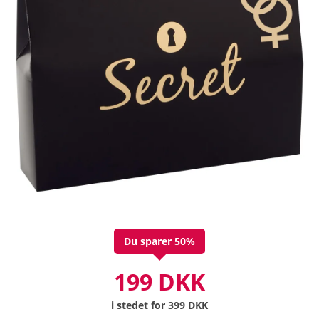
Du sparer 50%
199 DKK
i stedet for
399 DKK