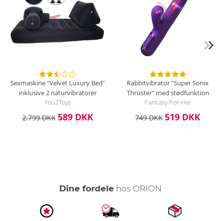
Sexmaskine "Velvet Luxury Bed"
Rabbitvibrator "Super Sonix
inklusive 2 naturvibratorer
Thruster" med stødfunktion
You2Toys
Fantasy For Her
589 DKK
519 DKK
2.799 DKK
749 DKK
Dine fordele
hos ORION