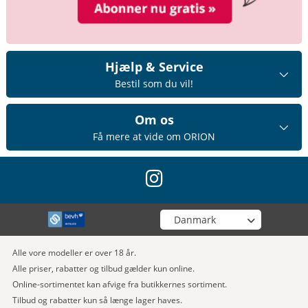
Hjælp & Service
Bestil som du vil!
Om os
Få mere at vide om ORION
instagram
Vælg din butik
Alle vore modeller er over 18 år.
Alle priser, rabatter og tilbud gælder kun online.
Online-sortimentet kan afvige fra butikkernes sortiment.
Tilbud og rabatter kun så længe lager haves.