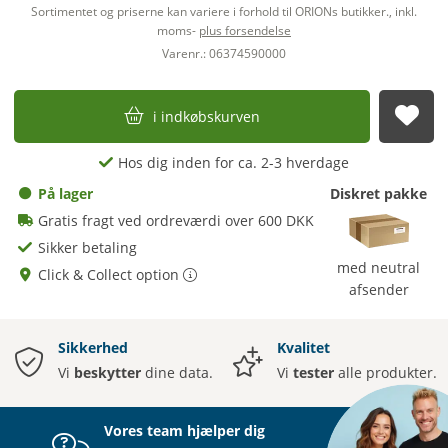
Sortimentet og priserne kan variere i forhold til ORIONs butikker., inkl.
moms-
plus forsendelse
Varenr.: 06374590000
i indkøbskurven
afs
Hos dig inden for ca. 2-3 hverdage
På lager
Diskret pakke
Gratis fragt ved ordreværdi over 600 DKK
Sikker betaling
med neutral
Click & Collect option
afsender
Sikkerhed
Kvalitet
Vi
beskytter
dine data.
Vi
tester
alle produkter.
Vores team hjælper dig