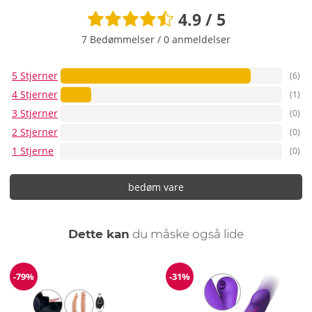
4.9 / 5
7 Bedømmelser
/
0 anmeldelser
5 Stjerner
(6)
4 Stjerner
(1)
3 Stjerner
(0)
2 Stjerner
(0)
1 Stjerne
(0)
bedøm vare
Dette kan
du måske også lide
-79%
-31%
Rabat
Rabat