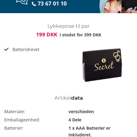
73 67 01 10
Lykkepose til par
199 DKK
i stedet for
399 DKK
Batteridrevet
Artikel
data
Materiale:
verschieden
Emballageenhed:
4 Dele
Batterier:
1 x AAA
Batterier er
inkluderet.