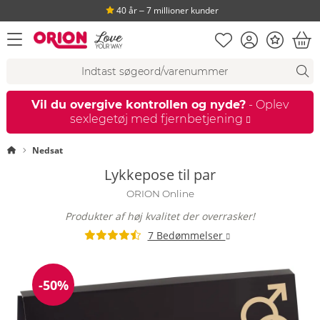
40 år ‒ 7 millioner kunder
Huskeseddel
Kundekonto
Bonus
åbn menu
Ind
Søgeforslag
Søgning
fi
Vil du overgive kontrollen og nyde?
- Oplev
sexlegetøj med fjernbetjening
Startside
Nedsat
Lykkepose til par
ORION Online
Produkter af høj kvalitet der overrasker!
7 Bedømmelser
-50%
Rabat