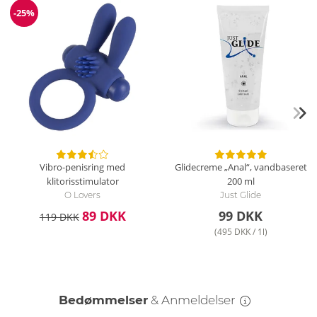
-25%
Rabat
Vibro-penisring med
Glidecreme „Anal“, vandbaseret
klitorisstimulator
200 ml
O Lovers
Just Glide
89 DKK
99 DKK
119 DKK
(495 DKK / 1l)
Bedømmelser
& Anmeldelser