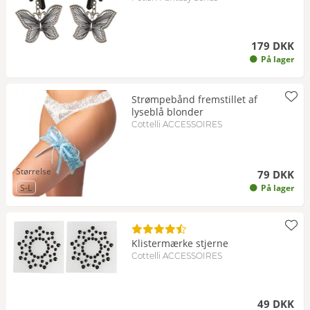
179 DKK
På lager
Strømpebånd fremstillet af
lyseblå blonder
Cottelli ACCESSOIRES
Størrelse
79 DKK
til Størrelse
S-L
På lager
Klistermærke stjerne
Cottelli ACCESSOIRES
49 DKK