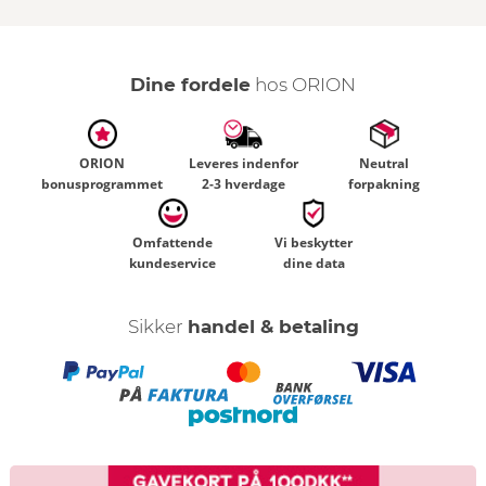
Vis voksenindhold
vis flere artikler