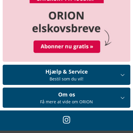
Dine fordele
hos ORION
ORION
Leveres indenfor
Neutral
bonusprogrammet
2-3 hverdage
forpakning
Omfattende
Vi beskytter
kundeservice
dine data
Sikker
handel & betaling