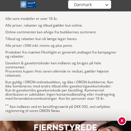
Hjælp & Service
Bestil som du vil!
Om os
Få mere at vide om ORION
instagram
Vælg din butik
Alle vore modeller er over 18 år.