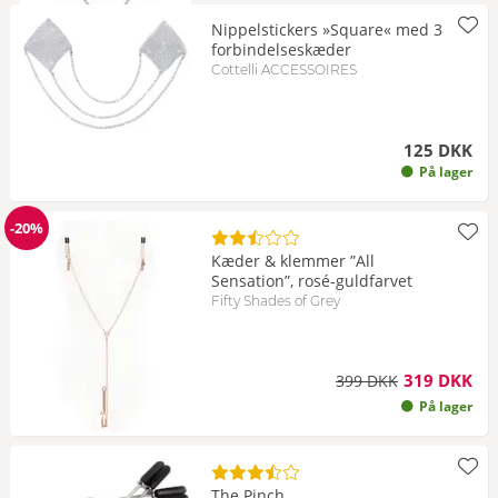
Nippelstickers »Square« med 3
forbindelseskæder
Cottelli ACCESSOIRES
125 DKK
På lager
-20%
Rabat
Kæder & klemmer ”All
Sensation”, rosé-guldfarvet
Fifty Shades of Grey
319 DKK
399 DKK
På lager
The Pinch