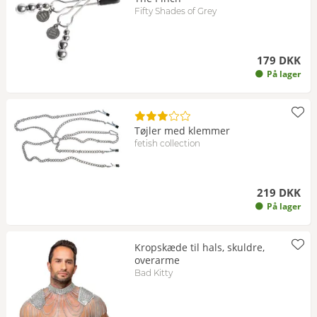
Fifty Shades of Grey
179 DKK
På lager
Tøjler med klemmer
fetish collection
219 DKK
På lager
Kropskæde til hals, skuldre,
overarme
Bad Kitty