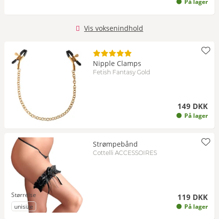
På lager
Vis voksenindhold
Nipple Clamps
Fetish Fantasy Gold
149 DKK
På lager
Strømpebånd
Cottelli ACCESSOIRES
Størrelse
119 DKK
til Størrelse
unisize
På lager