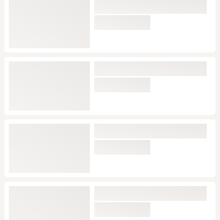
Nippelstickers med
forbindelseskæde
Bad Kitty
Nyheden
120 DKK
På lager
Nipple sticker "Diamonds" til at
klæbe på
Cottelli ACCESSOIRES
Nyheden
200 DKK
På lager