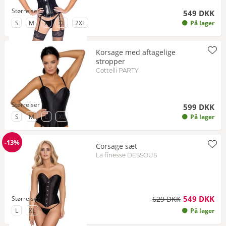
Størrelser
549 DKK
til Størrelse
til Størrelse
til Størrelse
til Størrelse
til Størrelse
S
M
L
XL
2XL
På lager
Korsage med aftagelige
stropper
Cottelli PARTY
Størrelser
599 DKK
til Størrelse
til Størrelse
til Størrelse
til Størrelse
S
M
L
XL
På lager
-13%
Corsage sæt
Rabat
La finesse DESSOUS
549 DKK
Størrelser
629 DKK
til Størrelse
til Størrelse
L
XL
På lager