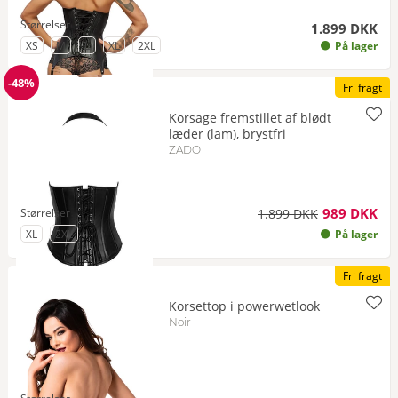
Størrelser
1.899 DKK
til Størrelse
til Størrelse
til Størrelse
til Størrelse
til Størrelse
XS
M
L
XL
2XL
På lager
-48%
Fri fragt
Rabat
Korsage fremstillet af blødt
læder (lam), brystfri
ZADO
989 DKK
Størrelser
1.899 DKK
til Størrelse
til Størrelse
XL
2XL
På lager
Fri fragt
Korsettop i powerwetlook
Noir