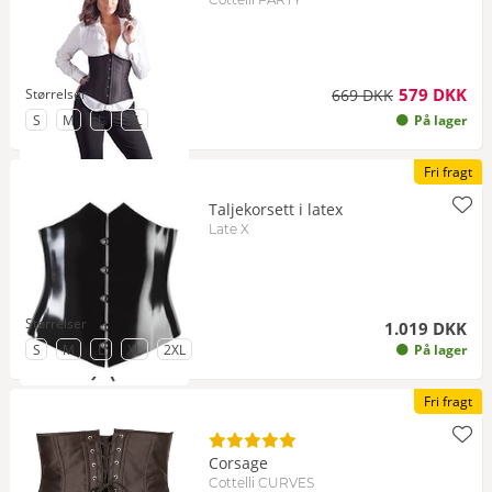
579 DKK
Størrelser
669 DKK
til Størrelse
til Størrelse
til Størrelse
til Størrelse
S
M
L
XL
På lager
Fri fragt
Taljekorsett i latex
Late X
Størrelser
1.019 DKK
til Størrelse
til Størrelse
til Størrelse
til Størrelse
til Størrelse
S
M
L
XL
2XL
På lager
Fri fragt
Corsage
Cottelli CURVES