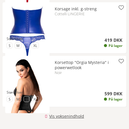
Korsage inkl. g-streng
Cottelli LINGERIE
Størrelser
419 DKK
til Størrelse
til Størrelse
til Størrelse
til Størrelse
S
M
L
XL
På lager
Korsettop "Orgia Mysteria" i
powerwetlook
Noir
Størrelser
599 DKK
til Størrelse
til Størrelse
til Størrelse
til Størrelse
S
M
L
XL
På lager
Vis voksenindhold