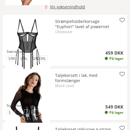
Vis voksenindhold
Strømpeholderkorsage
"Euphori" lavet af powernet
Obsessive
Størrelser
459 DKK
til Størrelse
til Størrelse
til Størrelse
S/M
L/XL
2XL/3XL
På lager
Taljekorsett i lak, med
formstænger
Black Level
Størrelser
549 DKK
til Størrelse
til Størrelse
til Størrelse
til Størrelse
S
M
L
XL
På lager
Taljekorset inklusive g-string