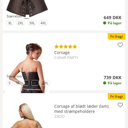
Størrelser
649 DKK
til Størrelse
til Størrelse
til Størrelse
til Størrelse
XL
2XL
3XL
4XL
På lager
Fri fragt
Corsage
Cottelli PARTY
Størrelser
739 DKK
til Størrelse
til Størrelse
til Størrelse
til Størrelse
til Størrelse
S
M
L
XL
2XL
På lager
Fri fragt
Corsage af blødt læder (lam)
med strømpeholdere
ZADO