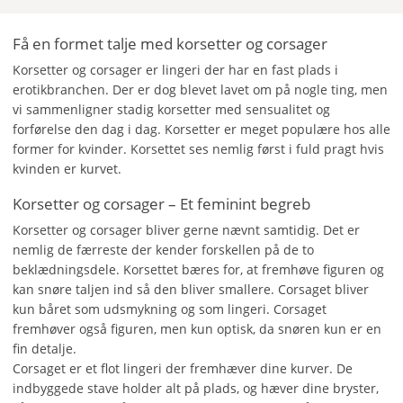
Få en formet talje med korsetter og corsager
Korsetter og corsager er lingeri der har en fast plads i
erotikbranchen. Der er dog blevet lavet om på nogle ting, men
vi sammenligner stadig korsetter med sensualitet og
forførelse den dag i dag. Korsetter er meget populære hos alle
former for kvinder. Korsettet ses nemlig først i fuld pragt hvis
kvinden er kurvet.
Korsetter og corsager – Et feminint begreb
Korsetter og corsager bliver gerne nævnt samtidig. Det er
nemlig de færreste der kender forskellen på de to
beklædningsdele. Korsettet bæres for, at fremhøve figuren og
kan snøre taljen ind så den bliver smallere. Corsaget bliver
kun båret som udsmykning og som lingeri. Corsaget
fremhøver også figuren, men kun optisk, da snøren kun er en
fin detalje.
Corsaget er et flot lingeri der fremhæver dine kurver. De
indbyggede stave holder alt på plads, og hæver dine bryster,