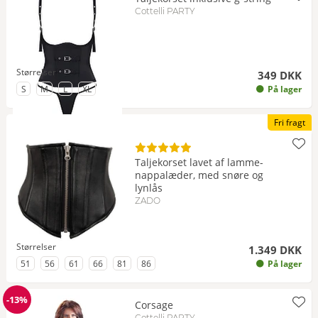
Cottelli PARTY
Størrelser
349 DKK
til Størrelse
til Størrelse
til Størrelse
til Størrelse
S
M
L
XL
På lager
Fri fragt
Taljekorset lavet af lamme-
nappalæder, med snøre og
lynlås
ZADO
Størrelser
1.349 DKK
til Størrelse
til Størrelse
til Størrelse
til Størrelse
til Størrelse
til Størrelse
51
56
61
66
81
86
På lager
-13%
Corsage
Rabat
Cottelli PARTY