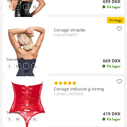
Størrelser
699 DKK
til Størrelse
til Størrelse
til Størrelse
til Størrelse
S
M
L
XL
På lager
Fri fragt
Corsage stropløs
Cottelli PARTY
Størrelser
669 DKK
til Størrelse
til Størrelse
til Størrelse
til Størrelse
S
M
L
XL
På lager
Corsage inklusive g-streng
Cottelli LINGERIE
Størrelser
419 DKK
til Størrelse
til Størrelse
til Størrelse
til Størrelse
S
M
L
XL
På lager