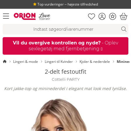
Top vurderinger ‒ højeste tilfredshed
Huskeseddel
Kundekonto
Bonus
åbn menu
Ind
Søgeforslag
Søgning
fi
Vil du overgive kontrollen og nyde?
- Oplev
sexlegetøj med fjernbetjening
Startside
Lingeri & mode
Lingeri til Kvinder
Kjoler & nederdele
Minined
2-delt festoutfit
Cottelli PARTY
Kort jakke-top og mininederdel i elegant mat look med lynlåse.