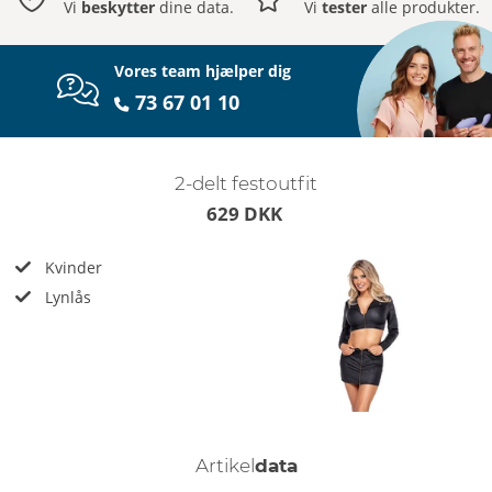
Vi
beskytter
dine data.
Vi
tester
alle produkter.
Vores team hjælper dig
73 67 01 10
2-delt festoutfit
629 DKK
Kvinder
Lynlås
Artikel
data