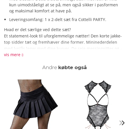
kun uimodståeligt at se på, men også sikker i pasformen
og maksimal komfort at have på.
Leveringsomfang: 1 x 2-delt sæt fra Cottelli PARTY.
Hvad er det særlige ved dette sæt?
Et statement-look til uforglemmelige nætter! Den korte jakke-
top sidder tæt og fremhæver dine former. Mininederdelen
med lynlås leger med dine kurver. De seje messingnitter og -
vis mere
ringe giver ekstra stil. Og det bløde matte look sikrer maksimal
bærekomfort. Vær sexet, rebels og et virkelig spændende
Andre
købte også
blikfang!
Hvordan rengør jeg sættet?
Rengør jakke-top og mininederdel med en skånsom håndvask
med fint vaskemiddel.