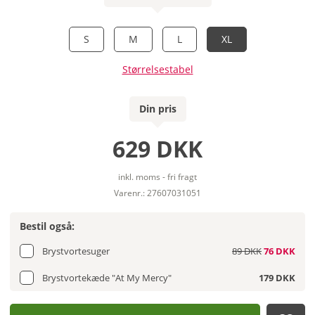
S
M
L
XL
Størrelsestabel
Din pris
629 DKK
inkl. moms - fri fragt
Varenr.: 27607031051
Bestil også:
Brystvortesuger
89 DKK
76 DKK
Brystvortekæde "At My Mercy"
179 DKK