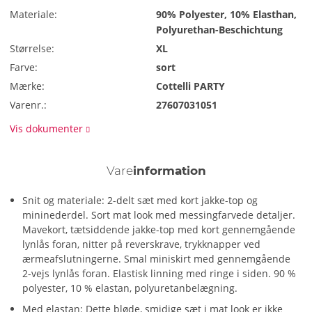
Materiale:
90% Polyester, 10% Elasthan,
Polyurethan-Beschichtung
Størrelse:
XL
Farve:
sort
Mærke:
Cottelli PARTY
Varenr.:
27607031051
Vis dokumenter
Vare
information
Snit og materiale: 2-delt sæt med kort jakke-top og
mininederdel. Sort mat look med messingfarvede detaljer.
Mavekort, tætsiddende jakke-top med kort gennemgående
lynlås foran, nitter på reverskrave, trykknapper ved
ærmeafslutningerne. Smal miniskirt med gennemgående
2-vejs lynlås foran. Elastisk linning med ringe i siden. 90 %
polyester, 10 % elastan, polyuretanbelægning.
Med elastan: Dette bløde, smidige sæt i mat look er ikke