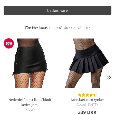
bedøm vare
Dette kan
du måske også lide
-57%
Rabat
Nederdel fremstillet af blødt
Miniskørt med rynker
læder (lam)
Cottelli PARTY
ZADO
339 DKK