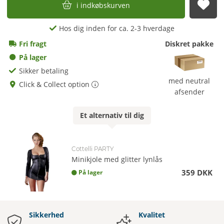
i indkøbskurven
afs
Hos dig inden for ca. 2-3 hverdage
Fri fragt
Diskret pakke
På lager
Sikker betaling
med neutral
Click & Collect option
afsender
Et
alternativ
til dig
Cottelli PARTY
Minikjole med glitter lynlås
359 DKK
På lager
Sikkerhed
Kvalitet