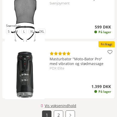
Svenjoyment
Størrelser
599 DKK
til Størrelse
til Størrelse
til Størrelse
til Størrelse
til Størrelse
S
M
L
XL
2XL
På lager
Fri fragt
Masturbator "Moto-Bator Pro"
med vibration og stødmassage
PDX Elite
1.399 DKK
På lager
Vis voksenindhold
Næste
1
2