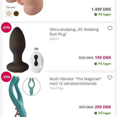
Farver
1.499 DKK
til Farve hudfarvet lys
til Farve hudfarvet mørk
På lager
-67%
Vibro-Analplug „RC Rotating
Rabat
Butt Plug“
ANOS
199 DKK
599 DKK
På lager
-25%
Multi Vibrator "The Magician"
Rabat
med 16 vibrationstilstande
You2Toys
299 DKK
399 DKK
På lager