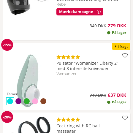
Rebel
Mærkekampagne
279 DKK
349 DKK
På lager
-15%
Fri fragt
Rabat
Pulsator "Womanizer Liberty 2"
med 8 intensitetsniveauer
Womanizer
Farver
637 DKK
749 DKK
til Farve turkis
til Farve lilla
til Farve grøn
til Farve rosa
til Farve brun
På lager
-20%
Rabat
Cock ring with RC ball
massager