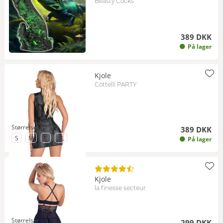
Beasty Cocks
389 DKK
På lager
Kjole
Cottelli PARTY
Størrelser
389 DKK
til Størrelse
til Størrelse
til Størrelse
til Størrelse
S
M
L
XL
På lager
Kjole
la finesse secteur
Størrelser
299 DKK