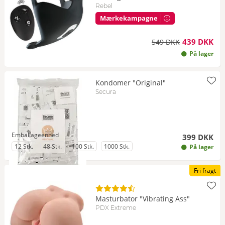
Rebel
Mærkekampagne
439 DKK
549 DKK
På lager
Kondomer "Original"
Secura
Emballageenhed
399 DKK
til Emballageenhed
til Emballageenhed
til Emballageenhed
til Emballageenhed
12 Stk.
48 Stk.
100 Stk.
1000 Stk.
På lager
Fri fragt
Masturbator "Vibrating Ass"
PDX Extreme