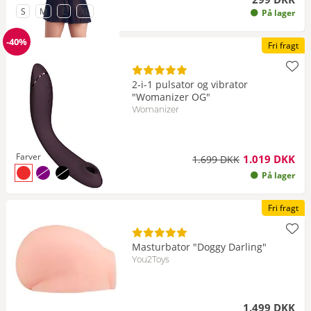
til Størrelse
til Størrelse
til Størrelse
til Størrelse
S
M
L
XL
På lager
-40%
Fri fragt
Rabat
2-i-1 pulsator og vibrator
"Womanizer OG"
Womanizer
Farver
1.019 DKK
1.699 DKK
til Farve rød
til Farve lilla - på lager igen om kort tid
til Farve sort - på lager igen om kort tid
På lager
Fri fragt
Masturbator "Doggy Darling"
You2Toys
1.499 DKK