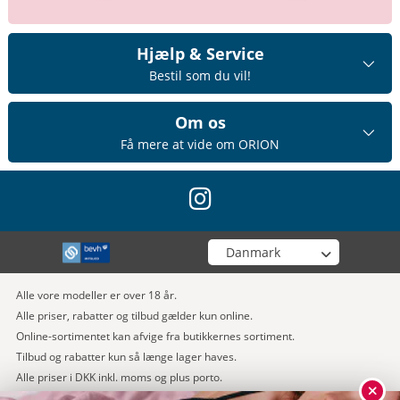
Hjælp & Service
Bestil som du vil!
Om os
Få mere at vide om ORION
instagram
Vælg din butik
Alle vore modeller er over 18 år.
Alle priser, rabatter og tilbud gælder kun online.
Online-sortimentet kan afvige fra butikkernes sortiment.
Tilbud og rabatter kun så længe lager haves.
Alle priser i DKK inkl. moms og plus porto.
Produkter fra mærket Fleshlight er generelt undtaget fra kampagner og