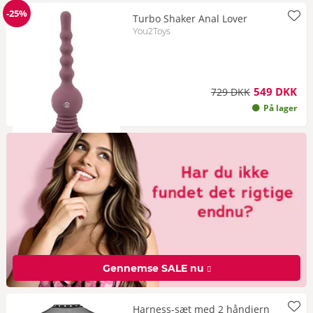
-25%
Turbo Shaker Anal Lover
Rabat
You2Toys
549 DKK
729 DKK
På lager
Gennemse SALE nu
Harness-sæt med 2 håndjern