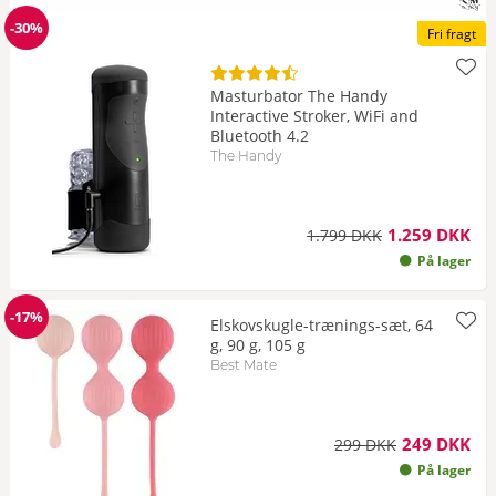
-30%
Produktvideo Masturbator The Handy Interactive Stroker, WiFi an
Fri fragt
Rabat
Masturbator The Handy
Interactive Stroker, WiFi and
Bluetooth 4.2
The Handy
1.259 DKK
1.799 DKK
På lager
-17%
Elskovskugle-trænings-sæt, 64
Rabat
g, 90 g, 105 g
Best Mate
249 DKK
299 DKK
På lager