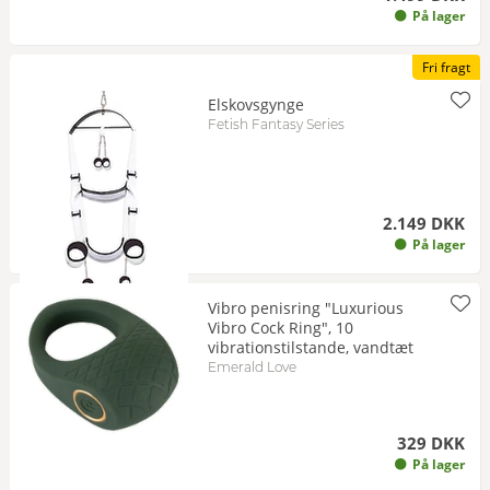
På lager
Fri fragt
Elskovsgynge
Fetish Fantasy Series
2.149 DKK
På lager
Vibro penisring "Luxurious
Vibro Cock Ring", 10
vibrationstilstande, vandtæt
Emerald Love
329 DKK
På lager