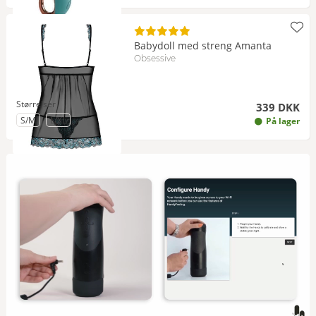
Babydoll med streng Amanta
Obsessive
Størrelser
339 DKK
til Størrelse
til Størrelse
S/M
L/XL
På lager