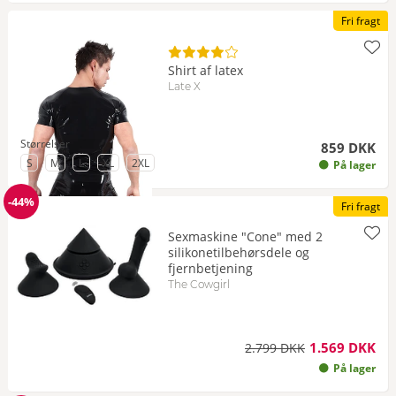
Fri fragt
Shirt af latex
Late X
Størrelser
859 DKK
til Størrelse
til Størrelse
til Størrelse
til Størrelse
til Størrelse
S
M
L
XL
2XL
På lager
-44%
Fri fragt
Rabat
Sexmaskine "Cone" med 2
silikonetilbehørsdele og
fjernbetjening
The Cowgirl
1.569 DKK
2.799 DKK
På lager