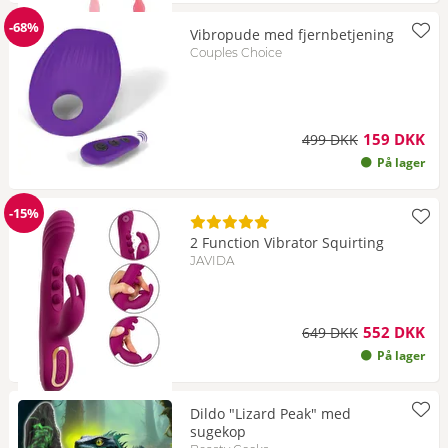
-68%
Vibropude med fjernbetjening
Rabat
Couples Choice
159 DKK
499 DKK
På lager
-15%
Rabat
2 Function Vibrator Squirting
JAVIDA
552 DKK
649 DKK
På lager
Dildo "Lizard Peak" med
sugekop