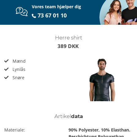
Vores team hjælper dig
73 67 01 10
Herre shirt
389 DKK
Mænd
Lynlås
Snøre
Artikel
data
Materiale:
90% Polyester, 10% Elasthan.
Beschichtung Polyurethan.