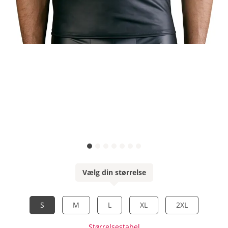
Vælg din størrelse
S
M
L
XL
2XL
Størrelsestabel