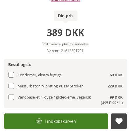
Din pris
389 DKK
inkl. moms-
plus forsendelse
Varenr.: 21612301701
Bestil også:
Kondomer, ekstra fugtige
69 DKK
Masturbator "Vibrating Pussy Stroker"
229 DKK
Vandbaseret "Toygel" glidecreme, vegansk
99 DKK
(495 DKK / 1l)
i indkøbskurven
afs