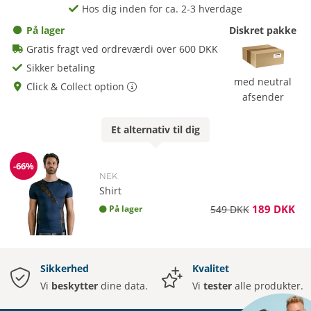
Hos dig inden for ca. 2-3 hverdage
På lager
Diskret pakke
Gratis fragt ved ordreværdi over 600 DKK
Sikker betaling
med neutral
Click & Collect option
afsender
Et
alternativ
til dig
-66%
Rabat
NEK
Shirt
189 DKK
På lager
549 DKK
Sikkerhed
Kvalitet
Vi
beskytter
dine data.
Vi
tester
alle produkter.