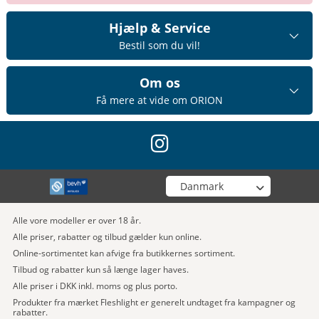
Hjælp & Service
Bestil som du vil!
Om os
Få mere at vide om ORION
instagram
Vælg din butik
Alle vore modeller er over 18 år.
Alle priser, rabatter og tilbud gælder kun online.
Online-sortimentet kan afvige fra butikkernes sortiment.
Tilbud og rabatter kun så længe lager haves.
Alle priser i DKK inkl. moms og plus porto.
Produkter fra mærket Fleshlight er generelt undtaget fra kampagner og
rabatter.