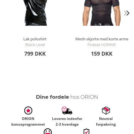
Lak poloshirt
Mesh-skjorte med korte arme
Black Level
finesse HOMME
799 DKK
159 DKK
Dine fordele
hos ORION
ORION
Leveres indenfor
Neutral
bonusprogrammet
2-3 hverdage
forpakning