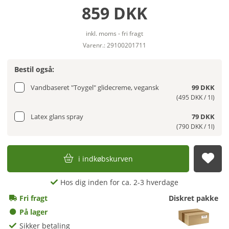
859 DKK
inkl. moms - fri fragt
Varenr.: 29100201711
Bestil også:
Vandbaseret "Toygel" glidecreme, vegansk
99 DKK
(495 DKK / 1l)
Latex glans spray
79 DKK
(790 DKK / 1l)
i indkøbskurven
afs
Hos dig inden for ca. 2-3 hverdage
Fri fragt
Diskret pakke
På lager
Sikker betaling