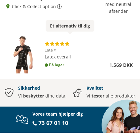
med neutral
Click & Collect option
afsender
Et
alternativ
til dig
Late X
Latex overall
1.569 DKK
På lager
Sikkerhed
Kvalitet
Vi
beskytter
dine data.
Vi
tester
alle produkter.
Vores team hjælper dig
73 67 01 10