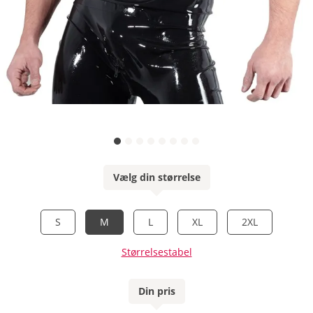
Vælg din størrelse
S
M
L
XL
2XL
Størrelsestabel
Din pris