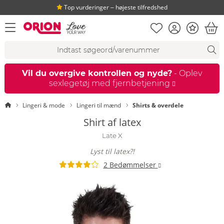
Top vurderinger ‒ højeste tilfredshed
Huskeseddel
Kundekonto
Bonus
åbn menu
Ind
Søgeforslag
Søgning
fi
Vil du overgive kontrollen og nyde?
- Oplev
sexlegetøj med fjernbetjening
Startside
Lingeri & mode
Lingeri til mænd
Shirts & overdele
Shirt af latex
Late X
Lyst til latex?!
2 Bedømmelser