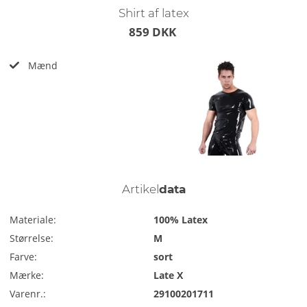
Shirt af latex
859 DKK
Mænd
Artikel
data
Materiale:
100% Latex
Størrelse:
M
Farve:
sort
Mærke:
Late X
Varenr.:
29100201711