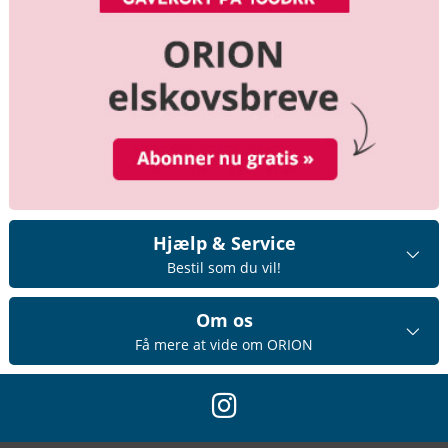
Hjælp & Service
Bestil som du vil!
Om os
Få mere at vide om ORION
instagram