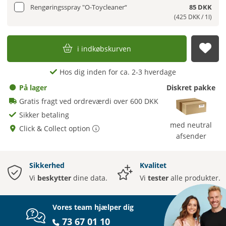
Rengøringsspray "O-Toycleaner“
85 DKK
(425 DKK / 1l)
i indkøbskurven
afs
Hos dig inden for ca. 2-3 hverdage
På lager
Diskret pakke
Gratis fragt ved ordreværdi over 600 DKK
Sikker betaling
med neutral
Click & Collect option
afsender
Sikkerhed
Kvalitet
Vi
beskytter
dine data.
Vi
tester
alle produkter.
Vores team hjælper dig
73 67 01 10