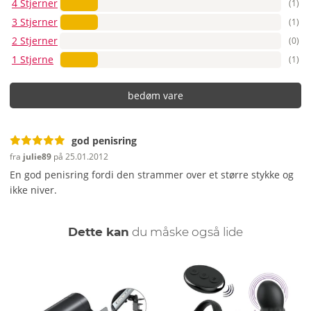
4 Stjerner
(1)
3 Stjerner
(1)
2 Stjerner
(0)
1 Stjerne
(1)
bedøm vare
god penisring
fra
julie89
på 25.01.2012
En god penisring fordi den strammer over et større stykke og
ikke niver.
Dette kan
du måske også lide