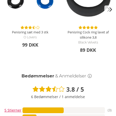
Penisring sæt med 3 stk
Penisring Cock ring lavet af
silikone
3,8
O Lovers
Black Velvets
99 DKK
89 DKK
Bedømmelser
& Anmeldelser
3.8 / 5
6 Bedømmelser
/
1 anmeldelse
5 Stjerner
(3)