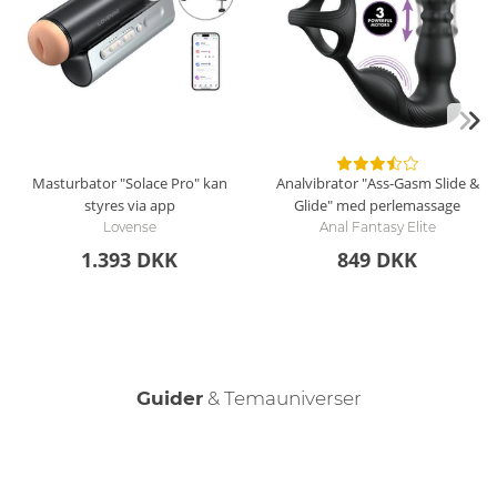
Masturbator "Solace Pro" kan
Analvibrator "Ass-Gasm Slide &
styres via app
Glide" med perlemassage
Lovense
Anal Fantasy Elite
1.393 DKK
849 DKK
Guider
& Temauniverser
Hold det rent – rengøring af onani-legetøj
Køb Real Dolls – Din guide
Den mandlige orgasme