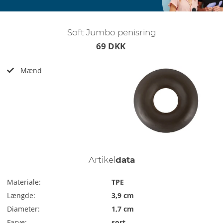
Soft Jumbo penisring
69 DKK
Mænd
Artikel
data
Materiale:
TPE
Længde:
3,9 cm
Diameter:
1,7 cm
Farve:
sort