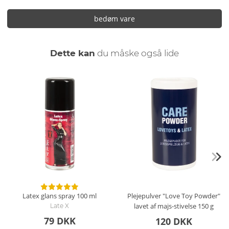
bedøm vare
Dette kan
du måske også lide
Latex glans spray
100 ml
Plejepulver "Love Toy Powder"
lavet af majs-stivelse
150 g
Late X
79 DKK
120 DKK