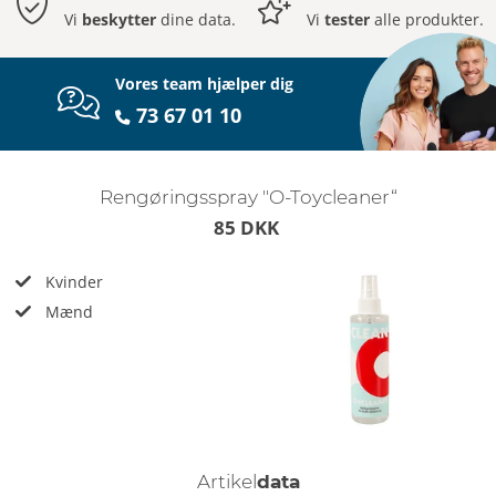
Vi
beskytter
dine data.
Vi
tester
alle produkter.
Vores team hjælper dig
73 67 01 10
Rengøringsspray "O-Toycleaner“
85 DKK
Kvinder
Mænd
Artikel
data