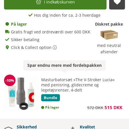
i indkøbskurven
afs
Hos dig inden for ca. 2-3 hverdage
På lager
Diskret pakke
Gratis fragt ved ordreværdi over 600 DKK
Sikker betaling
med neutral
Click & Collect option
afsender
Spar endnu mere med
fordelspakken
Masturbatorsæt »The V-Stroker Lucia«
-10%
Rabat
med penisring, glidecreme og
legetøjsrenser, 4-delt
Bundle
515 DKK
På lager
572 DKK
Sikkerhed
Kvalitet