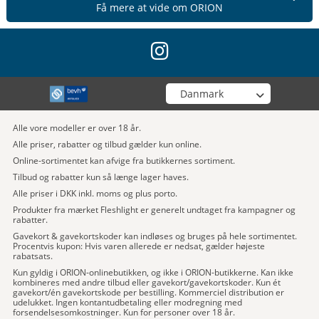
Få mere at vide om ORION
instagram
Vælg din butik
Alle vore modeller er over 18 år.
Alle priser, rabatter og tilbud gælder kun online.
Online-sortimentet kan afvige fra butikkernes sortiment.
Tilbud og rabatter kun så længe lager haves.
Alle priser i DKK inkl. moms og plus porto.
Produkter fra mærket Fleshlight er generelt undtaget fra kampagner og
rabatter.
Gavekort & gavekortskoder kan indløses og bruges på hele sortimentet.
Procentvis kupon: Hvis varen allerede er nedsat, gælder højeste
rabatsats.
Kun gyldig i ORION-onlinebutikken, og ikke i ORION-butikkerne. Kan ikke
kombineres med andre tilbud eller gavekort/gavekortskoder. Kun ét
gavekort/én gavekortskode per bestilling. Kommerciel distribution er
udelukket. Ingen kontantudbetaling eller modregning med
forsendelsesomkostninger. Kun for personer over 18 år.