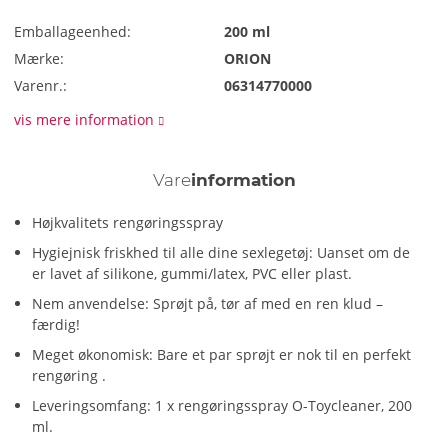
Emballageenhed:
200 ml
Mærke:
ORION
Varenr.:
06314770000
vis mere information
Vare
information
Højkvalitets rengøringsspray
Hygiejnisk friskhed til alle dine sexlegetøj: Uanset om de
er lavet af silikone, gummi/latex, PVC eller plast.
Nem anvendelse: Sprøjt på, tør af med en ren klud –
færdig!
Meget økonomisk: Bare et par sprøjt er nok til en perfekt
rengøring .
Leveringsomfang: 1 x rengøringsspray O-Toycleaner, 200
ml.