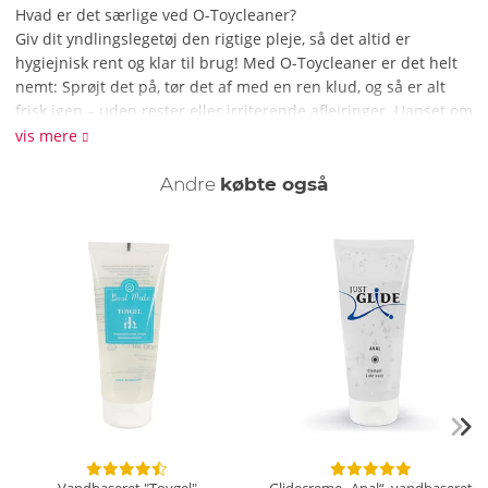
Hvad er det særlige ved O-Toycleaner?
Giv dit yndlingslegetøj den rigtige pleje, så det altid er
hygiejnisk rent og klar til brug! Med O-Toycleaner er det helt
nemt: Sprøjt det på, tør det af med en ren klud, og så er alt
frisk igen – uden rester eller irriterende aflejringer. Uanset om
det er silikone, gummi/latex, PVC eller plast: O-Toycleaner
vis mere
renser grundigt og er super økonomisk. Bare et par sprøjt er
nok til at opnå et skinnende rent resultat. Den store 200 ml
Andre
købte også
sprøjteflaske rækker til ekstra mange anvendelser!
Bemærkninger og tips:
Brug altid rengøringsmidler på en sikker måde. Læs altid
mærkningen og produktinformationen inden brug. Må ikke
komme i hænderne på børn.