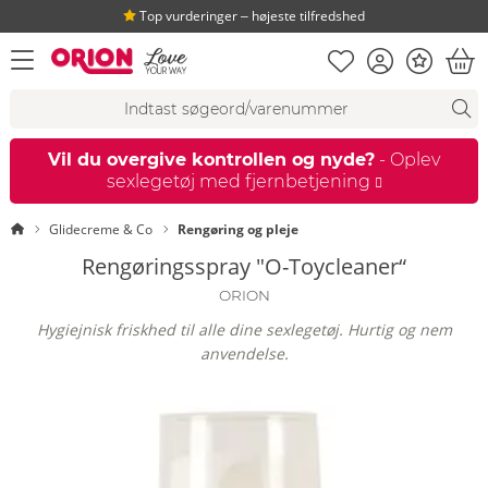
Top vurderinger ‒ højeste tilfredshed
Huskeseddel
Kundekonto
Bonus
åbn menu
Ind
Søgeforslag
Søgning
fi
Vil du overgive kontrollen og nyde?
- Oplev
sexlegetøj med fjernbetjening
Startside
Glidecreme & Co
Rengøring og pleje
Rengøringsspray "O-Toycleaner“
ORION
Hygiejnisk friskhed til alle dine sexlegetøj. Hurtig og nem
anvendelse.