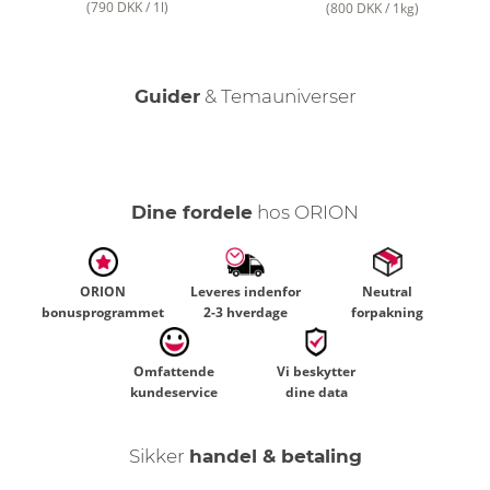
(790 DKK / 1l)
(800 DKK / 1kg)
Guider
& Temauniverser
Hold det rent – Rengøring af sexlegetøj
Dine fordele
hos ORION
ORION
Leveres indenfor
Neutral
bonusprogrammet
2-3 hverdage
forpakning
Omfattende
Vi beskytter
kundeservice
dine data
Sikker
handel & betaling