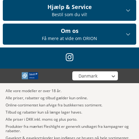
Hjælp & Service
Bestil som du vil!
Om os
Få mere at vide om ORION
instagram
Vælg din butik
Alle vore modeller er over 18 år.
Alle priser, rabatter og tilbud gælder kun online.
Online-sortimentet kan afvige fra butikkernes sortiment.
Tilbud og rabatter kun så længe lager haves.
Alle priser i DKK inkl. moms og plus porto.
Produkter fra mærket Fleshlight er generelt undtaget fra kampagner og
rabatter.
Gavekort & gavekortskoder kan indløses og bruges på hele sortimentet.