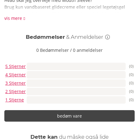
Hvad skal jeg overveje med Mouth Sleeve?
Brug kun vandbaseret glidecreme eller speciel legetøjsgel
sammen med sleevet. Glidecremer, der indeholder silikone,
vis mere
kan beskadige materialet af høj kvalitet.
Silikone.
Bedømmelser
& Anmeldelser
0 Bedømmelser
/
0 anmeldelser
5 Stjerner
(0)
4 Stjerner
(0)
3 Stjerner
(0)
2 Stjerner
(0)
1 Stjerne
(0)
bedøm vare
Dette kan
du måske også lide