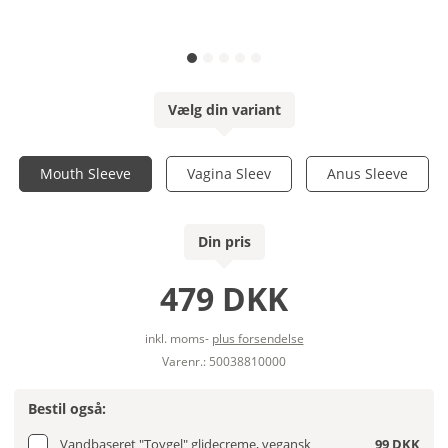
Vælg din variant
Mouth Sleeve
Vagina Sleev
Anus Sleeve
Din pris
479 DKK
inkl. moms-
plus forsendelse
Varenr.: 50038810000
Bestil også:
Vandbaseret "Toygel" glidecreme, vegansk
99 DKK