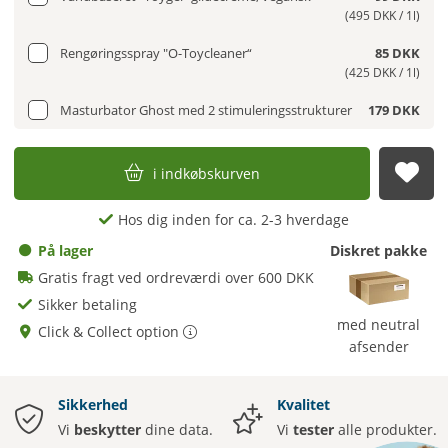
(495 DKK / 1l)
Rengøringsspray "O-Toycleaner“
85 DKK
(425 DKK / 1l)
Masturbator Ghost med 2 stimuleringsstrukturer
179 DKK
i indkøbskurven
afs
Hos dig inden for ca. 2-3 hverdage
På lager
Diskret pakke
Gratis fragt ved ordreværdi over 600 DKK
Sikker betaling
med neutral
Click & Collect option
afsender
Sikkerhed
Kvalitet
Vi
beskytter
dine data.
Vi
tester
alle produkter.