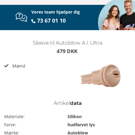
Vores team hjælper dig
73 67 01 10
Sleeve til Autoblow A.I. Ultra
479 DKK
Mænd
Artikel
data
Materiale:
Silikon
Farve:
hudfarvet lys
Mærke:
Autoblow