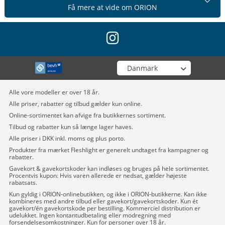
Få mere at vide om ORION
instagram
Vælg din butik
Alle vore modeller er over 18 år.
Alle priser, rabatter og tilbud gælder kun online.
Online-sortimentet kan afvige fra butikkernes sortiment.
Tilbud og rabatter kun så længe lager haves.
Alle priser i DKK inkl. moms og plus porto.
Produkter fra mærket Fleshlight er generelt undtaget fra kampagner og
rabatter.
Gavekort & gavekortskoder kan indløses og bruges på hele sortimentet.
Procentvis kupon: Hvis varen allerede er nedsat, gælder højeste
rabatsats.
Kun gyldig i ORION-onlinebutikken, og ikke i ORION-butikkerne. Kan ikke
kombineres med andre tilbud eller gavekort/gavekortskoder. Kun ét
gavekort/én gavekortskode per bestilling. Kommerciel distribution er
udelukket. Ingen kontantudbetaling eller modregning med
forsendelsesomkostninger. Kun for personer over 18 år.