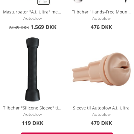
Masturbator "A.I. Ultra" med 9 blowjob-tilstande + 1 AI-tilstand
Tilbehør "Hands-Free Mounting System" til Autoblow-masturbatorer
Autoblow
Autoblow
1.569 DKK
476 DKK
2.049 DKK
Tilbehør "Silicone Sleeve" til VacuGlide fra Autoblow
Sleeve til Autoblow A.I. Ultra
Autoblow
Autoblow
119 DKK
479 DKK