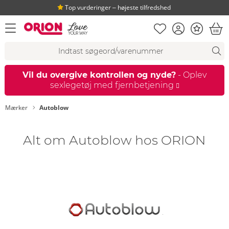
Top vurderinger ‒ højeste tilfredshed
Huskeseddel
Kundekonto
Bonus
åbn menu
Ind
Søgeforslag
Søgning
fi
Vil du overgive kontrollen og nyde?
- Oplev
sexlegetøj med fjernbetjening
Mærker
Autoblow
Alt om Autoblow hos ORION