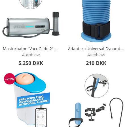
Masturbator "VacuGlide 2" kan nu også styres via app inkl. gratis videoer
Adapter »Universal Dynamic Stroking Cap« til VacuGlide fra Autoblow
Autoblow
Autoblow
5.250 DKK
210 DKK
-23%
Rabat