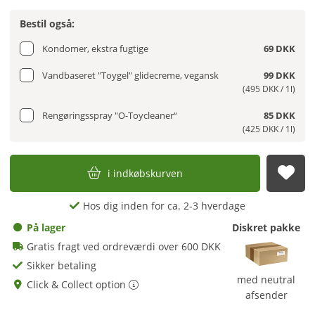
Bestil også:
Kondomer, ekstra fugtige
69 DKK
Vandbaseret "Toygel" glidecreme, vegansk
99 DKK
(495 DKK / 1l)
Rengøringsspray "O-Toycleaner“
85 DKK
(425 DKK / 1l)
i indkøbskurven
afs
Hos dig inden for ca. 2-3 hverdage
På lager
Diskret pakke
Gratis fragt ved ordreværdi over 600 DKK
Sikker betaling
med neutral
Click & Collect option
afsender