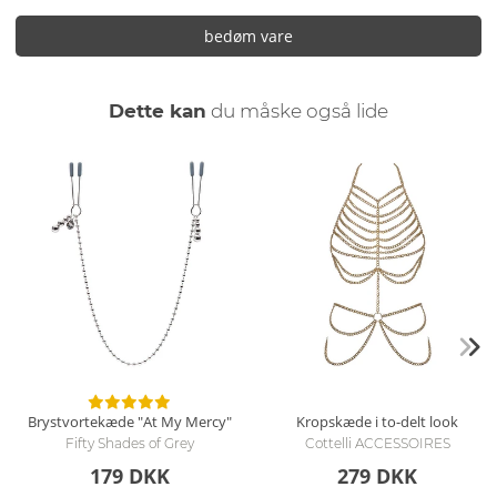
bedøm vare
Dette kan
du måske også lide
Brystvortekæde "At My Mercy"
Kropskæde i to-delt look
Fifty Shades of Grey
Cottelli ACCESSOIRES
179 DKK
279 DKK