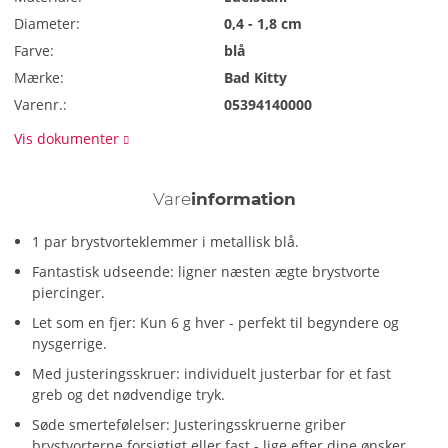
Diameter:
0,4 - 1,8 cm
Farve:
blå
Mærke:
Bad Kitty
Varenr.:
05394140000
Vis dokumenter
Vare
information
1 par brystvorteklemmer i metallisk blå.
Fantastisk udseende: ligner næsten ægte brystvorte
piercinger.
Let som en fjer: Kun 6 g hver - perfekt til begyndere og
nysgerrige.
Med justeringsskruer: individuelt justerbar for et fast
greb og det nødvendige tryk.
Søde smertefølelser: Justeringsskruerne griber
brystvorterne forsigtigt eller fast - lige efter dine ønsker.