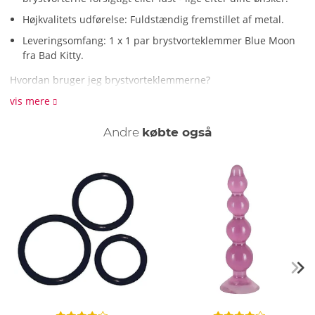
Højkvalitets udførelse: Fuldstændig fremstillet af metal.
Leveringsomfang: 1 x 1 par brystvorteklemmer Blue Moon
fra Bad Kitty.
Hvordan bruger jeg brystvorteklemmerne?
Brystvorteklemmernes justeringsskruer skrues på en ad
vis mere
gangen, og klemmen placeres over brystvorten, så de glatte
skrueender tager brystvorten i midten. Nu skrues skruerne
Andre
købte også
fast igen og klemmer dermed brystvorterne på plads. Du kan
forsigtigt stramme dem eller løsne, som du ønsker. Prøv det!
Hvad er specielt ved brystvorteklemmerne?
Brystvorteklemmerne er smykker og glæde i ét! De griber
brystvorterne fast og formidler udseendet af en ægte piercing
med deres stilfulde enkle design. Du kan justere klemmernes
tryk eller klemstyrken individuelt - lige efter dine ønsker, fra
blid og sensuel til fast og intens. Med deres fjerlette vægt er
disse klemmer ideelle til begyndere og nysgerrige.
Hvordan rengør jeg brystvorteklemmerne?