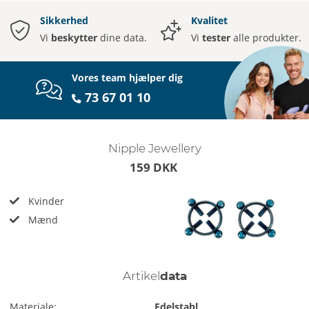
Sikkerhed
Kvalitet
Vi
beskytter
dine data.
Vi
tester
alle produkter.
Vores team hjælper dig
73 67 01 10
Nipple Jewellery
159 DKK
Kvinder
Mænd
Artikel
data
Materiale:
Edelstahl