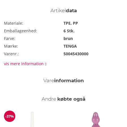
Artikel
data
Materiale:
TPE, PP
Emballageenhed:
6 Stk.
Farve:
brun
Mærke:
TENGA
Varenr.:
50045430000
vis mere information
Vare
information
Andre
købte også
-37%
Rabat