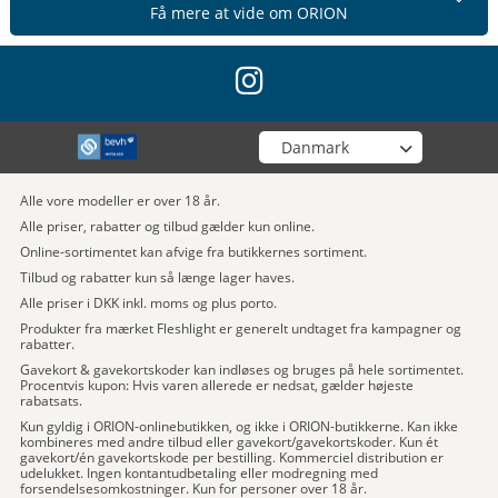
Få mere at vide om ORION
instagram
Vælg din butik
Alle vore modeller er over 18 år.
Alle priser, rabatter og tilbud gælder kun online.
Online-sortimentet kan afvige fra butikkernes sortiment.
Tilbud og rabatter kun så længe lager haves.
Alle priser i DKK inkl. moms og plus porto.
Produkter fra mærket Fleshlight er generelt undtaget fra kampagner og
rabatter.
Gavekort & gavekortskoder kan indløses og bruges på hele sortimentet.
Procentvis kupon: Hvis varen allerede er nedsat, gælder højeste
rabatsats.
Kun gyldig i ORION-onlinebutikken, og ikke i ORION-butikkerne. Kan ikke
kombineres med andre tilbud eller gavekort/gavekortskoder. Kun ét
gavekort/én gavekortskode per bestilling. Kommerciel distribution er
udelukket. Ingen kontantudbetaling eller modregning med
forsendelsesomkostninger. Kun for personer over 18 år.