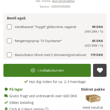
inkl. moms-
plus forsendelse
Varenr.: 50045430000
Bestil også:
Vandbaseret "Toygel" glidecreme, vegansk
99 DKK
(495 DKK / 1l)
Rengøringsspray "O-Toycleaner“
85 DKK
(425 DKK / 1l)
Masturbator Ghost med 2 stimuleringsstrukturer
179 DKK
i indkøbskurven
afs
Hos dig inden for ca. 2-3 hverdage
På lager
Diskret pakke
Gratis fragt ved ordreværdi over 600 DKK
Sikker betaling
med neutral
Click & Collect option