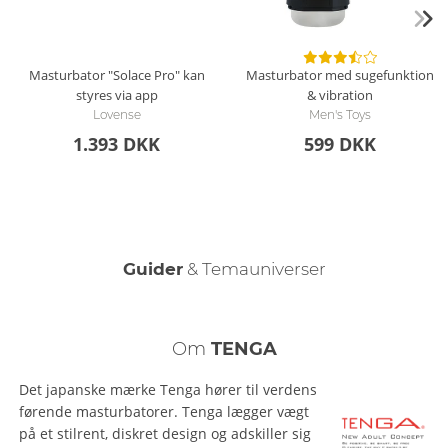
Masturbator "Solace Pro" kan
Masturbator med sugefunktion
styres via app
& vibration
Lovense
Men's Toys
1.393 DKK
599 DKK
Guider
& Temauniverser
Hold det rent – rengøring af onani-legetøj
Køb Real Dolls – Din guide
Den mandlige orgasme
Om
TENGA
Det japanske mærke Tenga hører til verdens
førende masturbatorer. Tenga lægger vægt
på et stilrent, diskret design og adskiller sig