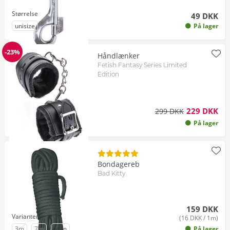
Størrelse
49 DKK
til Størrelse
unisize
På lager
-23%
Håndlænker
Rabat
Fetish Fantasy Series Limited
Edition
229 DKK
299 DKK
På lager
Bondagereb
Bad Kitty
159 DKK
Varianter
(16 DKK / 1m)
til Variant
- på lager igen om kort tid
til Variant
- på lager igen om kort tid
til Variant
3m
7m
10m
På lager