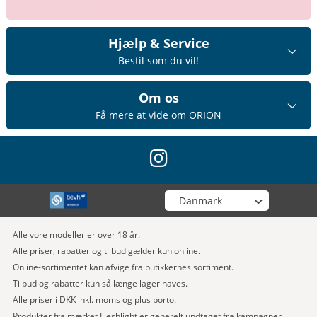
Hjælp & Service
Bestil som du vil!
Om os
Få mere at vide om ORION
instagram
Vælg din butik
Alle vore modeller er over 18 år.
Alle priser, rabatter og tilbud gælder kun online.
Online-sortimentet kan afvige fra butikkernes sortiment.
Tilbud og rabatter kun så længe lager haves.
Alle priser i DKK inkl. moms og plus porto.
Produkter fra mærket Fleshlight er generelt undtaget fra kampagner