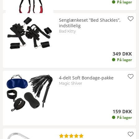
På lager
Senglænkeset ”Bed Shackles”,
indstillelig
Bad Kitty
349 DKK
På lager
4-delt Soft Bondage-pakke
Magic Shiver
159 DKK
På lager