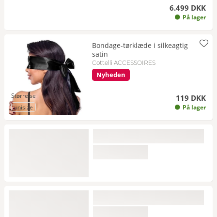
6.499 DKK
På lager
Bondage-tørklæde i silkeagtig
satin
Cottelli ACCESSOIRES
Nyheden
Størrelse
119 DKK
til Størrelse
unisize
På lager