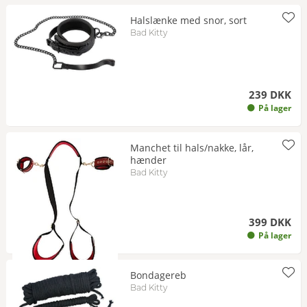
Halslænke med snor, sort
Bad Kitty
239 DKK
På lager
Manchet til hals/nakke, lår,
hænder
Bad Kitty
399 DKK
På lager
Bondagereb
Bad Kitty