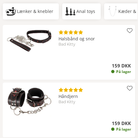
Lænker & knebler
Anal toys
Kæder &
Halsbånd og snor
Bad Kitty
159 DKK
På lager
Håndjern
Bad Kitty
159 DKK
På lager