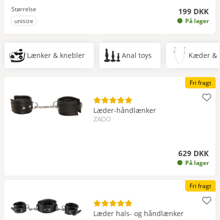
Størrelse
199 DKK
til Størrelse
unisize
På lager
Lænker & knebler
Anal toys
Kæder &
Fri fragt
Læder-håndlænker
ZADO
629 DKK
På lager
Fri fragt
Læder hals- og håndlænker