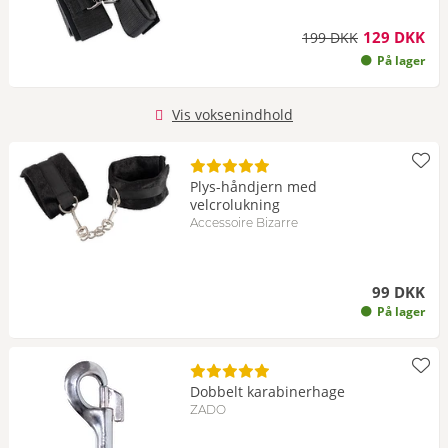
129 DKK
199 DKK
På lager
Vis voksenindhold
Plys-håndjern med
velcrolukning
Accessoire Bizarre
99 DKK
På lager
Dobbelt karabinerhage
ZADO