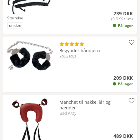
239 DKK
Størrelse
(9 DKK / 1m)
til Størrelse
unisize
På lager
Begynder håndjern
You2Toys
209 DKK
På lager
Manchet til nakke, lår og
hænder
Bad Kitty
489 DKK