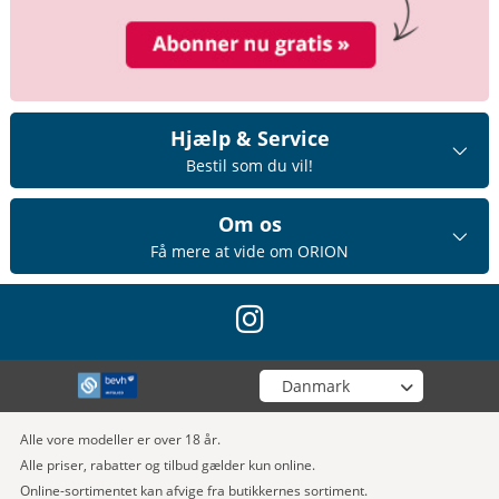
Hjælp & Service
Bestil som du vil!
Om os
Få mere at vide om ORION
instagram
Vælg din butik
Alle vore modeller er over 18 år.
Alle priser, rabatter og tilbud gælder kun online.
Online-sortimentet kan afvige fra butikkernes sortiment.