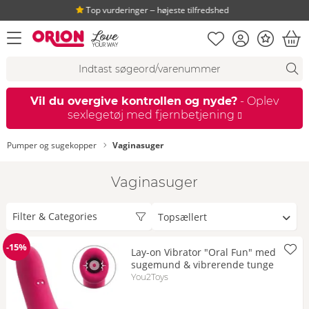
Top vurderinger ‒ højeste tilfredshed
Huskeseddel
Kundekonto
Bonus
åbn menu
Ind
Søgeforslag
Søgning
fi
Vil du overgive kontrollen og nyde?
- Oplev
sexlegetøj med fjernbetjening
Pumper og sugekopper
Vaginasuger
Vaginasuger
Sorter
Filter & Categories
efter
-15%
Lay-on Vibrator "Oral Fun" med
Rabat
sugemund & vibrerende tunge
You2Toys