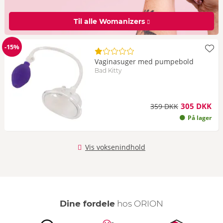
Til alle Womanizers
-15%
Rabat
Vaginasuger med pumpebold
Bad Kitty
305 DKK
359 DKK
På lager
Vis voksenindhold
Dine fordele
hos ORION