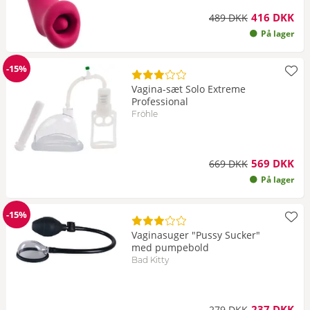
416 DKK
489 DKK
På lager
-15%
Rabat
Vagina-sæt Solo Extreme
Professional
Fröhle
569 DKK
669 DKK
På lager
-15%
Rabat
Vaginasuger "Pussy Sucker"
med pumpebold
Bad Kitty
237 DKK
279 DKK