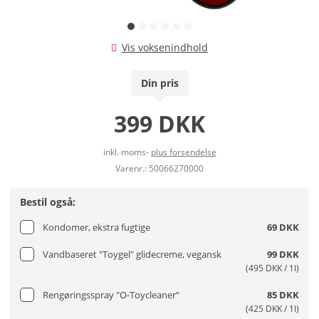
Vis voksenindhold
Din pris
399 DKK
inkl. moms-
plus forsendelse
Varenr.: 50066270000
Bestil også:
Kondomer, ekstra fugtige
69 DKK
Vandbaseret "Toygel" glidecreme, vegansk
99 DKK
(495 DKK / 1l)
Rengøringsspray "O-Toycleaner“
85 DKK
(425 DKK / 1l)