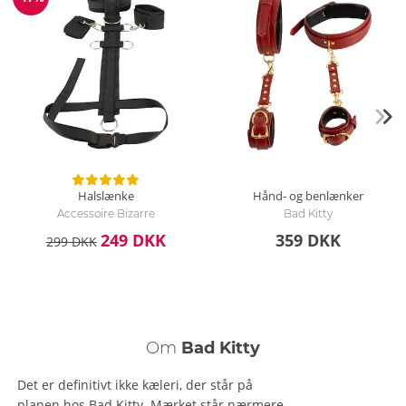
Rabat
Halslænke
Hånd- og benlænker
Accessoire Bizarre
Bad Kitty
249 DKK
359 DKK
299 DKK
Om
Bad Kitty
Det er definitivt ikke kæleri, der står på
planen hos Bad Kitty. Mærket står nærmere