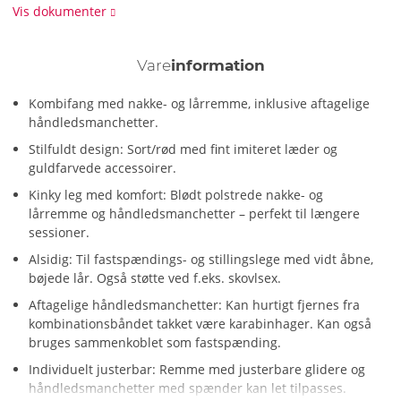
Vis dokumenter
Vare
information
Kombifang med nakke- og lårremme, inklusive aftagelige
håndledsmanchetter.
Stilfuldt design: Sort/rød med fint imiteret læder og
guldfarvede accessoirer.
Kinky leg med komfort: Blødt polstrede nakke- og
lårremme og håndledsmanchetter – perfekt til længere
sessioner.
Alsidig: Til fastspændings- og stillingslege med vidt åbne,
bøjede lår. Også støtte ved f.eks. skovlsex.
Aftagelige håndledsmanchetter: Kan hurtigt fjernes fra
kombinationsbåndet takket være karabinhager. Kan også
bruges sammenkoblet som fastspænding.
Individuelt justerbar: Remme med justerbare glidere og
håndledsmanchetter med spænder kan let tilpasses.