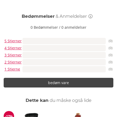
denne kombinationsbånd bliver hvert spil til et
uforglemmeligt eventyr!
Bedømmelser
& Anmeldelser
Hvordan rengør jeg Neck-Thigh-Restraint-sættet?
Rengør nakke- og lårremme samt håndledsmanchetter nemt
0 Bedømmelser
/
0 anmeldelser
med en fugtig klud. Til særlig rengøring og pleje anbefaler vi
et rengøringsmiddel til sexlegetøj.
5 Stjerner
(0)
Samlet længde 133 cm;
4 Stjerner
(0)
håndledsmanchetter 5,2 cm brede, omkreds 13–26 cm.
3 Stjerner
(0)
Vægt 350 g.
2 Stjerner
(0)
PU, metal, ABS.
1 Stjerne
(0)
bedøm vare
Dette kan
du måske også lide
-17%