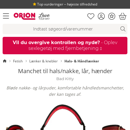
Top vurderinger ‒ højeste tilfredshed
Huskeseddel
Kundekonto
Bonus
åbn menu
Ind
Søgeforslag
Søgning
fi
Vil du overgive kontrollen og nyde?
- Oplev
sexlegetøj med fjernbetjening
Startside
Fetish
Lænker & knebler
Hals- & Håndlænker
Manchet til hals/nakke, lår, hænder
Bad Kitty
Bløde nakke- og lårpuder, komfortable håndledsmanchetter,
der kan tages af.