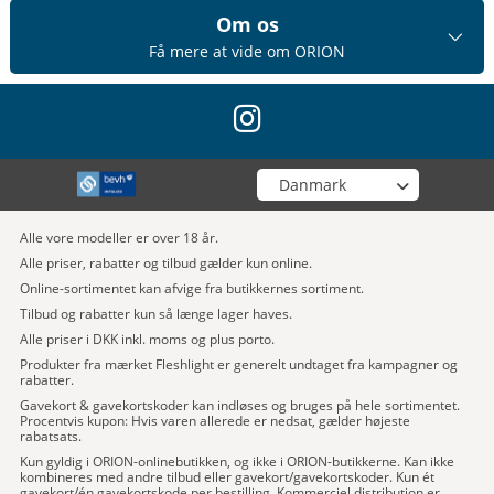
Om os
Få mere at vide om ORION
instagram
Vælg din butik
Alle vore modeller er over 18 år.
Alle priser, rabatter og tilbud gælder kun online.
Online-sortimentet kan afvige fra butikkernes sortiment.
Tilbud og rabatter kun så længe lager haves.
Alle priser i DKK inkl. moms og plus porto.
Produkter fra mærket Fleshlight er generelt undtaget fra kampagner og
rabatter.
Gavekort & gavekortskoder kan indløses og bruges på hele sortimentet.
Procentvis kupon: Hvis varen allerede er nedsat, gælder højeste
rabatsats.
Kun gyldig i ORION-onlinebutikken, og ikke i ORION-butikkerne. Kan ikke
kombineres med andre tilbud eller gavekort/gavekortskoder. Kun ét
gavekort/én gavekortskode per bestilling. Kommerciel distribution er