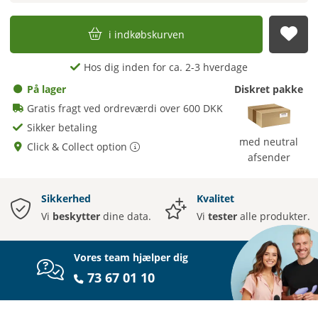
i indkøbskurven
afs
Hos dig inden for ca. 2-3 hverdage
På lager
Diskret pakke
Gratis fragt ved ordreværdi over 600 DKK
Sikker betaling
med neutral
Click & Collect option
afsender
Sikkerhed
Kvalitet
Vi
beskytter
dine data.
Vi
tester
alle produkter.
Vores team hjælper dig
73 67 01 10