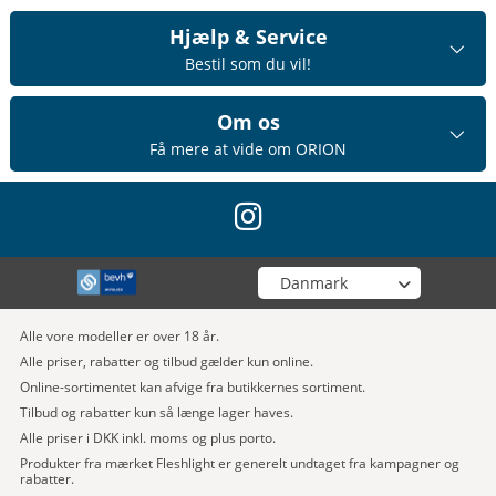
Hjælp & Service
Bestil som du vil!
Om os
Få mere at vide om ORION
instagram
Vælg din butik
Alle vore modeller er over 18 år.
Alle priser, rabatter og tilbud gælder kun online.
Online-sortimentet kan afvige fra butikkernes sortiment.
Tilbud og rabatter kun så længe lager haves.
Alle priser i DKK inkl. moms og plus porto.
Produkter fra mærket Fleshlight er generelt undtaget fra kampagner og
rabatter.