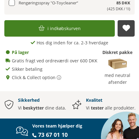
Rengøringsspray "O-Toycleaner“
85 DKK
(425 DKK / 1l)
i indkøbskurven
afs
Hos dig inden for ca. 2-3 hverdage
På lager
Diskret pakke
Gratis fragt ved ordreværdi over 600 DKK
Sikker betaling
med neutral
Click & Collect option
afsender
Sikkerhed
Kvalitet
Vi
beskytter
dine data.
Vi
tester
alle produkter.
Vores team hjælper dig
73 67 01 10