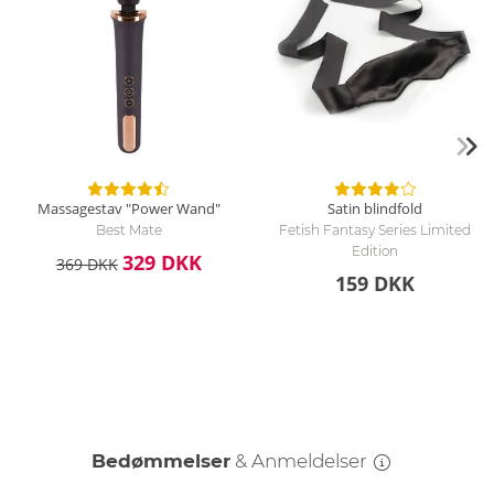
Massagestav "Power Wand"
Satin blindfold
Best Mate
Fetish Fantasy Series Limited
Edition
329 DKK
369 DKK
159 DKK
Bedømmelser
& Anmeldelser