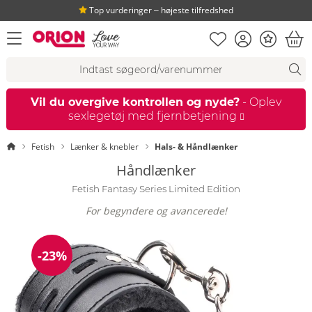
Top vurderinger ‒ højeste tilfredshed
Huskeseddel
Kundekonto
Bonus
åbn menu
Ind
Søgeforslag
Søgning
fi
Vil du overgive kontrollen og nyde?
- Oplev
sexlegetøj med fjernbetjening
Startside
Fetish
Lænker & knebler
Hals- & Håndlænker
Håndlænker
Fetish Fantasy Series Limited Edition
For begyndere og avancerede!
-23%
Rabat