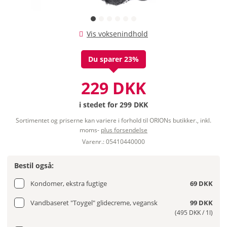
Vis voksenindhold
Du sparer 23%
229 DKK
i stedet for
299 DKK
Sortimentet og priserne kan variere i forhold til ORIONs butikker., inkl.
moms-
plus forsendelse
Varenr.: 05410440000
Bestil også:
Kondomer, ekstra fugtige
69 DKK
Vandbaseret "Toygel" glidecreme, vegansk
99 DKK
(495 DKK / 1l)