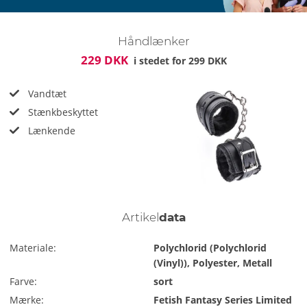
Håndlænker
229 DKK
i stedet for
299 DKK
Vandtæt
Stænkbeskyttet
Lænkende
Artikel
data
Materiale:
Polychlorid (Polychlorid
(Vinyl)), Polyester, Metall
Farve:
sort
Mærke:
Fetish Fantasy Series Limited