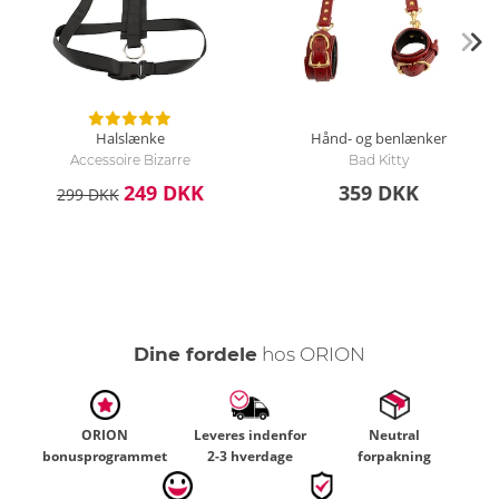
Halslænke
Hånd- og benlænker
Accessoire Bizarre
Bad Kitty
249 DKK
359 DKK
299 DKK
Dine fordele
hos ORION
ORION
Leveres indenfor
Neutral
bonusprogrammet
2-3 hverdage
forpakning