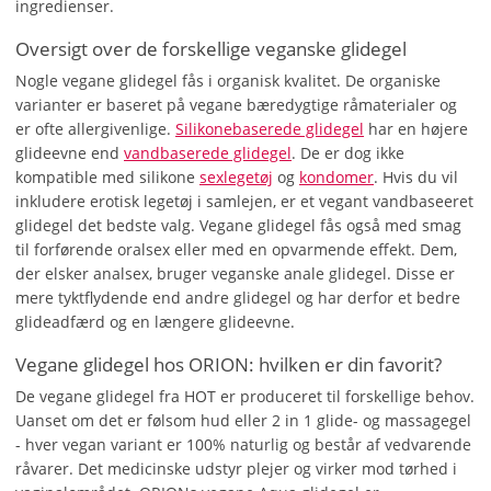
ingredienser.
Oversigt over de forskellige veganske glidegel
Nogle vegane glidegel fås i organisk kvalitet. De organiske
varianter er baseret på vegane bæredygtige råmaterialer og
er ofte allergivenlige.
Silikonebaserede glidegel
har en højere
glideevne end
vandbaserede glidegel
. De er dog ikke
kompatible med silikone
sexlegetøj
og
kondomer
. Hvis du vil
inkludere erotisk legetøj i samlejen, er et vegant vandbaseeret
glidegel det bedste valg. Vegane glidegel fås også med smag
til forførende oralsex eller med en opvarmende effekt. Dem,
der elsker analsex, bruger veganske anale glidegel. Disse er
mere tyktflydende end andre glidegel og har derfor et bedre
glideadfærd og en længere glideevne.
Vegane glidegel hos ORION: hvilken er din favorit?
De vegane glidegel fra HOT er produceret til forskellige behov.
Uanset om det er følsom hud eller 2 in 1 glide- og massagegel
- hver vegan variant er 100% naturlig og består af vedvarende
råvarer. Det medicinske udstyr plejer og virker mod tørhed i