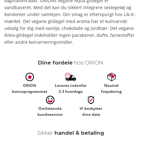
vaginalområdet. ORIONs vegane Aqua glidegel er
vandbaseret. Med det kan du sikkert integrere sexlegetøj og
kondomer under samlejen. Din smag er efterspurgt hos Lik-It-
mærket. Det vegane glidegel med aroma har et kulinariskt
udvalg for dig med vanilje, chokolade og jordbær. Det vegane
Ritex-glidegel indeholder ingen parabener, dufte, farvestoffer
eller andre konserveringsmidler.
Dine fordele
hos ORION
ORION
Leveres indenfor
Neutral
bonusprogrammet
2-3 hverdage
forpakning
Omfattende
Vi beskytter
kundeservice
dine data
Sikker
handel & betaling