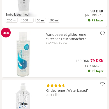
99 DKK
Emballageenhed
(495 DKK / 1l)
til Emballageenhed
til Emballageenhed
til Emballageenhed
til Emballageenhed
200 ml
1000 ml
50 ml
500 ml
På lager
-43%
Vandbaseret glidecreme
Rabat
"Frecher Feuchtmacher"
ORION Online
79 DKK
139 DKK
(395 DKK / 1l)
På lager
Glidecreme „Waterbased“
Just Glide