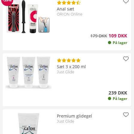
-39%
Rabat
Anal sæt
ORION Online
109 DKK
179 DKK
På lager
Sæt 3 x 200 ml
Just Glide
239 DKK
På lager
Premium glidegel
Just Glide