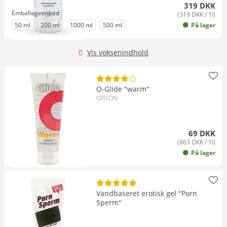
319 DKK
Emballageenhed
(319 DKK / 1l)
til Emballageenhed
til Emballageenhed
til Emballageenhed
til Emballageenhed
50 ml
200 ml
1000 ml
500 ml
På lager
Vis voksenindhold
O-Glide "warm"
ORION
69 DKK
(863 DKK / 1l)
På lager
Vandbaseret erotisk gel "Porn
Sperm"