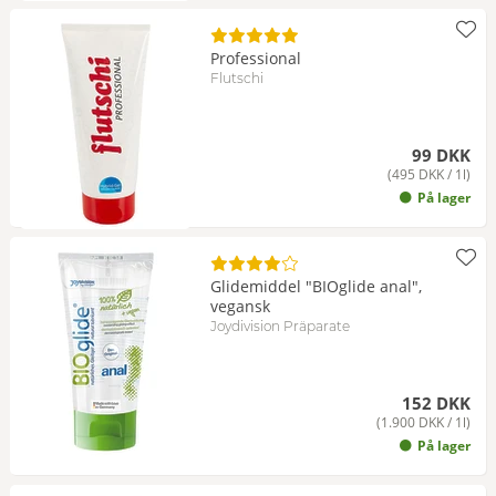
Professional
Flutschi
99 DKK
(495 DKK / 1l)
På lager
Glidemiddel "BIOglide anal",
vegansk
Joydivision Präparate
152 DKK
(1.900 DKK / 1l)
På lager