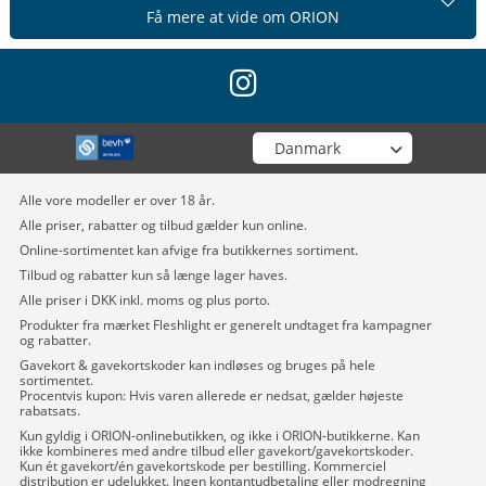
Få mere at vide om ORION
instagram
Vælg din butik
Alle vore modeller er over 18 år.
Alle priser, rabatter og tilbud gælder kun online.
Online-sortimentet kan afvige fra butikkernes sortiment.
Tilbud og rabatter kun så længe lager haves.
Alle priser i DKK inkl. moms og plus porto.
Produkter fra mærket Fleshlight er generelt undtaget fra kampagner
og rabatter.
Gavekort & gavekortskoder kan indløses og bruges på hele
sortimentet.
Procentvis kupon: Hvis varen allerede er nedsat, gælder højeste
rabatsats.
Kun gyldig i ORION-onlinebutikken, og ikke i ORION-butikkerne. Kan
ikke kombineres med andre tilbud eller gavekort/gavekortskoder.
Kun ét gavekort/én gavekortskode per bestilling. Kommerciel
distribution er udelukket. Ingen kontantudbetaling eller modregning