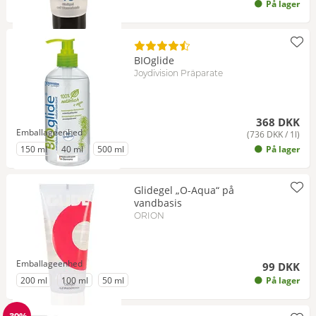
På lager
BIOglide
Joydivision Präparate
368 DKK
Emballageenhed
(736 DKK / 1l)
til Emballageenhed
til Emballageenhed
til Emballageenhed
150 ml
40 ml
500 ml
På lager
Glidegel „O-Aqua“ på
vandbasis
ORION
Emballageenhed
99 DKK
til Emballageenhed
til Emballageenhed
til Emballageenhed
200 ml
100 ml
50 ml
På lager