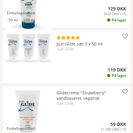
129 DKK
Emballageenhed
(645 DKK / 1l)
til Emballageenhed
til Emballageenhed
50 ml
200 ml
På lager
Just Glide sæt 3 x 50 ml
Just Glide
119 DKK
På lager
Glidecreme "Strawberry"
vandbaseret, vegansk
Just Glide
59 DKK
Emballageenhed
(1.180 DKK / 1l)