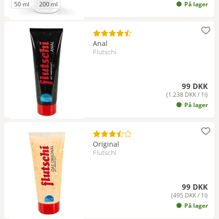
til Emballageenhed
til Emballageenhed
50 ml
200 ml
På lager
Anal
Flutschi
99 DKK
(1.238 DKK / 1l)
På lager
Original
Flutschi
99 DKK
(495 DKK / 1l)
På lager