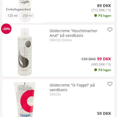
89 DKK
Emballageenhed
(712 DKK / 1l)
til Emballageenhed
til Emballageenhed
- på lager igen om kort tid
125 ml
250 ml
På lager
-29%
Glidecreme "Feuchtmacher
Rabat
Anal" på vandbasis
ORION Online
99 DKK
139 DKK
(495 DKK / 1l)
På lager
Glidecreme "O-Toygel" på
vandbasis
ORION
59 DKK