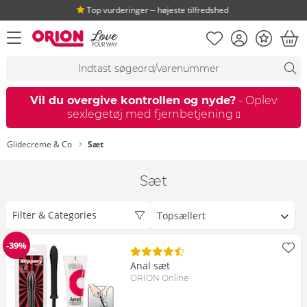
Top vurderinger ‒ højeste tilfredshed
Huskeseddel
Kundekonto
Bonus
åbn menu
Ind
Søgeforslag
Søgning
fi
Vil du overgive kontrollen og nyde?
- Oplev
sexlegetøj med fjernbetjening
Glidecreme & Co
Sæt
Sæt
Sorter
Filter & Categories
efter
-39%
Rabat
Anal sæt
ORION Online