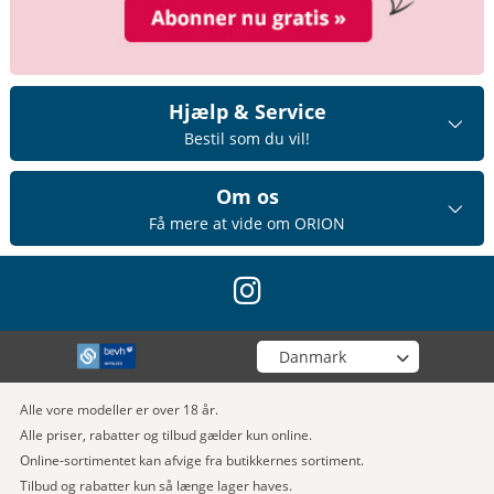
Hjælp & Service
Bestil som du vil!
Om os
Få mere at vide om ORION
instagram
Vælg din butik
Alle vore modeller er over 18 år.
Alle priser, rabatter og tilbud gælder kun online.
Online-sortimentet kan afvige fra butikkernes sortiment.
Tilbud og rabatter kun så længe lager haves.