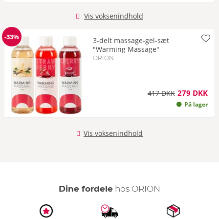
Vis voksenindhold
-33%
3-delt massage-gel-sæt
Rabat
"Warming Massage"
ORION
279 DKK
417 DKK
På lager
Vis voksenindhold
Dine fordele
hos ORION