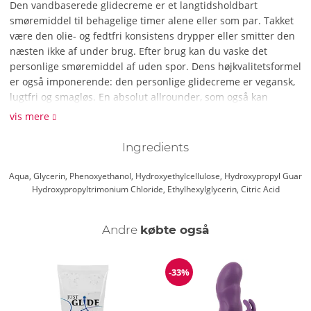
Den vandbaserede glidecreme er et langtidsholdbart
smøremiddel til behagelige timer alene eller som par. Takket
være den olie- og fedtfri konsistens drypper eller smitter den
næsten ikke af under brug. Efter brug kan du vaske det
personlige smøremiddel af uden spor. Dens højkvalitetsformel
er også imponerende: den personlige glidecreme er vegansk,
lugtfri og smagløs. En absolut allrounder, som også kan
bruges på følsom hud uden tøven.
vis mere
Tips og råd:
Ingredients
Den vandbaserede glidecreme er kompatibel med både latex
og silikone. Ideel til sexlegetøj og kondomer.
Aqua, Glycerin, Phenoxyethanol, Hydroxyethylcellulose, Hydroxypropyl Guar
Hydroxypropyltrimonium Chloride, Ethylhexylglycerin, Citric Acid
Andre
købte også
-33%
Rabat