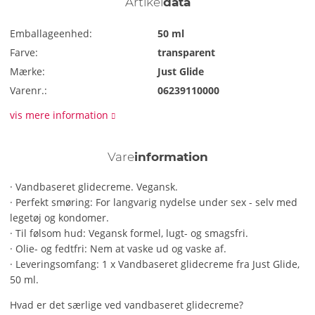
Artikel
data
Emballageenhed:
50 ml
Farve:
transparent
Mærke:
Just Glide
Varenr.:
06239110000
vis mere information
Vare
information
· Vandbaseret glidecreme. Vegansk.
· Perfekt smøring: For langvarig nydelse under sex - selv med
legetøj og kondomer.
· Til følsom hud: Vegansk formel, lugt- og smagsfri.
· Olie- og fedtfri: Nem at vaske ud og vaske af.
· Leveringsomfang: 1 x Vandbaseret glidecreme fra Just Glide,
50 ml.
Hvad er det særlige ved vandbaseret glidecreme?