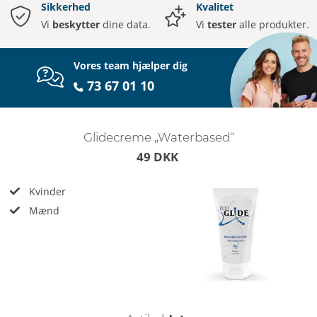
Sikkerhed
Kvalitet
Vi
beskytter
dine data.
Vi
tester
alle produkter.
Vores team hjælper dig
73 67 01 10
Glidecreme „Waterbased“
49 DKK
Kvinder
Mænd