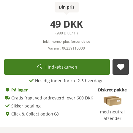
Din pris
49 DKK
(980 DKK / 1l)
inkl. moms-
plus forsendelse
Varenr.: 06239110000
i indkøbskurven
afs
Hos dig inden for ca. 2-3 hverdage
På lager
Diskret pakke
Gratis fragt ved ordreværdi over 600 DKK
Sikker betaling
med neutral
Click & Collect option
afsender