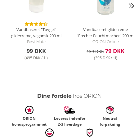
Vandbaseret "Toygel"
Vandbaseret glidecreme
glidecreme, vegansk
200 ml
"Frecher Feuchtmacher"
200 ml
Best Mate
ORION Online
99 DKK
79 DKK
139 DKK
(495 DKK / 1l)
(395 DKK / 1l)
Dine fordele
hos ORION
ORION
Leveres indenfor
Neutral
bonusprogrammet
2-3 hverdage
forpakning