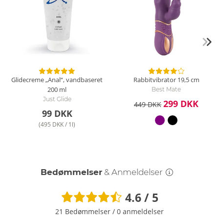
Glidecreme „Anal“, vandbaseret
Rabbitvibrator
19,5 cm
200 ml
Best Mate
Just Glide
299 DKK
449 DKK
99 DKK
(495 DKK / 1l)
Bedømmelser
& Anmeldelser
4.6 / 5
21 Bedømmelser
/
0 anmeldelser