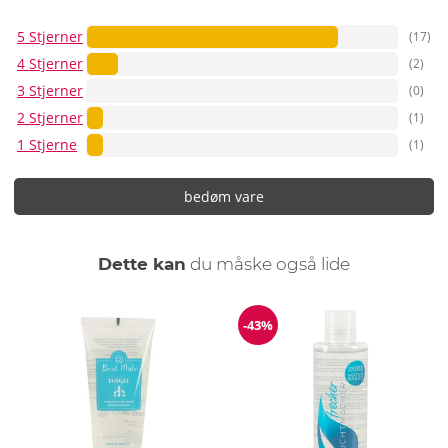
5 Stjerner
(17)
4 Stjerner
(2)
3 Stjerner
(0)
2 Stjerner
(1)
1 Stjerne
(1)
bedøm vare
Dette kan
du måske også lide
-43%
Rabat