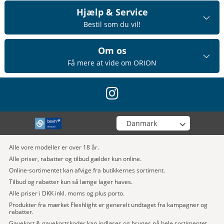
Hjælp & Service
Bestil som du vil!
Om os
Få mere at vide om ORION
instagram
Vælg din butik
Alle vore modeller er over 18 år.
Alle priser, rabatter og tilbud gælder kun online.
Online-sortimentet kan afvige fra butikkernes sortiment.
Tilbud og rabatter kun så længe lager haves.
Alle priser i DKK inkl. moms og plus porto.
Produkter fra mærket Fleshlight er generelt undtaget fra kampagner og
rabatter.
Gavekort & gavekortskoder kan indløses og bruges på hele sortimentet.