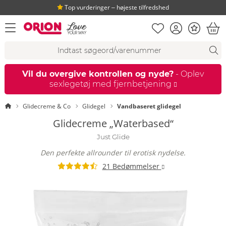
Top vurderinger ‒ højeste tilfredshed
Huskeseddel
Kundekonto
Bonus
åbn menu
Ind
Søgeforslag
Søgning
fi
Vil du overgive kontrollen og nyde?
- Oplev
sexlegetøj med fjernbetjening
Startside
Glidecreme & Co
Glidegel
Vandbaseret glidegel
Glidecreme „Waterbased“
Just Glide
Den perfekte allrounder til erotisk nydelse.
21 Bedømmelser