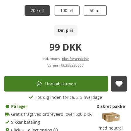
200 ml
100 ml
50 ml
Din pris
99 DKK
inkl. moms-
plus forsendelse
Varenr.: 06299280000
i indkøbskurven
afs
Hos dig inden for ca. 2-3 hverdage
På lager
Diskret pakke
Gratis fragt ved ordreværdi over 600 DKK
Sikker betaling
med neutral
Click & Collect option