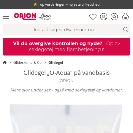
Top vurderinger ‒ højeste tilfredshed
Huskeseddel
Kundekonto
Bonus
åbn menu
Ind
Søgeforslag
Søgning
fi
Vil du overgive kontrollen og nyde?
- Oplev
sexlegetøj med fjernbetjening
Startside
Glidecreme & Co
Glidegel
Glidegel „O-Aqua“ på vandbasis
ORION
Mere sjov under sex - også med sexlegetøj og kondomer.