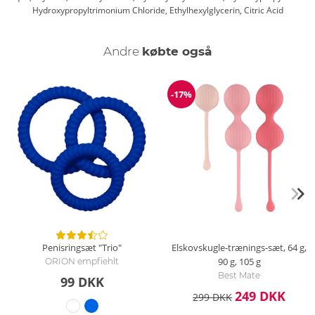
Hydroxypropyltrimonium Chloride, Ethylhexylglycerin, Citric Acid
Andre
købte også
-17%
Rabat
Penisringsæt "Trio"
Elskovskugle-trænings-sæt, 64 g,
90 g, 105 g
ORION empfiehlt
Best Mate
99 DKK
249 DKK
299 DKK