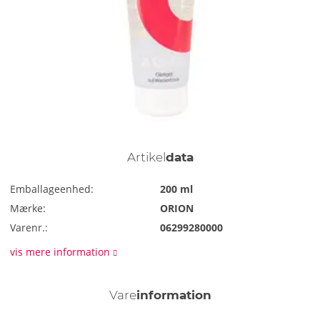
Artikel
data
Emballageenhed:
200 ml
Mærke:
ORION
Varenr.:
06299280000
vis mere information
Vare
information