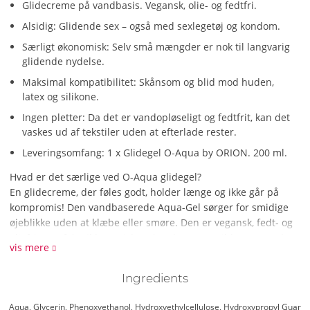
Glidecreme på vandbasis. Vegansk, olie- og fedtfri.
Alsidig: Glidende sex – også med sexlegetøj og kondom.
Særligt økonomisk: Selv små mængder er nok til langvarig
glidende nydelse.
Maksimal kompatibilitet: Skånsom og blid mod huden,
latex og silikone.
Ingen pletter: Da det er vandopløseligt og fedtfrit, kan det
vaskes ud af tekstiler uden at efterlade rester.
Leveringsomfang: 1 x Glidegel O-Aqua by ORION. 200 ml.
Hvad er det særlige ved O-Aqua glidegel?
En glidecreme, der føles godt, holder længe og ikke går på
kompromis! Den vandbaserede Aqua-Gel sørger for smidige
øjeblikke uden at klæbe eller smøre. Den er vegansk, fedt- og
oliefri – perfekt til legetøj, latexkondomer og vilde nætter, der
vis mere
ikke slutter så hurtigt. Ekstra økonomisk, superblid mod
huden og let at vaske af. Fordi god sex ikke behøver at
Ingredients
efterlade spor – bortset fra glade ansigter!
Aqua, Glycerin, Phenoxyethanol, Hydroxyethylcellulose, Hydroxypropyl Guar