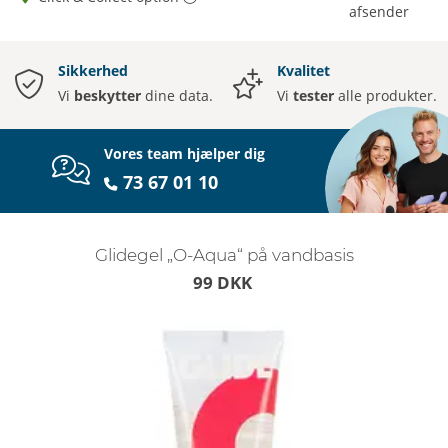
afsender
Sikkerhed
Kvalitet
Vi
beskytter
dine data.
Vi
tester
alle produkter.
Vores team hjælper dig
73 67 01 10
Glidegel „O-Aqua“ på vandbasis
99 DKK