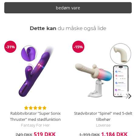
bedøm vare
Dette kan
du måske også lide
-31%
-15%
Rabat
Rabat
Rabbitvibrator "Super Sonix
Stødvibrator "Spinel" med 5-delt
Thruster" med stødfunktion
tilbehør
Fantasy For Her
Lovense
519 DKK
1.184 DKK
749 DKK
1.393 DKK