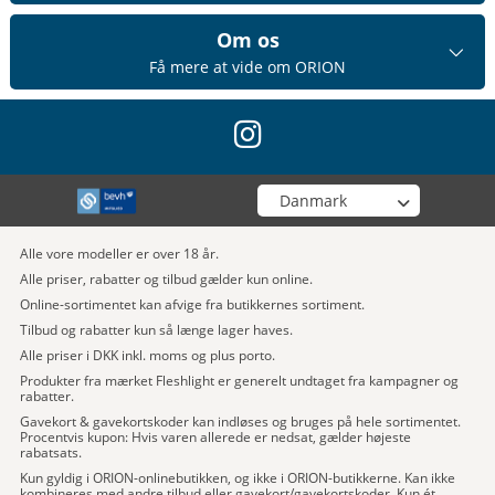
Om os
Få mere at vide om ORION
instagram
Vælg din butik
Alle vore modeller er over 18 år.
Alle priser, rabatter og tilbud gælder kun online.
Online-sortimentet kan afvige fra butikkernes sortiment.
Tilbud og rabatter kun så længe lager haves.
Alle priser i DKK inkl. moms og plus porto.
Produkter fra mærket Fleshlight er generelt undtaget fra kampagner og
rabatter.
Gavekort & gavekortskoder kan indløses og bruges på hele sortimentet.
Procentvis kupon: Hvis varen allerede er nedsat, gælder højeste
rabatsats.
Kun gyldig i ORION-onlinebutikken, og ikke i ORION-butikkerne. Kan ikke
kombineres med andre tilbud eller gavekort/gavekortskoder. Kun ét