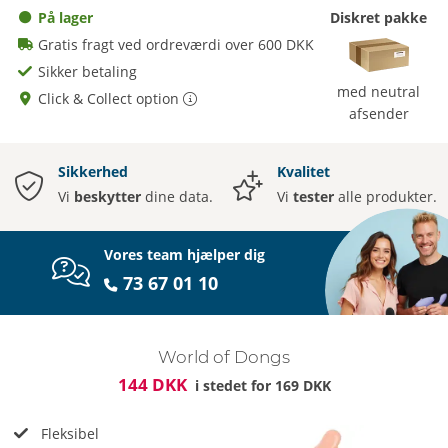
På lager
Diskret pakke
Gratis fragt ved ordreværdi over 600 DKK
Sikker betaling
med neutral
Click & Collect option
afsender
Sikkerhed
Kvalitet
Vi
beskytter
dine data.
Vi
tester
alle produkter.
Vores team hjælper dig
73 67 01 10
World of Dongs
144 DKK
i stedet for
169 DKK
Fleksibel