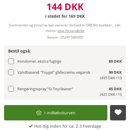
144 DKK
i stedet for
169 DKK
Sortimentet og priserne kan variere i forhold til ORIONs butikker., inkl.
moms-
plus forsendelse
Varenr.: 05241580000
Bestil også:
Kondomer, ekstra fugtige
69 DKK
Vandbaseret "Toygel" glidecreme, vegansk
99 DKK
(495 DKK / 1l)
Rengøringsspray "O-Toycleaner“
85 DKK
(425 DKK / 1l)
i indkøbskurven
afs
Hos dig inden for ca. 2-3 hverdage