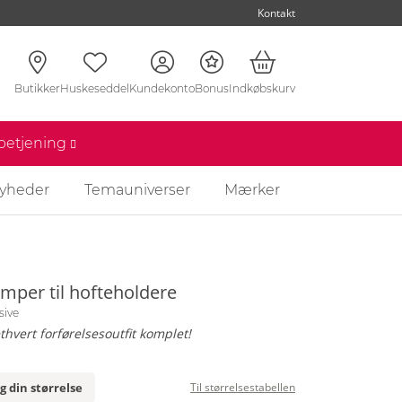
Kontakt
Butikker
Huskeseddel
Kundekonto
Bonus
Indkøbskurv
nbetjening
yheder
Temauniverser
Mærker
mper til hofteholdere
sive
thvert forførelsesoutfit komplet!
g din størrelse
Til størrelsestabellen