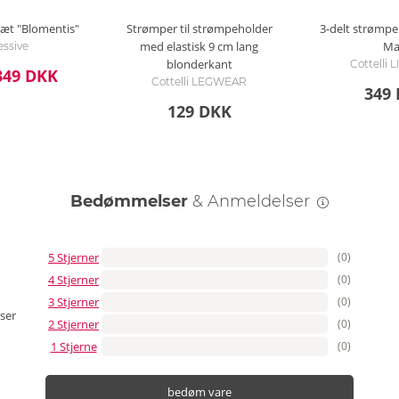
-sæt "Blomentis"
Strømper til strømpeholder
3-delt strømpe
med elastisk 9 cm lang
Ma
ssive
blonderkant
Cottelli
349 DKK
Cottelli LEGWEAR
349
129 DKK
Bedømmelser
& Anmeldelser
5 Stjerner
(0)
4 Stjerner
(0)
3 Stjerner
(0)
ser
2 Stjerner
(0)
1 Stjerne
(0)
bedøm vare