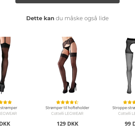
Dette kan
du måske også lide
-strømper
Strømper til hofteholder
Stroppe-st
i LEGWEAR
Cottelli LEGWEAR
Cottelli
 DKK
129 DKK
99 