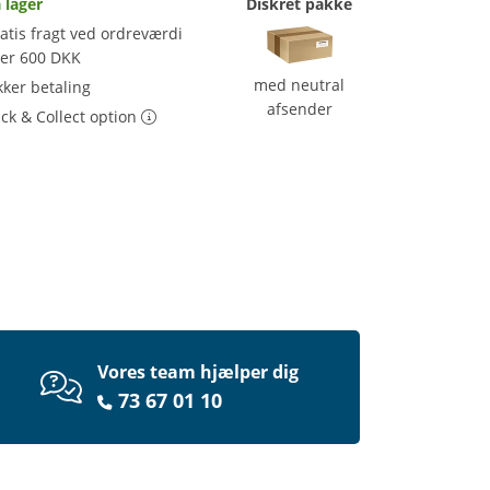
 lager
Diskret pakke
atis fragt ved ordreværdi
ver 600 DKK
med neutral
kker betaling
afsender
ick & Collect option
Vores team hjælper dig
73 67 01 10