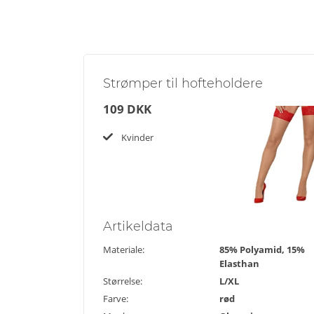
Strømper til hofteholdere
109 DKK
Kvinder
Artikel
data
Materiale:
85% Polyamid, 15%
Elasthan
Størrelse:
L/XL
Farve:
rød