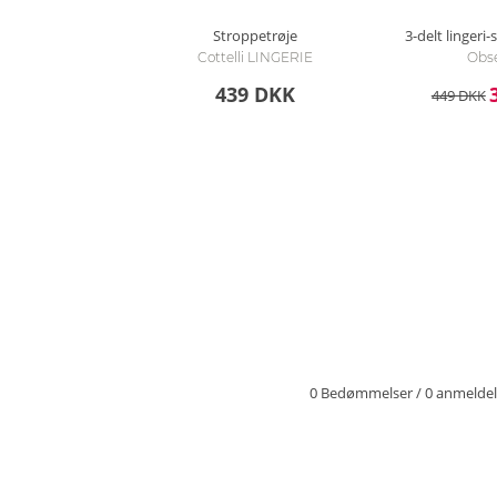
Stroppetrøje
3-delt lingeri
Cottelli LINGERIE
Obse
439 DKK
449 DKK
0 Bedømmelser
/
0 anmeldel