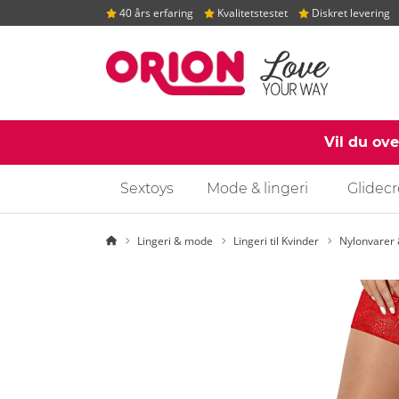
40 års erfaring
Kvalitetstestet
Diskret levering
Vil du ov
Sextoys
Mode & lingeri
Glidec
Startside
Lingeri & mode
Lingeri til Kvinder
Nylonvarer