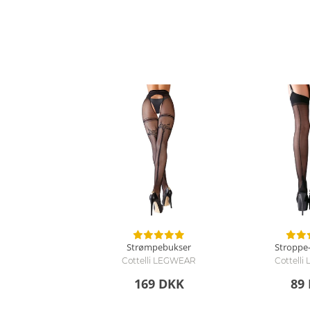
Strømpebukser
Stroppe
Cottelli LEGWEAR
Cottell
169 DKK
89