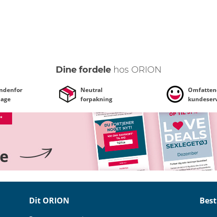
Dine fordele
hos ORION
indenfor
Neutral
Omfatten
dage
forpakning
kundeserv
Dit ORION
Best