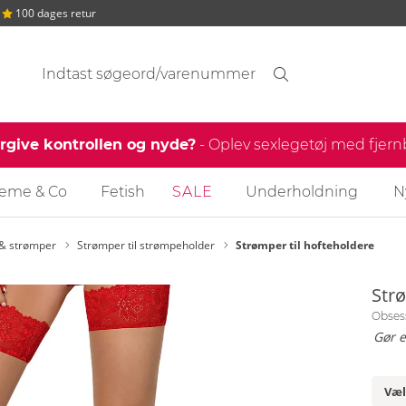
100 dages retur
Søgeforslag
Søgning
find
ergive kontrollen og nyde?
- Oplev sexlegetøj med fjer
reme & Co
Fetish
SALE
Underholdning
N
 & strømper
Strømper til strømpeholder
Strømper til hofteholdere
Strø
Obses
Gør e
Væl