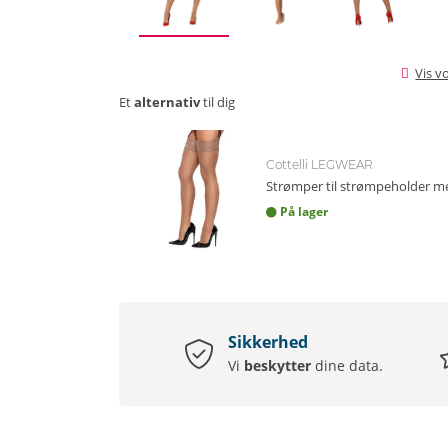
Vis v
Et
alternativ
til dig
Cottelli LEGWEAR
Strømper til strømpeholder me
På lager
Sikkerhed
Vi
beskytter
dine data.