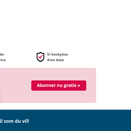
de
Vi beskytter
ice
dine data
il som du vil!