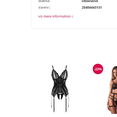
Mærke:
Obsessive
Varenr.:
25404443131
vis mere information
-22%
Rabat