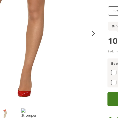
S/
Din
10
inkl. 
Best