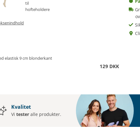
På
Gr
o
oksenindhold
Si
Cl
d elastisk 9 cm blonderkant
129 DKK
Kvalitet
Vi
tester
alle produkter.