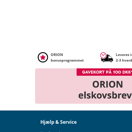
ORION
Leveres 
bonusprogrammet
2-3 hver
Hjælp & Service