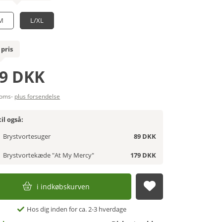
M
L/XL
 pris
9 DKK
moms-
plus forsendelse
il også:
Brystvortesuger
89 DKK
Brystvortekæde "At My Mercy"
179 DKK
i indkøbskurven
afsend
Hos dig inden for ca. 2-3 hverdage