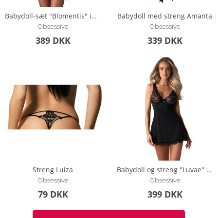
Babydoll-sæt "Blomentis" inklusive g-streng
Babydoll med streng Amanta
Obsessive
Obsessive
389 DKK
339 DKK
Streng Luiza
Babydoll og streng "Luvae" i et elegant look
Obsessive
Obsessive
79 DKK
399 DKK