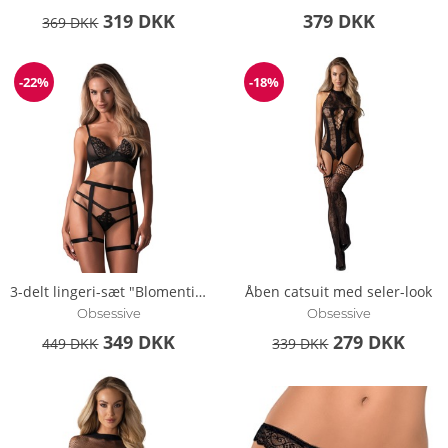
319 DKK
379 DKK
369 DKK
-22%
-18%
Rabat
Rabat
3-delt lingeri-sæt "Blomentis"
Åben catsuit med seler-look
Obsessive
Obsessive
349 DKK
279 DKK
449 DKK
339 DKK