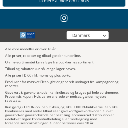
Få mere at vide om ORION
instagram
Vælg din butik
Alle vore modeller er over 18 år.
Alle priser, rabatter og tilbud gælder kun online.
Online-sortimentet kan afvige fra butikkernes sortiment.
Tilbud og rabatter kun så længe lager haves.
Alle priser i DKK inkl. moms og plus porto.
Produkter fra mærket Fleshlight er generelt undtaget fra kampagner og
rabatter.
Gavekort & gavekortskoder kan indløses og bruges på hele sortimentet.
Procentvis kupon: Hvis varen allerede er nedsat, gælder højeste
rabatsats.
Kun gyldig i ORION-onlinebutikken, og ikke i ORION-butikkerne. Kan ikke
kombineres med andre tilbud eller gavekort/gavekortskoder. Kun ét
gavekort/én gavekortskode per bestilling. Kommerciel distribution er
udelukket. Ingen kontantudbetaling eller modregning med
forsendelsesomkostninger. Kun for personer over 18 år.