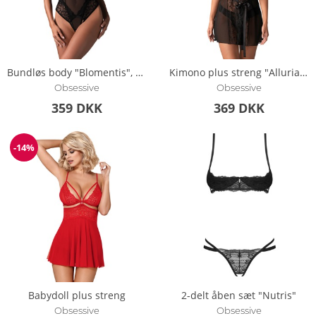
Bundløs body "Blomentis", gennemsigtig
Kimono plus streng "Alluria" i fin transparens
Obsessive
Obsessive
359 DKK
369 DKK
-14%
Rabat
Babydoll plus streng
2-delt åben sæt "Nutris"
Obsessive
Obsessive