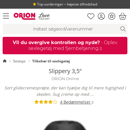
Top vurderinger ‒ højeste tilfredshed
Huskeseddel
Kundekonto
Bonus
åbn menu
Ind
Søgeforslag
Søgning
fi
Vil du overgive kontrollen og nyde?
- Oplev
sexlegetøj med fjernbetjening
Startside
Sextoys
Tilbehør til sexlegetøj
Slippery 3,5“
ORION Online
Sort glidecremesprøjte, der kan hjælpe dig til mere fugtighed i
skeden. Sug creme op med ...
4 Bedømmelser