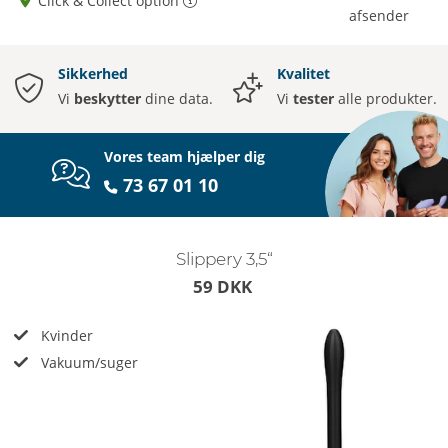
Click & Collect option
afsender
Sikkerhed
Kvalitet
Vi
beskytter
dine data.
Vi
tester
alle produkter.
Vores team hjælper dig
73 67 01 10
Slippery 3,5“
59 DKK
Kvinder
Vakuum/suger