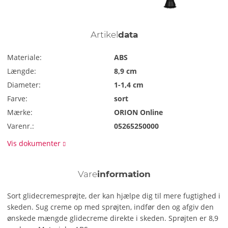
Artikel
data
Materiale:
ABS
Længde:
8,9 cm
Diameter:
1-1,4 cm
Farve:
sort
Mærke:
ORION Online
Varenr.:
05265250000
Vis dokumenter
Vare
information
Sort glidecremesprøjte, der kan hjælpe dig til mere fugtighed i
skeden. Sug creme op med sprøjten, indfør den og afgiv den
ønskede mængde glidecreme direkte i skeden. Sprøjten er 8,9