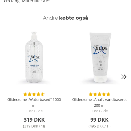
cm lang. Materiale: ABS.
Andre
købte også
Glidecreme „Waterbased“
1000
Glidecreme „Anal“, vandbaseret
ml
200 ml
Just Glide
Just Glide
319 DKK
99 DKK
(319 DKK / 1l)
(495 DKK / 1l)