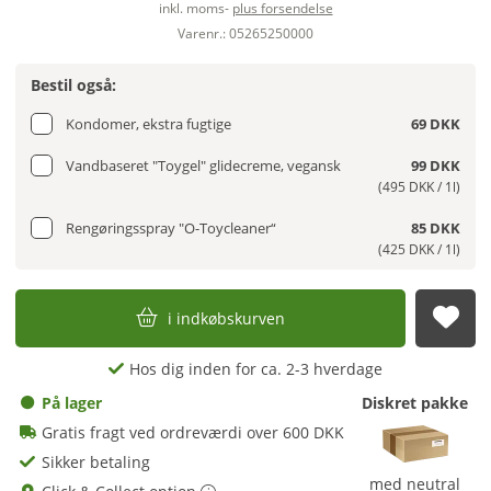
inkl. moms-
plus forsendelse
Varenr.: 05265250000
Bestil også:
Kondomer, ekstra fugtige
69 DKK
Vandbaseret "Toygel" glidecreme, vegansk
99 DKK
(495 DKK / 1l)
Rengøringsspray "O-Toycleaner“
85 DKK
(425 DKK / 1l)
i indkøbskurven
afs
Hos dig inden for ca. 2-3 hverdage
På lager
Diskret pakke
Gratis fragt ved ordreværdi over 600 DKK
Sikker betaling
med neutral