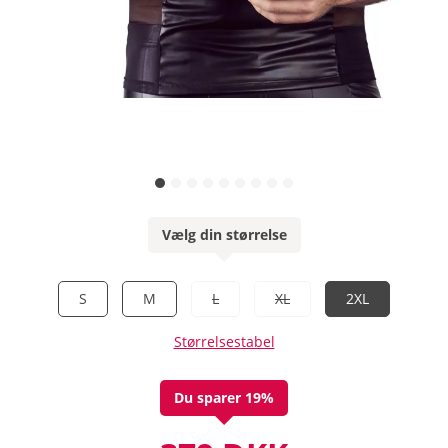
Vælg din størrelse
S
M
L
XL
2XL
Størrelsestabel
Du sparer 19%