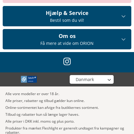
Hjælp & Service
Bestil som du vil!
Om os
Få mere at vide om ORION
instagram
Vælg din butik
Alle vore modeller er over 18 år.
Alle priser, rabatter og tilbud gælder kun online.
Online-sortimentet kan afvige fra butikkernes sortiment.
Tilbud og rabatter kun så længe lager haves.
Alle priser i DKK inkl. moms og plus porto.
Produkter fra mærket Fleshlight er generelt undtaget fra kampagner og
rabatter.