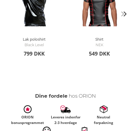
Lak poloshirt
Shirt
Black Level
NEK
799 DKK
549 DKK
Dine fordele
hos ORION
ORION
Leveres indenfor
Neutral
bonusprogrammet
2-3 hverdage
forpakning