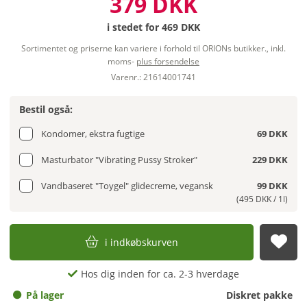
379 DKK
i stedet for
469 DKK
Sortimentet og priserne kan variere i forhold til ORIONs butikker., inkl.
moms-
plus forsendelse
Varenr.: 21614001741
Bestil også:
Kondomer, ekstra fugtige
69 DKK
Masturbator "Vibrating Pussy Stroker"
229 DKK
Vandbaseret "Toygel" glidecreme, vegansk
99 DKK
(495 DKK / 1l)
i indkøbskurven
afs
Hos dig inden for ca. 2-3 hverdage
På lager
Diskret pakke