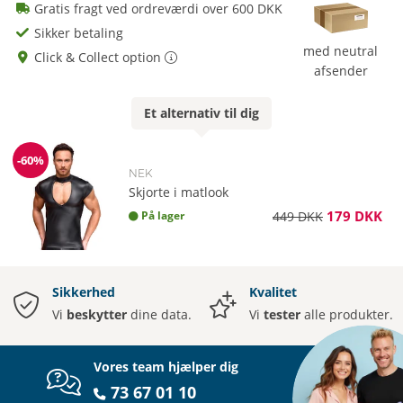
Gratis fragt ved ordreværdi over 600 DKK
Sikker betaling
med neutral
Click & Collect option
afsender
Et
alternativ
til dig
-60%
Rabat
NEK
Skjorte i matlook
179 DKK
På lager
449 DKK
Sikkerhed
Kvalitet
Vi
beskytter
dine data.
Vi
tester
alle produkter.
Vores team hjælper dig
73 67 01 10