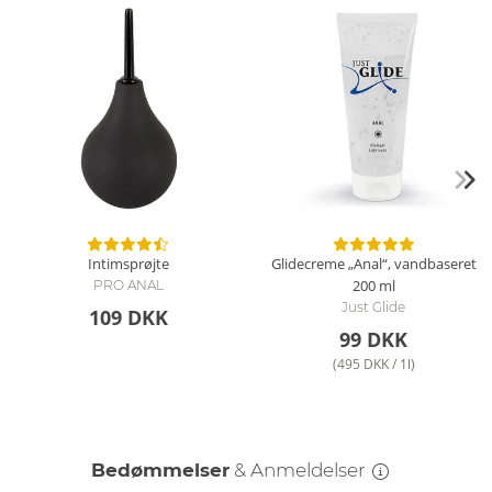
Intimsprøjte
Glidecreme „Anal“, vandbaseret
200 ml
PRO ANAL
Just Glide
109 DKK
99 DKK
(495 DKK / 1l)
Bedømmelser
& Anmeldelser