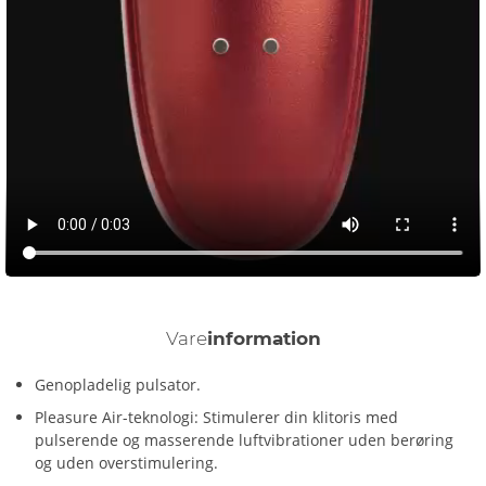
Vare
information
Genopladelig pulsator.
Pleasure Air-teknologi: Stimulerer din klitoris med
pulserende og masserende luftvibrationer uden berøring
og uden overstimulering.