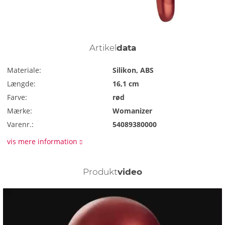
Artikel
data
Materiale:
Silikon, ABS
Længde:
16,1 cm
Farve:
rød
Mærke:
Womanizer
Varenr.:
54089380000
vis mere information
Produkt
video