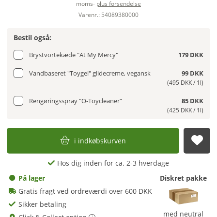
moms-
plus forsendelse
Varenr.: 54089380000
Bestil også:
Brystvortekæde "At My Mercy"
179 DKK
Vandbaseret "Toygel" glidecreme, vegansk
99 DKK
(495 DKK / 1l)
Rengøringsspray "O-Toycleaner“
85 DKK
(425 DKK / 1l)
i indkøbskurven
afs
Hos dig inden for ca. 2-3 hverdage
På lager
Diskret pakke
Gratis fragt ved ordreværdi over 600 DKK
Sikker betaling
med neutral