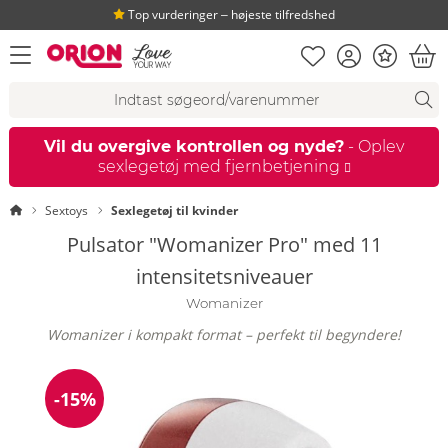
Top vurderinger ‒ højeste tilfredshed
Huskeseddel
Kundekonto
Bonus
åbn menu
Ind
Søgeforslag
Søgning
fi
Vil du overgive kontrollen og nyde?
- Oplev
sexlegetøj med fjernbetjening
Startside
Sextoys
Sexlegetøj til kvinder
Pulsator "Womanizer Pro" med 11
intensitetsniveauer
Womanizer
Womanizer i kompakt format – perfekt til begyndere!
-15%
Rabat