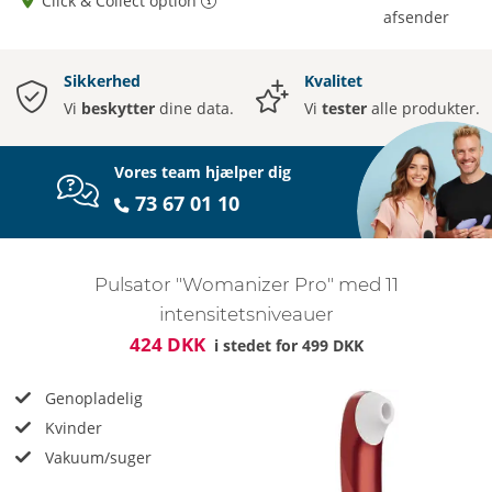
Click & Collect option
afsender
Sikkerhed
Kvalitet
Vi
beskytter
dine data.
Vi
tester
alle produkter.
Vores team hjælper dig
73 67 01 10
Pulsator "Womanizer Pro" med 11
intensitetsniveauer
424 DKK
i stedet for
499 DKK
Genopladelig
Kvinder
Vakuum/suger