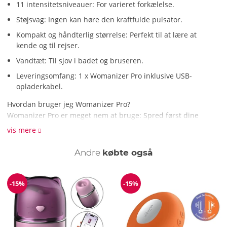
11 intensitetsniveauer: For varieret forkælelse.
Støjsvag: Ingen kan høre den kraftfulde pulsator.
Kompakt og håndterlig størrelse: Perfekt til at lære at
kende og til rejser.
Vandtæt: Til sjov i badet og bruseren.
Leveringsomfang: 1 x Womanizer Pro inklusive USB-
opladerkabel.
Hvordan bruger jeg Womanizer Pro?
Womanizer Pro er meget nem at bruge: Spred først dine
vulvalæber let, så klitoris er fri. Sæt derefter
vis mere
stimuleringshovedet på din kærlighedsperle. Med et tryk på
en knap starter og styrer du luftvibrationerne i 11 intensiteter
Andre
købte også
– så kan fornøjelsen begynde! Lidt vandbaseret glidecreme
sørger for ekstra smidighed. Prøv det!
-15%
-15%
Rabat
Rabat
Hvad er det særlige ved Womanizer Pro?
Den lydløse Pulsator Pro er det rigtige sexlegetøj til alle
Womanizer-nybegyndere, der søger afslappet nydelse og ikke
vil gå på kompromis med noget! Superhåndterlig og nem at