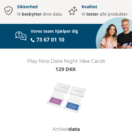
Sikkerhed
Kvalitet
Vi
beskytter
dine data.
Vi
tester
alle produkter.
Vores team hjælper dig
73 67 01 10
Play Nice Date Night Idea Cards
129 DKK
Artikel
data