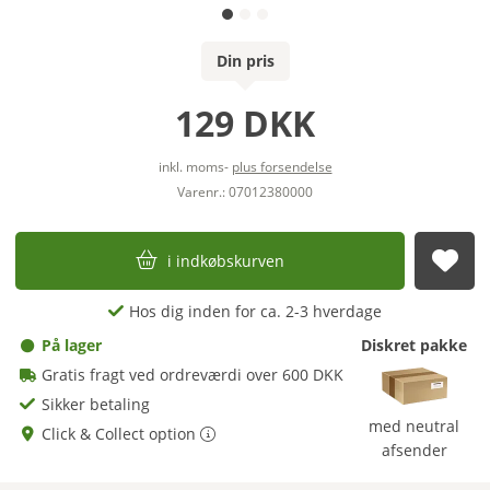
Din pris
129 DKK
inkl. moms-
plus forsendelse
Varenr.: 07012380000
i indkøbskurven
afs
Hos dig inden for ca. 2-3 hverdage
På lager
Diskret pakke
Gratis fragt ved ordreværdi over 600 DKK
Sikker betaling
med neutral
Click & Collect option
afsender