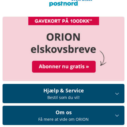
Hjælp & Service
Bestil som du vil!
Om os
Få mere at vide om ORION