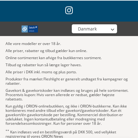
instagram
Vælg din butik
Alle vore modeller er over 18 år.
Alle priser, rabatter og tilbud gælder kun online.
Online-sortimentet kan afvige fra butikkernes sortiment.
Tilbud og rabatter kun så længe lager haves.
Alle priser i DKK inkl. moms og plus porto.
Produkter fra mærket Fleshlight er generelt undtaget fra kampagner og
rabatter.
Gavekort & gavekortskoder kan indløses og bruges på hele sortimentet.
Procentvis kupon: Hvis varen allerede er nedsat, gælder højeste
rabatsats.
Kun gyldig i ORION-onlinebutikken, og ikke i ORION-butikkerne. Kan ikke
kombineres med andre tilbud eller gavekort/gavekortskoder. Kun ét
gavekort/én gavekortskode per bestilling. Kommerciel distribution er
udelukket. Ingen kontantudbetaling eller modregning med
forsendelsesomkostninger. Kun for personer over 18 år.
**
Kan indløses ved en bestillingsværdi på DKK 500, ved vellykket
registrering til vores ORION News