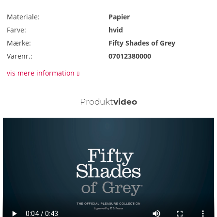
Materiale:
Papier
Farve:
hvid
Mærke:
Fifty Shades of Grey
Varenr.:
07012380000
vis mere information
Produkt
video