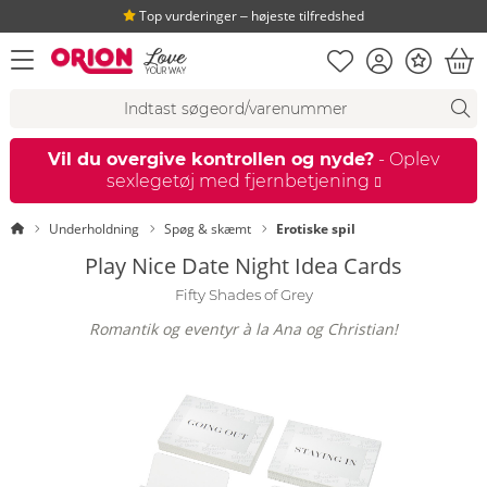
Top vurderinger ‒ højeste tilfredshed
Huskeseddel
Kundekonto
Bonus
åbn menu
Ind
Søgeforslag
Søgning
fi
Vil du overgive kontrollen og nyde?
- Oplev
sexlegetøj med fjernbetjening
Startside
Underholdning
Spøg & skæmt
Erotiske spil
Play Nice Date Night Idea Cards
Fifty Shades of Grey
Romantik og eventyr à la Ana og Christian!