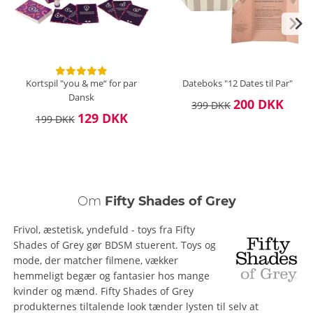
Kortspil "you & me“ for par
Dateboks "12 Dates til Par"
Dansk
200 DKK
399 DKK
129 DKK
199 DKK
Om
Fifty Shades of Grey
Frivol, æstetisk, yndefuld - toys fra Fifty
Shades of Grey gør BDSM stuerent. Toys og
mode, der matcher filmene, vækker
hemmeligt begær og fantasier hos mange
kvinder og mænd. Fifty Shades of Grey
produkternes tiltalende look tænder lysten til selv at