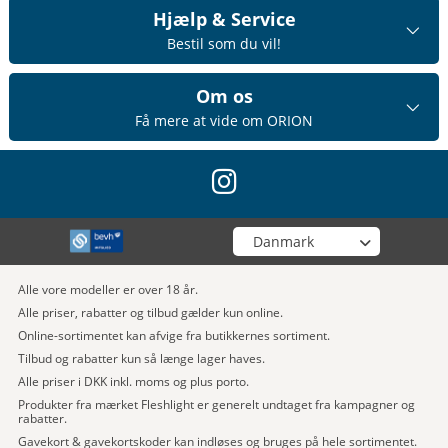
Hjælp & Service
Bestil som du vil!
Om os
Få mere at vide om ORION
instagram
Vælg din butik
Alle vore modeller er over 18 år.
Alle priser, rabatter og tilbud gælder kun online.
Online-sortimentet kan afvige fra butikkernes sortiment.
Tilbud og rabatter kun så længe lager haves.
Alle priser i DKK inkl. moms og plus porto.
Produkter fra mærket Fleshlight er generelt undtaget fra kampagner og
rabatter.
Gavekort & gavekortskoder kan indløses og bruges på hele sortimentet.