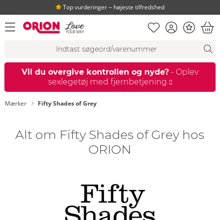
Top vurderinger ‒ højeste tilfredshed
Huskeseddel
Kundekonto
Bonus
åbn menu
Ind
Søgeforslag
Søgning
fi
Vil du overgive kontrollen og nyde?
- Oplev
sexlegetøj med fjernbetjening
Mærker
Fifty Shades of Grey
Alt om Fifty Shades of Grey hos
ORION