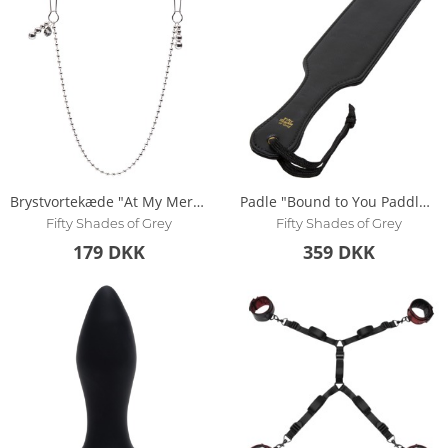
Brystvortekæde "At My Mercy"
Padle "Bound to You Paddle" med forskellige slagsider
Fifty Shades of Grey
Fifty Shades of Grey
179 DKK
359 DKK