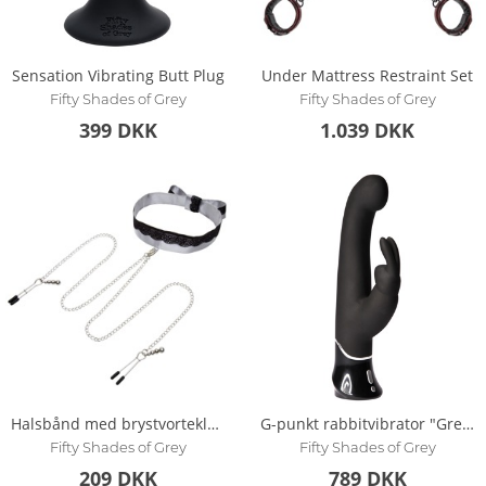
Sensation Vibrating Butt Plug
Under Mattress Restraint Set
Fifty Shades of Grey
Fifty Shades of Grey
399 DKK
1.039 DKK
Halsbånd med brystvorteklemmer Halsband mit Nippelklemmen „Play Nice Satin Collar & Nipple Clamps“
G-punkt rabbitvibrator "Greedy Girl"
Fifty Shades of Grey
Fifty Shades of Grey
209 DKK
789 DKK