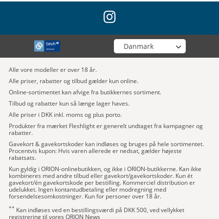
instagram
Vælg din butik
Alle vore modeller er over 18 år.
Alle priser, rabatter og tilbud gælder kun online.
Online-sortimentet kan afvige fra butikkernes sortiment.
Tilbud og rabatter kun så længe lager haves.
Alle priser i DKK inkl. moms og plus porto.
Produkter fra mærket Fleshlight er generelt undtaget fra kampagner og
rabatter.
Gavekort & gavekortskoder kan indløses og bruges på hele sortimentet.
Procentvis kupon: Hvis varen allerede er nedsat, gælder højeste
rabatsats.
Kun gyldig i ORION-onlinebutikken, og ikke i ORION-butikkerne. Kan ikke
kombineres med andre tilbud eller gavekort/gavekortskoder. Kun ét
gavekort/én gavekortskode per bestilling. Kommerciel distribution er
udelukket. Ingen kontantudbetaling eller modregning med
forsendelsesomkostninger. Kun for personer over 18 år.
**
Kan indløses ved en bestillingsværdi på DKK 500, ved vellykket
registrering til vores ORION News