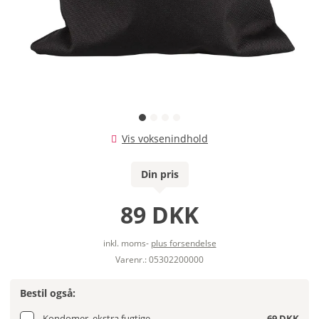
Vis voksenindhold
Din pris
89 DKK
inkl. moms-
plus forsendelse
Varenr.: 05302200000
Bestil også:
Kondomer, ekstra fugtige
69 DKK