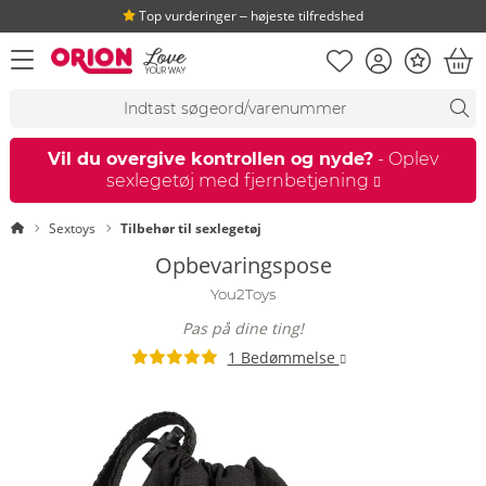
Top vurderinger ‒ højeste tilfredshed
Huskeseddel
Kundekonto
Bonus
åbn menu
Ind
Søgeforslag
Søgning
fi
Vil du overgive kontrollen og nyde?
- Oplev
sexlegetøj med fjernbetjening
Startside
Sextoys
Tilbehør til sexlegetøj
Opbevaringspose
You2Toys
Pas på dine ting!
1 Bedømmelse