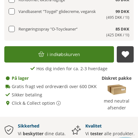
Vandbaseret "Toygel" glidecreme, vegansk
99 DKK
(495 DKK / 1l)
Rengøringsspray "O-Toycleaner“
85 DKK
(425 DKK / 1l)
i indkøbskurven
afs
Hos dig inden for ca. 2-3 hverdage
På lager
Diskret pakke
Gratis fragt ved ordreværdi over 600 DKK
Sikker betaling
med neutral
Click & Collect option
afsender
Sikkerhed
Kvalitet
Vi
beskytter
dine data.
Vi
tester
alle produkter.