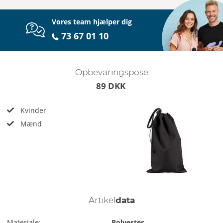
Vores team hjælper dig
73 67 01 10
Opbevaringspose
89 DKK
Kvinder
Mænd
Artikel
data
Materiale:
Polyester