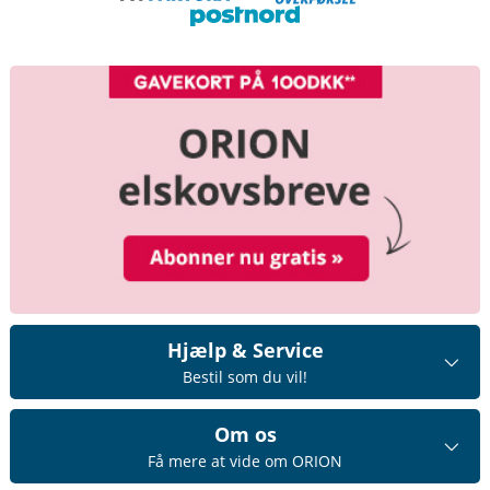
Hjælp & Service
Bestil som du vil!
Om os
Få mere at vide om ORION