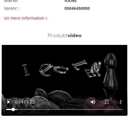
Mærke:
Icicles
Varenr.:
05046450000
vis mere information
Produkt
video