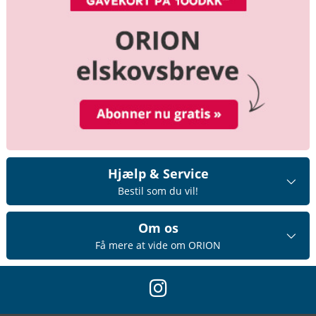
Hjælp & Service
Bestil som du vil!
Om os
Få mere at vide om ORION
instagram