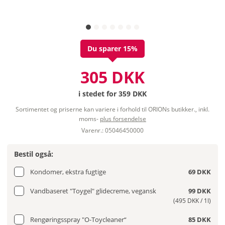
Du sparer 15%
305 DKK
i stedet for
359 DKK
Sortimentet og priserne kan variere i forhold til ORIONs butikker., inkl.
moms-
plus forsendelse
Varenr.: 05046450000
Bestil også:
Kondomer, ekstra fugtige
69 DKK
Vandbaseret "Toygel" glidecreme, vegansk
99 DKK
(495 DKK / 1l)
Rengøringsspray "O-Toycleaner“
85 DKK