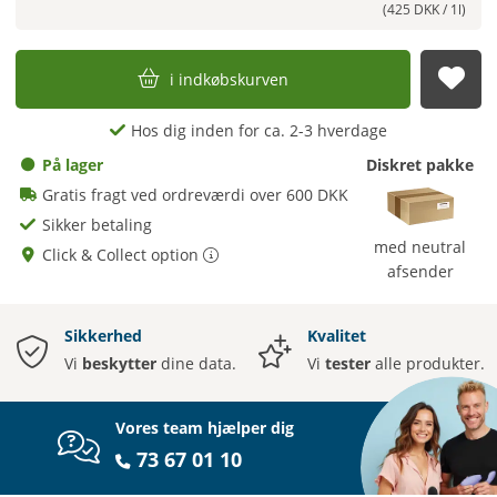
(425 DKK / 1l)
i indkøbskurven
afs
Hos dig inden for ca. 2-3 hverdage
På lager
Diskret pakke
Gratis fragt ved ordreværdi over 600 DKK
Sikker betaling
med neutral
Click & Collect option
afsender
Sikkerhed
Kvalitet
Vi
beskytter
dine data.
Vi
tester
alle produkter.
Vores team hjælper dig
73 67 01 10