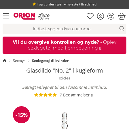
Top vurderinger ‒ højeste tilfredshed
Huskeseddel
Kundekonto
Bonus
åbn menu
Ind
Søgeforslag
Søgning
fi
Vil du overgive kontrollen og nyde?
- Oplev
sexlegetøj med fjernbetjening
Startside
Sextoys
Sexlegetøj til kvinder
Glasdildo "No. 2" i kugleform
Icicles
Særligt velegnet til den følsomme intimhud.
7 Bedømmelser
-15%
Rabat