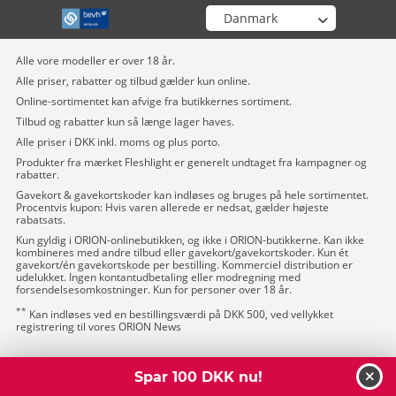
Vælg din butik
Alle vore modeller er over 18 år.
Alle priser, rabatter og tilbud gælder kun online.
Online-sortimentet kan afvige fra butikkernes sortiment.
Tilbud og rabatter kun så længe lager haves.
Alle priser i DKK inkl. moms og plus porto.
Produkter fra mærket Fleshlight er generelt undtaget fra kampagner og
rabatter.
Gavekort & gavekortskoder kan indløses og bruges på hele sortimentet.
Procentvis kupon: Hvis varen allerede er nedsat, gælder højeste
rabatsats.
Kun gyldig i ORION-onlinebutikken, og ikke i ORION-butikkerne. Kan ikke
kombineres med andre tilbud eller gavekort/gavekortskoder. Kun ét
gavekort/én gavekortskode per bestilling. Kommerciel distribution er
udelukket. Ingen kontantudbetaling eller modregning med
forsendelsesomkostninger. Kun for personer over 18 år.
**
Kan indløses ved en bestillingsværdi på DKK 500, ved vellykket
registrering til vores ORION News
Spar 100 DKK nu!
luk