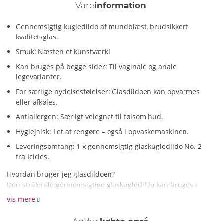
Vare
information
Gennemsigtig kugledildo af mundblæst, brudsikkert
kvalitetsglas.
Smuk: Næsten et kunstværk!
Kan bruges på begge sider: Til vaginale og anale
legevarianter.
For særlige nydelsesfølelser: Glasdildoen kan opvarmes
eller afkøles.
Antiallergen: Særligt velegnet til følsom hud.
Hygiejnisk: Let at rengøre – også i opvaskemaskinen.
Leveringsomfang: 1 x gennemsigtig glaskugledildo No. 2
fra Icicles.
Hvordan bruger jeg glasdildoen?
Den strålende gennemsigtige glaskugledildo kan bruges i
begge ender. De ni kugler, der bliver større og mindre,
vis mere
stimulerer vaginalt eller analt. For en særlig raffineret
fornemmelse kan dette smykke også let opvarmes i vandbad
Andre
købte også