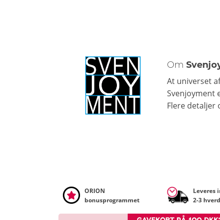
Om
Svenjo
At universet a
Svenjoyment e
Flere detaljer
ORION
Leveres 
bonusprogrammet
2-3 hver