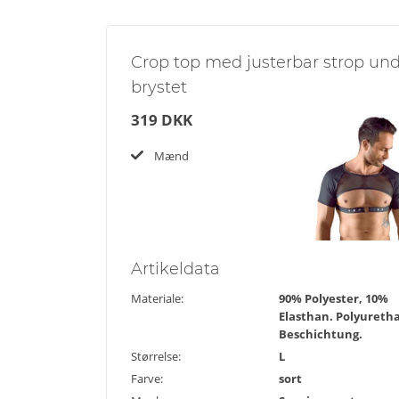
Crop top med justerbar strop un
brystet
319 DKK
Mænd
Artikel
data
Materiale:
90% Polyester, 10%
Elasthan. Polyureth
Beschichtung.
Størrelse:
L
Farve:
sort