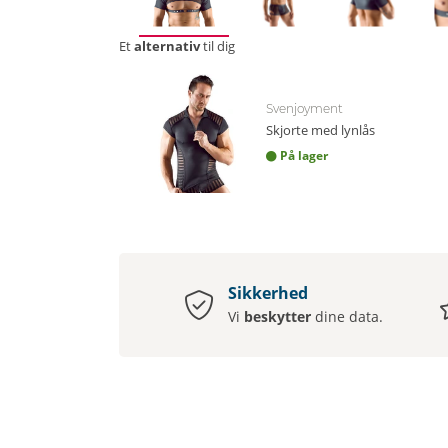
Et
alternativ
til dig
Svenjoyment
Skjorte med lynlås
På lager
Sikkerhed
Vi
beskytter
dine data.