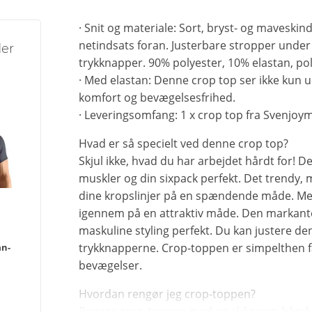
· Snit og materiale: Sort, bryst- og mavesk
netindsats foran. Justerbare stropper under
der
trykknapper. 90% polyester, 10% elastan, p
· Med elastan: Denne crop top ser ikke kun 
komfort og bevægelsesfrihed.
· Leveringsomfang: 1 x crop top fra Svenjoy
Hvad er så specielt ved denne crop top?
Skjul ikke, hvad du har arbejdet hårdt for! D
muskler og din sixpack perfekt. Det trendy, 
dine kropslinjer på en spændende måde. Mes
igennem på en attraktiv måde. Den markant
maskuline styling perfekt. Du kan justere den,
trykknapperne. Crop-toppen er simpelthen fan
an-
bevægelser.
Hvordan rengør jeg crop-toppen?
Rengør crop-toppen med en skånsom håndva