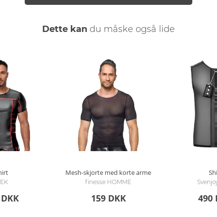
Dette kan
du måske også lide
irt
Mesh-skjorte med korte arme
Shi
EK
finesse HOMME
Svenj
 DKK
159 DKK
490