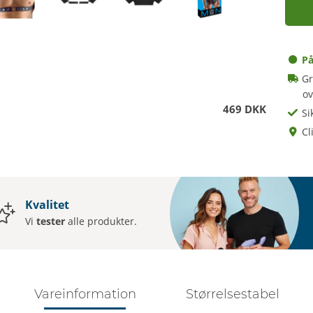
På
Gr
o
469 DKK
Si
Cl
Kvalitet
Vi
tester
alle produkter.
Vareinformation
Størrelsestabel