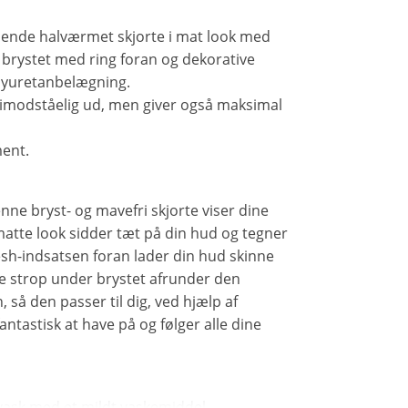
indende halværmet skjorte i mat look med
 brystet med ring foran og dekorative
olyuretanbelægning.
uimodståelig ud, men giver også maksimal
ment.
enne bryst- og mavefri skjorte viser dine
matte look sidder tæt på din hud og tegner
h-indsatsen foran lader din hud skinne
e strop under brystet afrunder den
 så den passer til dig, ved hjælp af
tastisk at have på og følger alle dine
sk med et mildt vaskemiddel.