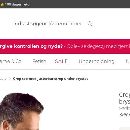
100 dages retur
Søgeforslag
Søgning
find
ergive kontrollen og nyde?
- Oplev sexlegetøj med fjer
reme & Co
Fetish
SALE
Underholdning
N
dele
Crop top med justerbar strop under brystet
Cro
brys
Svenj
Stilf