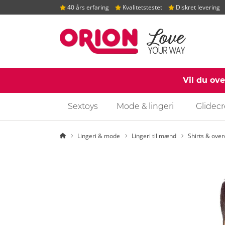
40 års erfaring
Kvalitetstestet
Diskret levering
Vil du ov
Sextoys
Mode & lingeri
Glidec
Startside
Lingeri & mode
Lingeri til mænd
Shirts & over