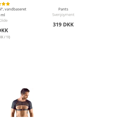
l“, vandbaseret
Pants
 ml
Svenjoyment
Glide
319 DKK
DKK
K / 1l)