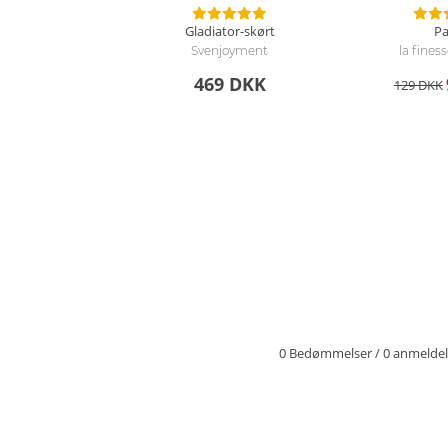
Gladiator-skørt
Pa
Svenjoyment
la fines
469 DKK
129 DKK
0 Bedømmelser
/
0 anmeldel