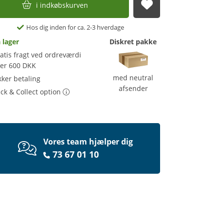
i indkøbskurven
afsend
Hos dig inden for ca. 2-3 hverdage
 lager
Diskret pakke
atis fragt ved ordreværdi
ver 600 DKK
med neutral
kker betaling
afsender
ick & Collect option
Vores team hjælper dig
73 67 01 10