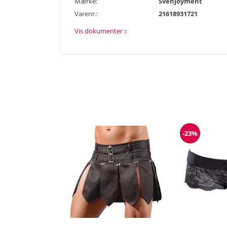
Mærke:
Svenjoyment
Varenr.:
21618931721
Vis dokumenter
-23%
Rabat