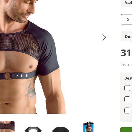
Væl
S
Din
31
inkl. 
Best