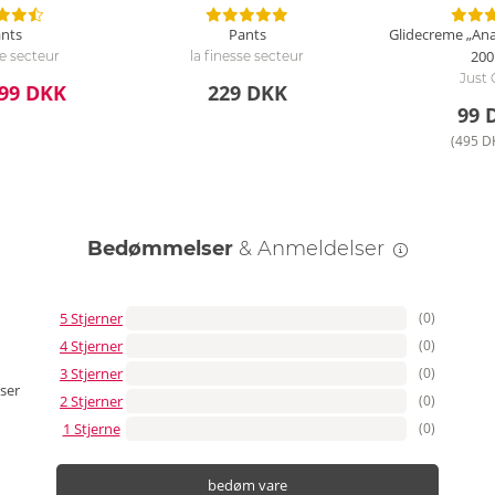
nts
Pants
Glidecreme „Ana
200
se secteur
la finesse secteur
Just 
99 DKK
229 DKK
99 
(495 DK
Bedømmelser
& Anmeldelser
5 Stjerner
(0)
4 Stjerner
(0)
3 Stjerner
(0)
ser
2 Stjerner
(0)
1 Stjerne
(0)
bedøm vare