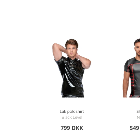
Lak poloshirt
Sh
Black Level
N
799 DKK
549