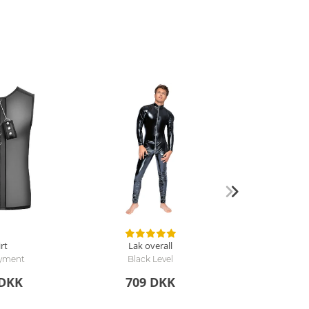
rt
Lak overall
oyment
Black Level
 DKK
709 DKK