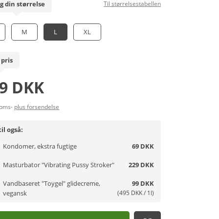
g din størrelse
Til størrelsestabellen
M
L
XL
 pris
9 DKK
moms-
plus forsendelse
il også:
Kondomer, ekstra fugtige
69 DKK
Masturbator "Vibrating Pussy Stroker"
229 DKK
Vandbaseret "Toygel" glidecreme,
99 DKK
vegansk
(495 DKK / 1l)