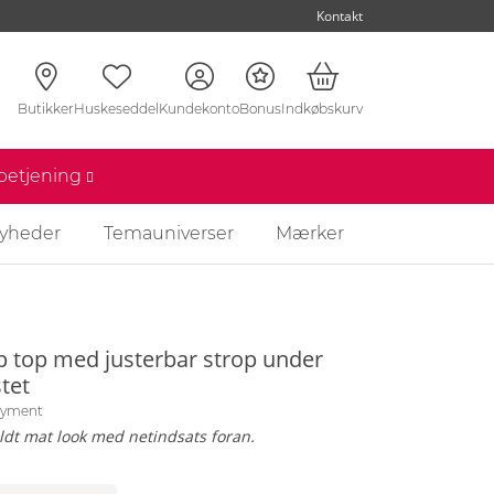
Kontakt
Butikker
Huskeseddel
Kundekonto
Bonus
Indkøbskurv
nbetjening
yheder
Temauniverser
Mærker
p top med justerbar strop under
tet
oyment
uldt mat look med netindsats foran.