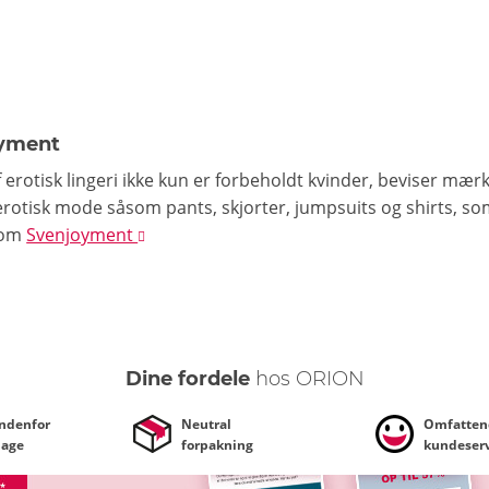
yment
f erotisk lingeri ikke kun er forbeholdt kvinder, beviser mær
rotisk mode såsom pants, skjorter, jumpsuits og shirts, so
om
Svenjoyment
Dine fordele
hos ORION
indenfor
Neutral
Omfatten
dage
forpakning
kundeserv