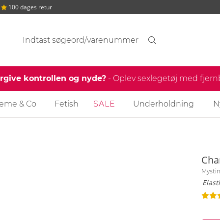
100 dages retur
Søgeforslag
Søgning
find
ergive kontrollen og nyde?
- Oplev sexlegetøj med fjer
reme & Co
Fetish
SALE
Underholdning
N
Cha
Mysti
Elast