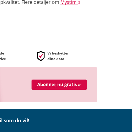
pkvalitet.
Flere detaljer
om
Mystim
de
Vi beskytter
ice
dine data
il som du vil!