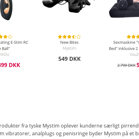
ating E-Stim RC
New Bites
Sexmaskine "
 Ball"
Bed" inklusive 2
Mystim
UXOU
You2
549 DKK
399 DKK
2.799 DKK
m
odukter fra tyske Mystim oplever kunderne særligt pirrende
im vibratorer, analplugs og penisringe byder Mystim på et 