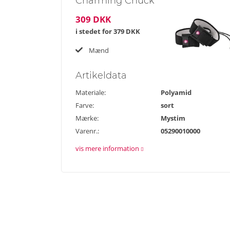
Charming Chuck
309 DKK
i stedet for
379 DKK
Mænd
Artikel
data
Materiale:
Polyamid
Farve:
sort
Mærke:
Mystim
Varenr.:
05290010000
vis mere information