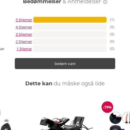
Bedømmelser
& Anmeldelser
5 Stjerner
(1)
4 Stjerner
(0)
3 Stjerner
(0)
2 Stjerner
(0)
1 Stjerne
(0)
ser
bedøm vare
Dette kan
du måske også lide
-79%
Rabat