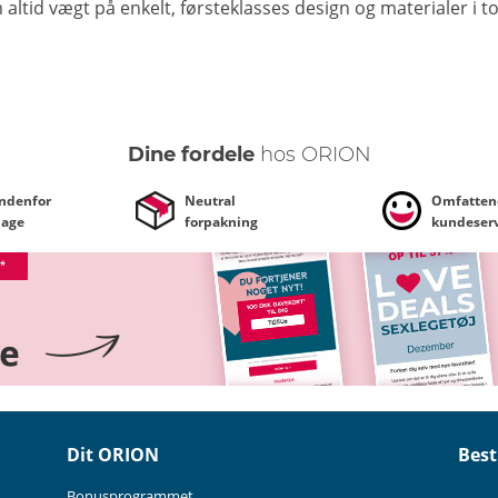
altid vægt på enkelt, førsteklasses design og materialer i to
Dine fordele
hos ORION
indenfor
Neutral
Omfatten
dage
forpakning
kundeserv
Dit ORION
Best
Bonusprogrammet