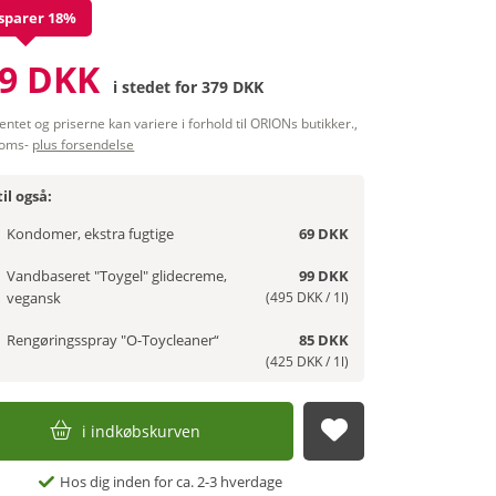
sparer 18%
9 DKK
i stedet for
379 DKK
entet og priserne kan variere i forhold til ORIONs butikker.,
moms-
plus forsendelse
il også:
Kondomer, ekstra fugtige
69 DKK
Vandbaseret "Toygel" glidecreme,
99 DKK
vegansk
(495 DKK / 1l)
Rengøringsspray "O-Toycleaner“
85 DKK
(425 DKK / 1l)
i indkøbskurven
afsend
Hos dig inden for ca. 2-3 hverdage