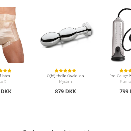
f latex
O(h!)-thello Ovaldildo
Pro-Gauge 
te X
Mystim
Pump
 DKK
879 DKK
799