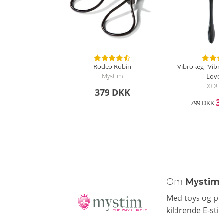
Rodeo Robin
Vibro-æg "Vibr
Love
Mystim
XO
379 DKK
799 DKK
Om
Mysti
Med toys og pr
kildrende E-st