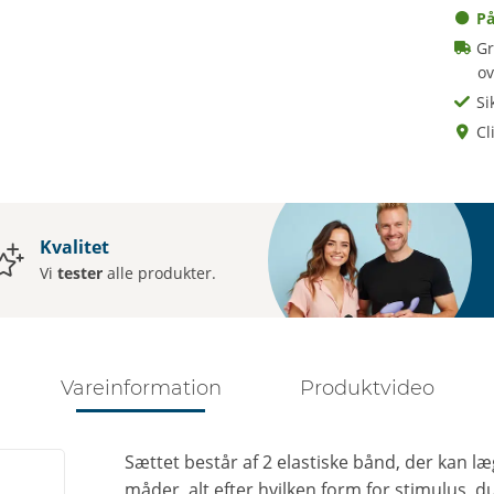
På
Gr
o
Si
Cl
Kvalitet
Vi
tester
alle produkter.
Vareinformation
Produktvideo
Sættet består af 2 elastiske bånd, der kan læ
måder, alt efter hvilken form for stimulus,