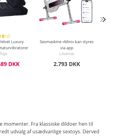
Velvet Luxury
Sexmaskine »Mini« kan styres
 naturvibratorer
via app
Toys
Lovense
589 DKK
2.793 DKK
 momenter. Fra klassiske dildoer hen til
bredt udvalg af usædvanlige sextoys. Derved