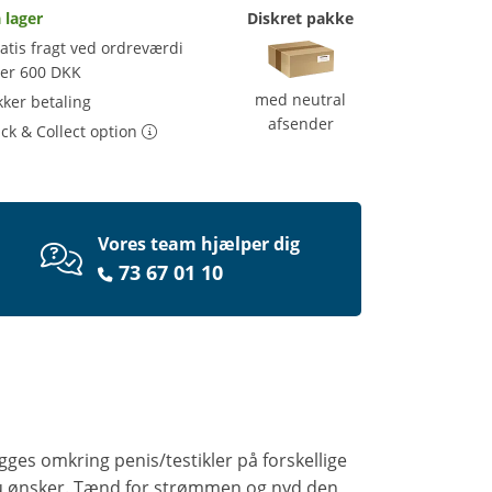
 lager
Diskret pakke
atis fragt ved ordreværdi
ver 600 DKK
med neutral
kker betaling
afsender
ick & Collect option
Vores team hjælper dig
73 67 01 10
gges omkring penis/testikler på forskellige
 du ønsker. Tænd for strømmen og nyd den