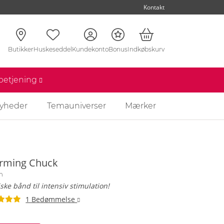
Kontakt
Butikker
Huskeseddel
Kundekonto
Bonus
Indkøbskurv
nbetjening
yheder
Temauniverser
Mærker
rming Chuck
m
iske bånd til intensiv stimulation!
1 Bedømmelse