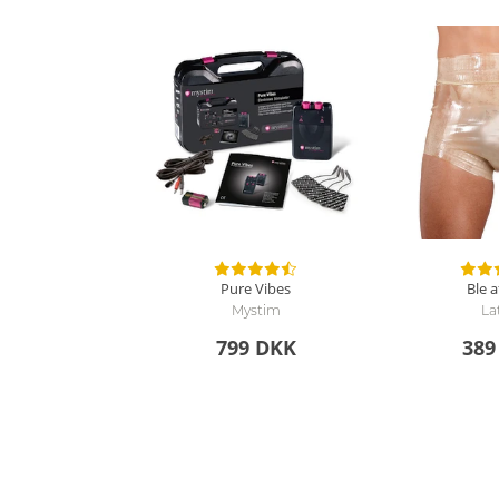
Pure Vibes
Ble a
Mystim
La
799 DKK
389