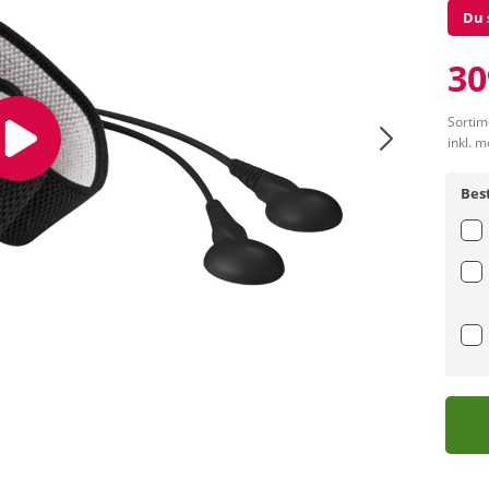
Du 
30
Sortim
inkl. 
Best