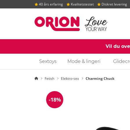
40 års erfaring
Kvalitetstestet
Diskret levering
Vil du ov
Sextoys
Mode & lingeri
Glidec
Startside
Fetish
Elektro-sex
Charming Chuck
-18%
Rabat