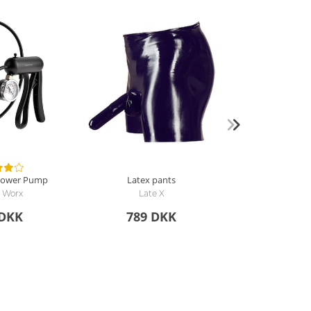
Power Pump
Latex pants
 Worx
Late X
 DKK
789 DKK