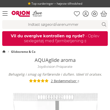
Top vurderinger ‒ højeste tilfredshed
Huskeseddel
Kundekonto
Bonus
åbn menu
Ind
Søgeforslag
Søgning
fi
Vil du overgive kontrollen og nyde?
- Oplev
sexlegetøj med fjernbetjening
Startside
Glidecreme & Co
AQUAglide aroma
Joydivision Präparate
Behagelig i smag og forførende i duften. Ideel til oralsex.
2 Bedømmelser