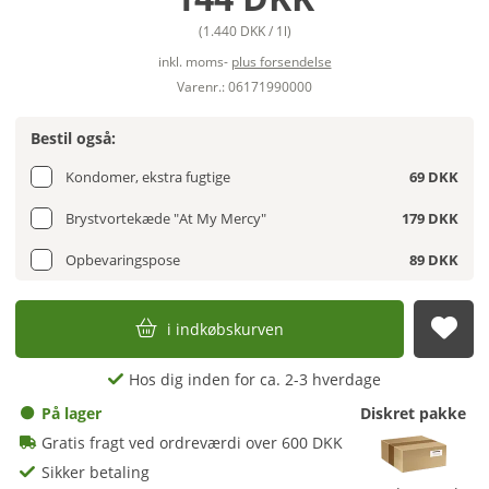
(1.440 DKK / 1l)
inkl. moms-
plus forsendelse
Varenr.: 06171990000
Bestil også:
Kondomer, ekstra fugtige
69 DKK
Brystvortekæde "At My Mercy"
179 DKK
Opbevaringspose
89 DKK
i indkøbskurven
afs
Hos dig inden for ca. 2-3 hverdage
På lager
Diskret pakke
Gratis fragt ved ordreværdi over 600 DKK
Sikker betaling