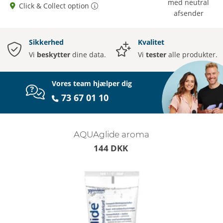
med neutral
Click & Collect option
afsender
Sikkerhed
Kvalitet
Vi
beskytter
dine data.
Vi
tester
alle produkter.
Vores team hjælper dig
73 67 01 10
AQUAglide aroma
144 DKK