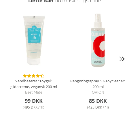
Dette kan
du måske også lide
Vandbaseret "Toygel"
Rengøringsspray "O-Toycleaner“
glidecreme, vegansk
200 ml
200 ml
Best Mate
ORION
99 DKK
85 DKK
(495 DKK / 1l)
(425 DKK / 1l)