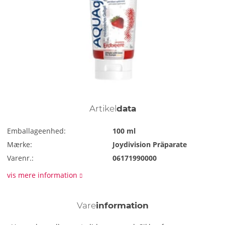
Artikel
data
Emballageenhed:
100 ml
Mærke:
Joydivision Präparate
Varenr.:
06171990000
vis mere information
Vare
information