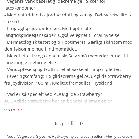
- Vegansk vandbaseret glidecreme gel. Sikker for
latexkondomer.
- Med naturidentisk jordbærduft og -smag: Fødevarekvalitet -
sukkerfri.
- Frugtagtig sjov under sex: Med optimale
langtidsglideegenskaber. Også velegnet til oral nydelse.
- Dermatologisk testet og pH-optimeret: Særligt skånsom mod
den følsomme hud i intimområdet.
- Meget effektiv og økonomisk: Selv små mængder er nok til
langvarig glidefornøjelse.
- Vandopløselig og fedtfri: Let at vaske af - ingen pletter.
- Leveringsomfang: 1 x glidecreme gel AQUAglide Strawberry
fra Joydivision, 100 ml. Kvalitet fremstillet i Tyskland!
Hvad er så specielt ved AQUAglide Strawberry?
AQUAglide Strawberry har en behagelig smag og en
betagende duft. En spændende kombination, der inviterer dig
vis mere
til timevis af lidenskab. Blot en lille mængde af det veganske
glidecreme er nok til at fordybe krop og sind i en langvarig
Ingredients
sensuel oplevelse - i sukkerfri fødevarekvalitet og derfor ideel
til oralsex. AQUAglide Strawberry er særligt skånsom mod
Aqua, Vegetable Glycerin, Hydroxyethylcellulose, Sodium Methylparaben,