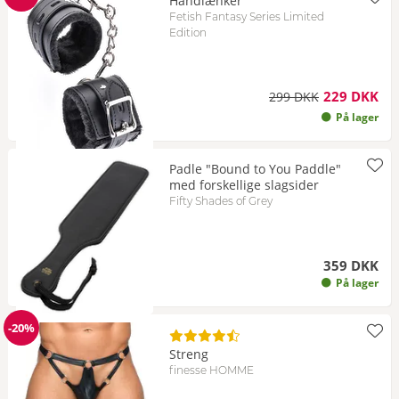
Håndlænker
Rabat
Fetish Fantasy Series Limited
Edition
229 DKK
299 DKK
På lager
Padle "Bound to You Paddle"
med forskellige slagsider
Fifty Shades of Grey
359 DKK
På lager
-20%
Rabat
Streng
finesse HOMME