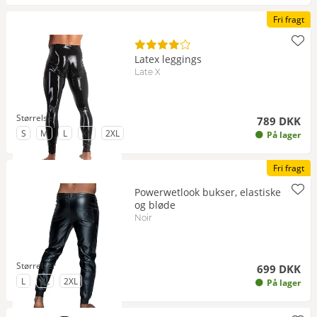
Fri fragt
Latex leggings
Late X
Størrelser
789 DKK
til Størrelse
til Størrelse
til Størrelse
til Størrelse
til Størrelse
S
M
L
XL
2XL
På lager
Fri fragt
Powerwetlook bukser, elastiske
og bløde
Noir
Størrelser
699 DKK
til Størrelse
til Størrelse
til Størrelse
L
XL
2XL
På lager