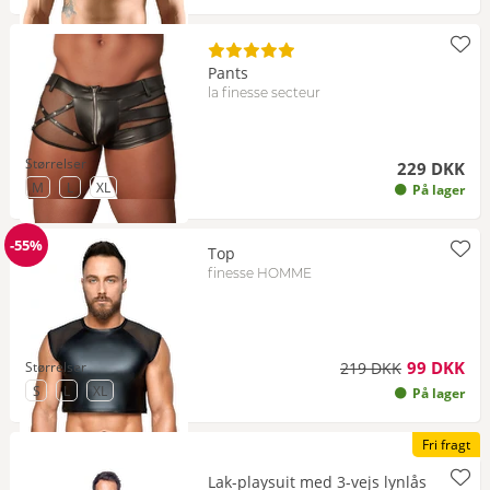
Pants
la finesse secteur
Størrelser
229 DKK
til Størrelse
til Størrelse
til Størrelse
M
L
XL
På lager
-55%
Top
Rabat
finesse HOMME
99 DKK
Størrelser
219 DKK
til Størrelse
til Størrelse
til Størrelse
S
L
XL
På lager
Fri fragt
Lak-playsuit med 3-vejs lynlås