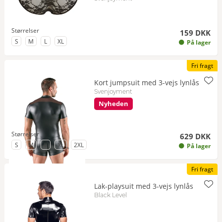
Størrelser
159 DKK
til Størrelse
til Størrelse
til Størrelse
til Størrelse
S
M
L
XL
På lager
Fri fragt
Kort jumpsuit med 3-vejs lynlås
Svenjoyment
Nyheden
Størrelser
629 DKK
til Størrelse
til Størrelse
til Størrelse
til Størrelse
til Størrelse
S
M
L
XL
2XL
På lager
Fri fragt
Lak-playsuit med 3-vejs lynlås
Black Level