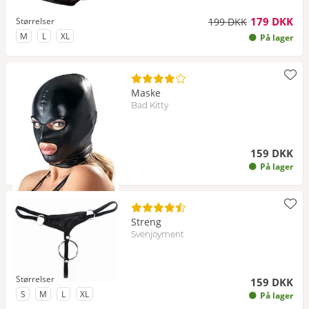
179 DKK
Størrelser
199 DKK
til Størrelse
til Størrelse
til Størrelse
M
L
XL
På lager
Maske
Bad Kitty
159 DKK
På lager
Streng
Svenjoyment
Størrelser
159 DKK
til Størrelse
til Størrelse
til Størrelse
til Størrelse
S
M
L
XL
På lager