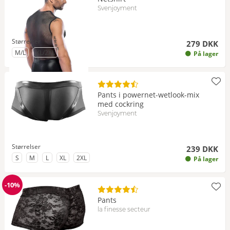
Svenjoyment
Størrelser
279 DKK
til Størrelse
til Størrelse
M/L
XL/2XL
På lager
Pants i powernet-wetlook-mix
med cockring
Svenjoyment
Størrelser
239 DKK
til Størrelse
til Størrelse
til Størrelse
til Størrelse
til Størrelse
S
M
L
XL
2XL
På lager
-10%
Rabat
Pants
la finesse secteur