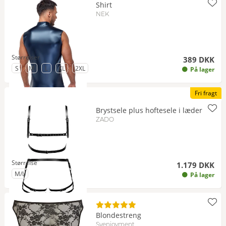
Shirt
NEK
Størrelser
389 DKK
til Størrelse
til Størrelse
til Størrelse
til Størrelse
til Størrelse
S
M
L
XL
2XL
På lager
Fri fragt
Brystsele plus hoftesele i læder
ZADO
Størrelse
1.179 DKK
til Størrelse
M/L
På lager
Blondestreng
Svenjoyment