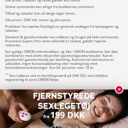
Alle priser, rabatter og tilbud gælder kun online.
Online-sortimentet kan afvige fra butikkernes sortiment.
Tilbud og rabatter kun så længe lager haves.
Alle priser i DKK inkl. moms og plus porto.
Produkter fra mærket Fleshlight er generelt undtaget fra kampagner og
rabatter.
Gavekort & gavekortskoder kan indløses og bruges på hele sortimentet.
Procentvis kupon: Hvis varen allerede er nedsat, gælder højeste
rabatsats.
Kun gyldig i ORION-onlinebutikken, og ikke i ORION-butikkerne. Kan ikke
kombineres med andre tilbud eller gavekort/gavekortskoder. Kun ét
gavekort/én gavekortskode per bestilling. Kommerciel distribution er
udelukket. Ingen kontantudbetaling eller modregning med
forsendelsesomkostninger. Kun for personer over 18 år.
**
Kan indløses ved en bestillingsværdi på DKK 500, ved vellykket
registrering til vores ORION News