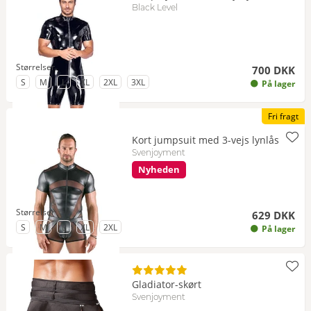
Black Level
Størrelser
700 DKK
til Størrelse
til Størrelse
til Størrelse
til Størrelse
til Størrelse
til Størrelse
S
M
L
XL
2XL
3XL
På lager
Fri fragt
Kort jumpsuit med 3-vejs lynlås
Svenjoyment
Nyheden
Størrelser
629 DKK
til Størrelse
til Størrelse
til Størrelse
til Størrelse
til Størrelse
S
M
L
XL
2XL
På lager
Gladiator-skørt
Svenjoyment