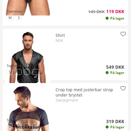
119 DKK
Størrelser
149 DKK
til Størrelse
til Størrelse
M
S
På lager
Shirt
NEK
Størrelser
549 DKK
til Størrelse
til Størrelse
til Størrelse
til Størrelse
S
M
L
XL
På lager
Crop top med justerbar strop
under brystet
Svenjoyment
Størrelser
319 DKK
til Størrelse
til Størrelse
til Størrelse
til Størrelse
S
M
L
XL
På lager