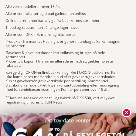
Alle vore modeller er over 18 år.
Alle priser, rabatter og tilbud gælder kun online.
Online-sortimentet kan afvige fra butikkernes sortiment.
Tilbud og rabatter kun så længe lager haves.
Alle priser i DKK inkl. moms og plus porto.
Produkter fra mærket Fleshlight er generelt undtaget fra kampagner
og rabatter.
Gavekort & gavekortskoder kan indløses og bruges på hele
sortimentet.
Procentvis kupon: Hvis varen allerede er nedsat, gælder højeste
rabatsats.
Kun gyldig i ORION-onlinebutikken, og ikke i ORION-butikkerne. Kan
ikke kombineres med andre tilbud eller gavekort/gavekortskoder.
Kun ét gavekort/én gavekortskode per bestilling. Kommerciel
distribution er udelukket. Ingen kontantudbetaling eller modregning
med forsendelsesomkostninger. Kun for personer over 18 år.
**
Kan indløses ved en bestillingsværdi på DKK 500, ved vellykket
registrering til vores ORION News