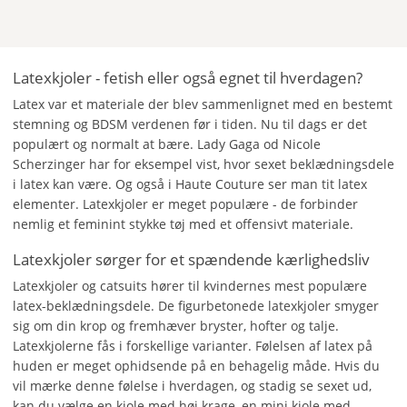
Latexkjoler - fetish eller også egnet til hverdagen?
Latex var et materiale der blev sammenlignet med en bestemt
stemning og BDSM verdenen før i tiden. Nu til dags er det
populært og normalt at bære. Lady Gaga od Nicole
Scherzinger har for eksempel vist, hvor sexet beklædningsdele
i latex kan være. Og også i Haute Couture ser man tit latex
elementer. Latexkjoler er meget populære - de forbinder
nemlig et feminint stykke tøj med et offensivt materiale.
Latexkjoler sørger for et spændende kærlighedsliv
Latexkjoler og catsuits hører til kvindernes mest populære
latex-beklædningsdele. De figurbetonede latexkjoler smyger
sig om din krop og fremhæver bryster, hofter og talje.
Latexkjolerne fås i forskellige varianter. Følelsen af latex på
huden er meget ophidsende på en behagelig måde. Hvis du
vil mærke denne følelse i hverdagen, og stadig se sexet ud,
kan du vælge en kjole med høj krage, en mini kjole med