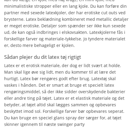
minimalistiske stropper eller en lang kjole. Du kan forføre din
partner med sexede latexkjoler, der har erotiske cut outs ved
brysterne. Latex beklædning kombineret med metallic detaljer
er meget erotiske. Detaljer som spænder ser ikke kun sexede
ud, de kan også indbringes i elskovsakten. Latexkjolerne fås i
forskellige farver og materiale-tykkelse. Jo tyndere materialet
er, desto mere behageligt er kjolen.
Sådan plejer du dit latex tøj rigtigt
Latex er et erotisk materiale, der dog er lidt svært at holde.
Man skal lige øve sig lidt, men du kommer til at lære det
hurtigt. Latex bør rengøres godt efter brug. Latextøj skal
vaskes i hånden. Det er smart at bruge et specielt latex
rengøringsmiddel, så der ikke sidder overskydende bakterier
eller andre ting på tøjet. Latex er et elastisk materiale og det
betyder, at tøjet altid skal lægges sammen og opbevares
beskyttet imod sol. Forskellige farver bør opbevares seperat.
Du kan bruge en speciel glans spray der sørger for, at tøjet
skinner igennem til næste swinger party