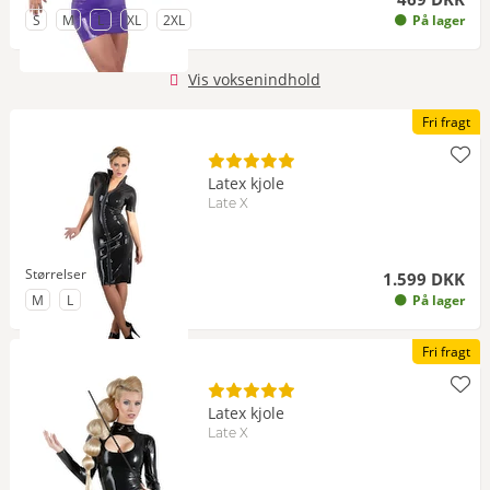
til Størrelse
til Størrelse
til Størrelse
til Størrelse
til Størrelse
S
M
L
XL
2XL
På lager
Vis voksenindhold
Fri fragt
Latex kjole
Late X
Størrelser
1.599 DKK
til Størrelse
til Størrelse
M
L
På lager
Fri fragt
Latex kjole
Late X