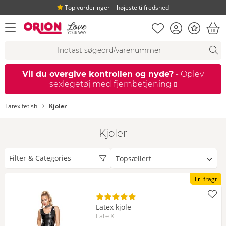
Top vurderinger ‒ højeste tilfredshed
Huskeseddel
Kundekonto
Bonus
åbn menu
Ind
Søgeforslag
Søgning
fi
Vil du overgive kontrollen og nyde?
- Oplev
sexlegetøj med fjernbetjening
Latex fetish
Kjoler
Kjoler
Sorter
Filter & Categories
efter
Fri fragt
Latex kjole
Late X