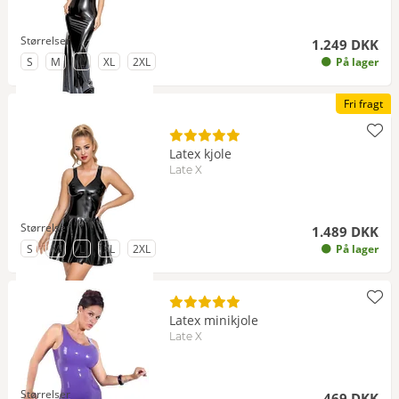
Størrelser
1.249 DKK
til Størrelse
til Størrelse
til Størrelse
til Størrelse
til Størrelse
S
M
L
XL
2XL
På lager
Fri fragt
Latex kjole
Late X
Størrelser
1.489 DKK
til Størrelse
til Størrelse
til Størrelse
til Størrelse
til Størrelse
S
M
L
XL
2XL
På lager
Latex minikjole
Late X
Størrelser
469 DKK