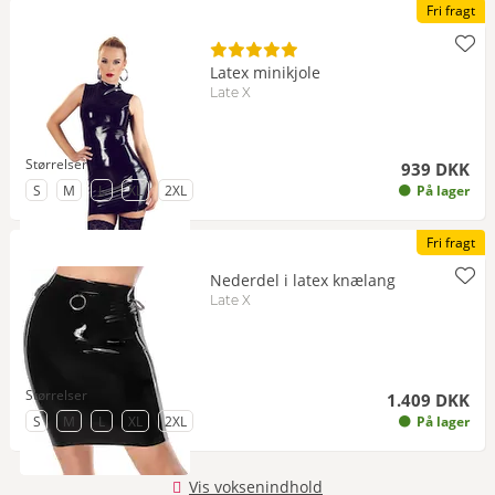
Fri fragt
Latex minikjole
Late X
Størrelser
939 DKK
til Størrelse
til Størrelse
til Størrelse
til Størrelse
til Størrelse
S
M
L
XL
2XL
På lager
Fri fragt
Nederdel i latex knælang
Late X
Størrelser
1.409 DKK
til Størrelse
til Størrelse
til Størrelse
til Størrelse
til Størrelse
S
M
L
XL
2XL
På lager
Vis voksenindhold