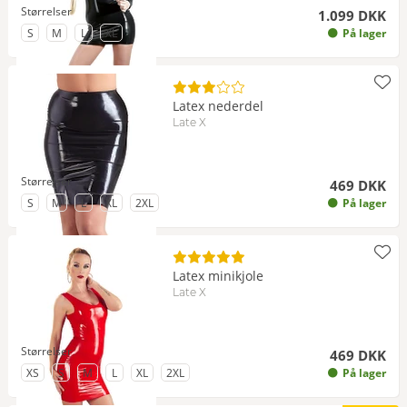
Størrelser
1.099 DKK
til Størrelse
til Størrelse
til Størrelse
til Størrelse
S
M
L
XL
På lager
Latex nederdel
Late X
Størrelser
469 DKK
til Størrelse
til Størrelse
til Størrelse
til Størrelse
til Størrelse
S
M
L
XL
2XL
På lager
Latex minikjole
Late X
Størrelser
469 DKK
til Størrelse
til Størrelse
til Størrelse
til Størrelse
til Størrelse
til Størrelse
XS
S
M
L
XL
2XL
På lager