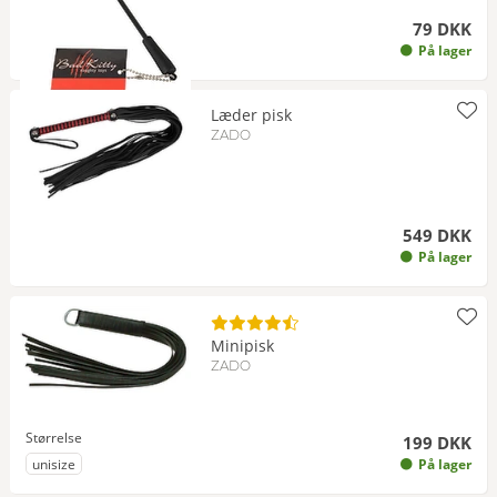
79 DKK
På lager
Læder pisk
ZADO
549 DKK
På lager
Minipisk
ZADO
Størrelse
199 DKK
til Størrelse
unisize
På lager