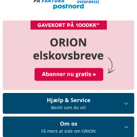
Hjælp & Service
Bestil som du vil!
Om os
Få mere at vide om ORION