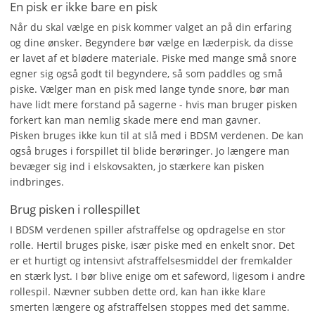
En pisk er ikke bare en pisk
Når du skal vælge en pisk kommer valget an på din erfaring
og dine ønsker. Begyndere bør vælge en læderpisk, da disse
er lavet af et blødere materiale. Piske med mange små snore
egner sig også godt til begyndere, så som paddles og små
piske. Vælger man en pisk med lange tynde snore, bør man
have lidt mere forstand på sagerne - hvis man bruger pisken
forkert kan man nemlig skade mere end man gavner.
Pisken bruges ikke kun til at slå med i BDSM verdenen. De kan
også bruges i forspillet til blide berøringer. Jo længere man
bevæger sig ind i elskovsakten, jo stærkere kan pisken
indbringes.
Brug pisken i rollespillet
I BDSM verdenen spiller afstraffelse og opdragelse en stor
rolle. Hertil bruges piske, især piske med en enkelt snor. Det
er et hurtigt og intensivt afstraffelsesmiddel der fremkalder
en stærk lyst. I bør blive enige om et safeword, ligesom i andre
rollespil. Nævner subben dette ord, kan han ikke klare
smerten længere og afstraffelsen stoppes med det samme.