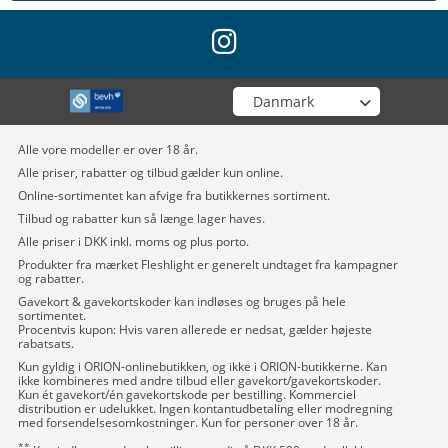
instagram
Vælg din butik
Alle vore modeller er over 18 år.
Alle priser, rabatter og tilbud gælder kun online.
Online-sortimentet kan afvige fra butikkernes sortiment.
Tilbud og rabatter kun så længe lager haves.
Alle priser i DKK inkl. moms og plus porto.
Produkter fra mærket Fleshlight er generelt undtaget fra kampagner
og rabatter.
Gavekort & gavekortskoder kan indløses og bruges på hele
sortimentet.
Procentvis kupon: Hvis varen allerede er nedsat, gælder højeste
rabatsats.
Kun gyldig i ORION-onlinebutikken, og ikke i ORION-butikkerne. Kan
ikke kombineres med andre tilbud eller gavekort/gavekortskoder.
Kun ét gavekort/én gavekortskode per bestilling. Kommerciel
distribution er udelukket. Ingen kontantudbetaling eller modregning
med forsendelsesomkostninger. Kun for personer over 18 år.
**