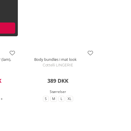
 (lam),
Body bundløs i mat look
Cottelli LINGERIE
K
389 DKK
Størrelser
til flere varianter
+
S
M
L
XL
lse
Størrelse
til Størrelse
til Størrelse
til Størrelse
til Størrelse