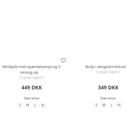
Minikjole med spændetampe og 2-
Body i slangeskindslook
retning-zip
Cottelli PARTY
Cottelli PARTY
449 DKK
349 DKK
Størrelser
Størrelser
S
M
L
XL
S
M
L
XL
til Størrelse
til Størrelse
til Størrelse
til Størrelse
til Størrelse
til Størrelse
til Størrels
til St