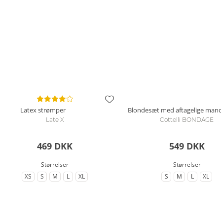
Latex strømper
Blondesæt med aftagelige manc
Late X
Cottelli BONDAGE
469 DKK
549 DKK
Størrelser
Størrelser
XS
S
M
L
XL
S
M
L
XL
til Størrelse
til Størrelse
til Størrelse
til Størrelse
til Størrelse
til Størrelse
til Størrelse
til Størrels
til St