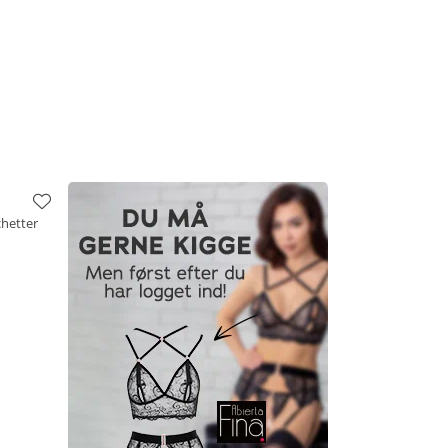
hetter
e
ørrelse