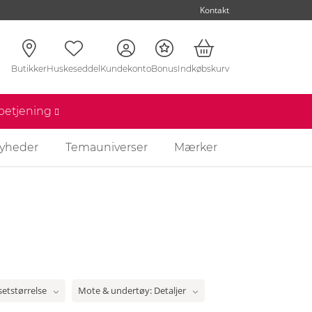
Kontakt
Butikker
Huskeseddel
Kundekonto
Bonus
Indkøbskurv
nbetjening
yheder
Temauniverser
Mærker
setstørrelse
Mote & undertøy: Detaljer