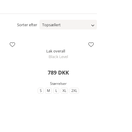
Sorter efter
Lak overall
Black Level
789 DKK
Størrelser
S
M
L
XL
2XL
til Størrelse
til Størrelse
til Størrelse
til Størrelse
til Størrelse