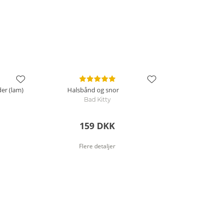
der (lam)
Halsbånd og snor
Bad Kitty
159 DKK
Flere detaljer
se