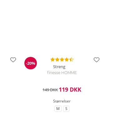
-20%
Rabat
Streng
finesse HOMME
119 DKK
149 DKK
Størrelser
M
S
til Størrelse
til Størrelse