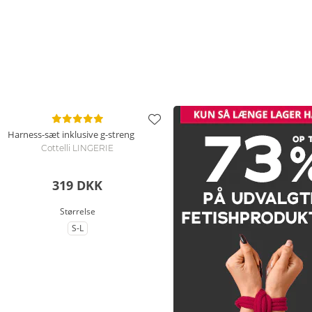
Harness-sæt inklusive g-streng
Cottelli LINGERIE
319 DKK
Størrelse
S-L
til Størrelse