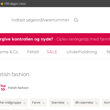
100 dages retur
Søgeforslag
Søgning
find
ergive kontrollen og nyde?
- Oplev sexlegetøj med fjer
reme & Co
Fetish
SALE
Underholdning
N
etish fashion
Top
Fetish fashion
10
fter målgruppe
Farve
Størrelse
Bh-størrelse
Kor