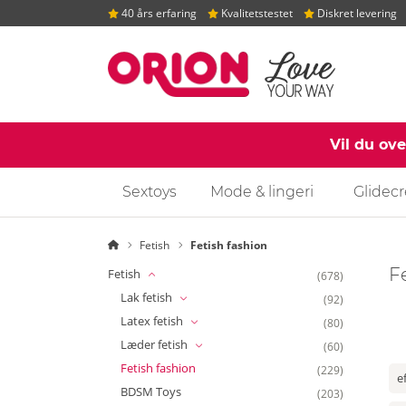
40 års erfaring
Kvalitetstestet
Diskret levering
Vil du ov
Sextoys
Mode & lingeri
Glidec
Startside
Fetish
Fetish fashion
F
Fetish
(678)
Lak fetish
(92)
Latex fetish
(80)
Læder fetish
(60)
Fetish fashion
(229)
e
BDSM Toys
(203)