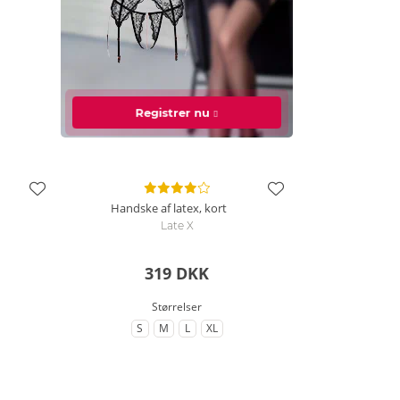
Registrer nu
Handske af latex, kort
Late X
319 DKK
Størrelser
S
M
L
XL
e
ørrelse
til Størrelse
til Størrelse
til Størrelse
til Størrelse