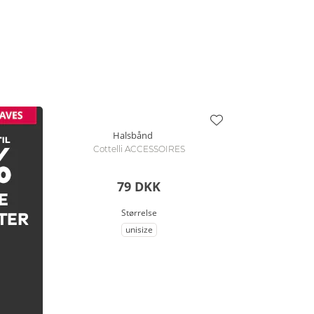
Halsbånd
Cottelli ACCESSOIRES
79 DKK
Størrelse
unisize
til Størrelse