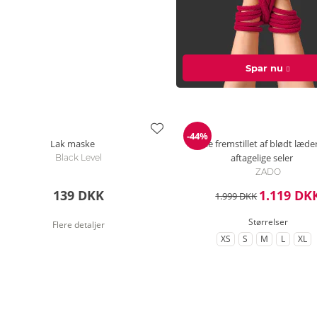
Spar nu
-44%
Rabat
Lak maske
Kjole fremstillet af blødt læder
aftagelige seler
Black Level
ZADO
139 DKK
1.119 DK
1.999 DKK
Størrelser
Flere detaljer
XS
S
M
L
XL
til Størrelse
til Størrelse
til Størrelse
til Større
til 