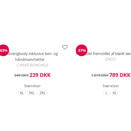
-63%
-57%
Rabat
Rabat
Strengbody inklusive ben- og
Nederdel fremstillet af blødt læ
håndmanchetter
ZADO
Cottelli BONDAGE
239 DKK
789 DKK
649 DKK
1.819 DKK
Størrelser
Størrelser
XL
3XL
2XL
L
XL
til Størrelse
til Størrelse
til Størrelse
til Størrelse
til Størrel