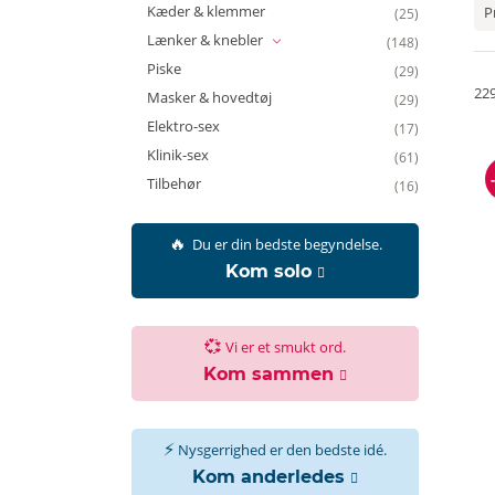
Kæder & klemmer
P
(25)
Lænker & knebler
(148)
Piske
(29)
22
Masker & hovedtøj
(29)
Elektro-sex
(17)
Klinik-sex
(61)
Tilbehør
(16)
🔥
Du er din bedste begyndelse.
Kom solo
💞
Vi er et smukt ord.
Kom sammen
⚡
Nysgerrighed er den bedste idé.
Kom anderledes