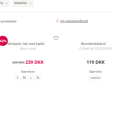
ris
Maerker
Vis voksenindhold
9
produkter
-62%
Rabat
Minikjole i lak med bælte
Blondehalsbånd
Black Level
Cottelli ACCESSOIRES
239 DKK
119 DKK
629 DKK
Størrelser
Størrelse
S
M
L
XL
unisize
til Størrelse
til Størrelse
til Størrelse
til Størrelse
til Størrelse