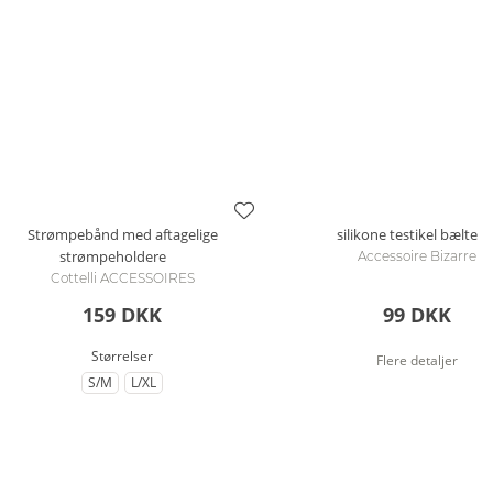
Strømpebånd med aftagelige
silikone testikel bælte
strømpeholdere
Accessoire Bizarre
Cottelli ACCESSOIRES
159 DKK
99 DKK
Størrelser
Flere detaljer
S/M
L/XL
til Størrelse
til Størrelse