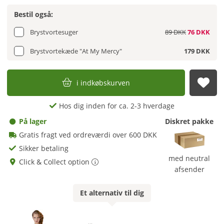
Bestil også:
Brystvortesuger
89 DKK
76 DKK
Brystvortekæde "At My Mercy"
179 DKK
i indkøbskurven
afs
Hos dig inden for ca. 2-3 hverdage
På lager
Diskret pakke
Gratis fragt ved ordreværdi over 600 DKK
Sikker betaling
med neutral
Click & Collect option
afsender
Et
alternativ
til dig