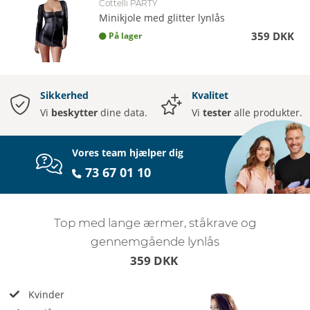
Cottelli PARTY
Minikjole med glitter lynlås
359 DKK
På lager
Sikkerhed
Kvalitet
Vi
beskytter
dine data.
Vi
tester
alle produkter.
Vores team hjælper dig
73 67 01 10
Top med lange ærmer, ståkrave og
gennemgående lynlås
359 DKK
Kvinder