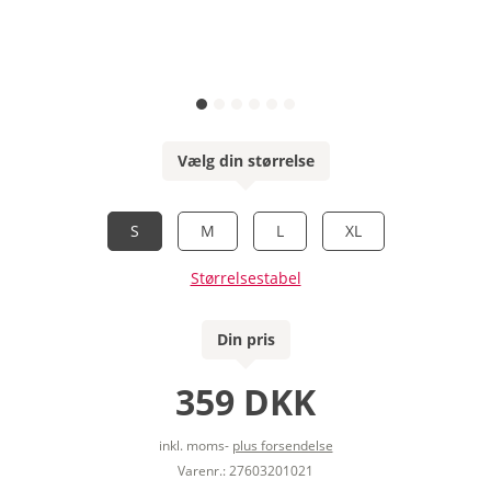
Vælg din størrelse
S
M
L
XL
Størrelsestabel
Din pris
359 DKK
inkl. moms-
plus forsendelse
Varenr.: 27603201021