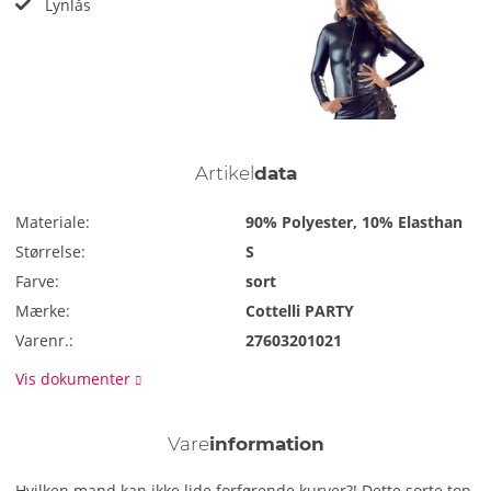
Lynlås
Artikel
data
Materiale:
90% Polyester, 10% Elasthan
Størrelse:
S
Farve:
sort
Mærke:
Cottelli PARTY
Varenr.:
27603201021
Vis dokumenter
Vare
information
Hvilken mand kan ikke lide forførende kurver?! Dette sorte top