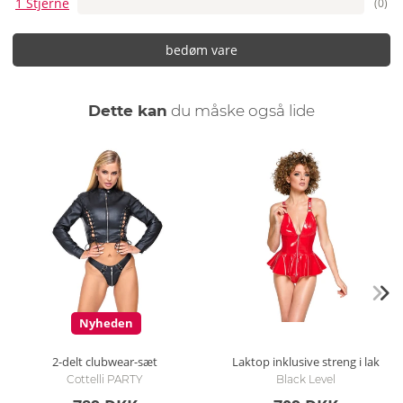
1 Stjerne
(0)
bedøm vare
Dette kan
du måske også lide
Nyheden
2-delt clubwear-sæt
Laktop inklusive streng i lak
Cottelli PARTY
Black Level