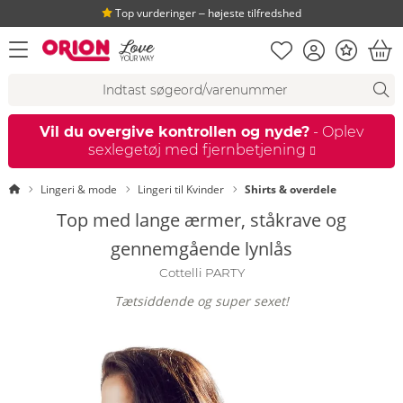
Top vurderinger ‒ højeste tilfredshed
Huskeseddel
Kundekonto
Bonus
åbn menu
Ind
Søgeforslag
Søgning
fi
Vil du overgive kontrollen og nyde?
- Oplev
sexlegetøj med fjernbetjening
Startside
Lingeri & mode
Lingeri til Kvinder
Shirts & overdele
Top med lange ærmer, ståkrave og
gennemgående lynlås
Cottelli PARTY
Tætsiddende og super sexet!