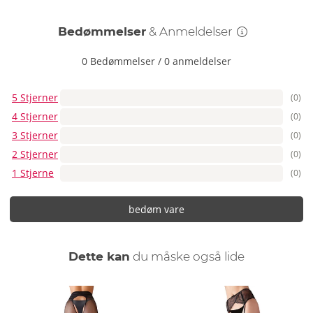
dem forsigtigt i hånden med et mildt vaskemiddel.
Bedømmelser
& Anmeldelser
0 Bedømmelser
/
0 anmeldelser
5 Stjerner
(0)
4 Stjerner
(0)
3 Stjerner
(0)
2 Stjerner
(0)
1 Stjerne
(0)
bedøm vare
Dette kan
du måske også lide