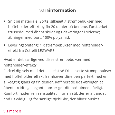
Vare
information
Snit og materiale: Sorte, silkeagtig strømpebukser med
hofteholder-effekt og fin 20 denier på benene. Forstærket
trussedel med åbent skridt og udskæringer i siderne;
åbninger med bort. 100% polyamid.
Leveringsomfang: 1 x strømpebukser med hofteholder-
effekt fra Cottelli LEGWARE.
Hvad er det særlige ved disse strømpebukser med
hofteholder-effekt?
Forkæl dig selv med det lille ekstra! Disse sorte strømpebukser
med hofteholder-effekt fremhæver dine ben perfekt med en
silkeagtig glans og fin denier. Raffinerede udskæringer, et
åbent skridt og elegante borter gør dit look uimodståeligt.
Komfort møder ren sensualitet – for en stil, der er alt andet
end uskyldig. Og for særlige øjeblikke, der bliver husket.
Hvordan rengør jeg strømpebukserne med hofteholder-effekt?
vis mere
Rengør strømpebukserne med hofteholder-effekt ved at vaske