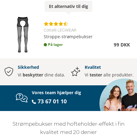
Et
alternativ
til dig
Cottelli LEGWEAR
Stroppe-strømpebukser
99 DKK
På lager
Sikkerhed
Kvalitet
Vi
beskytter
dine data.
Vi
tester
alle produkter.
Vores team hjælper dig
73 67 01 10
Strømpebukser med hofteholder-effekt i fin
kvalitet med 20 denier