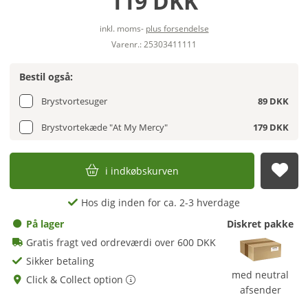
119 DKK
inkl. moms-
plus forsendelse
Varenr.: 25303411111
Bestil også:
Brystvortesuger
89 DKK
Brystvortekæde "At My Mercy"
179 DKK
i indkøbskurven
afs
Hos dig inden for ca. 2-3 hverdage
På lager
Diskret pakke
Gratis fragt ved ordreværdi over 600 DKK
Sikker betaling
med neutral
Click & Collect option
afsender