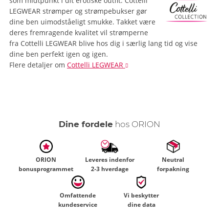
som midtpunkt i dit erotiske outfit: Cottelli
LEGWEAR strømper og strømpebukser gør
dine ben uimodståeligt smukke. Takket være
deres fremragende kvalitet vil strømperne
fra Cottelli LEGWEAR blive hos dig i særlig lang tid og vise
dine ben perfekt igen og igen.
Flere detaljer
om
Cottelli LEGWEAR
Dine fordele
hos ORION
ORION
Leveres indenfor
Neutral
bonusprogrammet
2-3 hverdage
forpakning
Omfattende
Vi beskytter
kundeservice
dine data