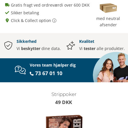
Gratis fragt ved ordreværdi over 600 DKK
Sikker betaling
med neutral
Click & Collect option
afsender
Sikkerhed
Kvalitet
Vi
beskytter
dine data.
Vi
tester
alle produkter.
Vores team hjælper dig
73 67 01 10
Strippoker
49 DKK