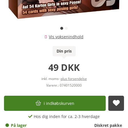
Vis voksenindhold
Din pris
49 DKK
inkl. moms-
plus forsendelse
Varenr.: 07401520000
i indkøbskurven
afs
Hos dig inden for ca. 2-3 hverdage
På lager
Diskret pakke