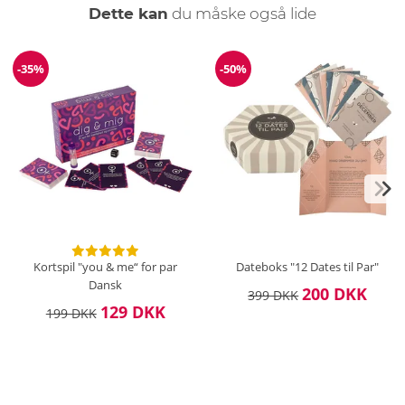
Dette kan
du måske også lide
-35%
-50%
Rabat
Rabat
Kortspil "you & me“ for par
Dateboks "12 Dates til Par"
Dansk
200 DKK
399 DKK
129 DKK
199 DKK