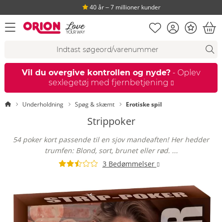
40 år ‒ 7 millioner kunder
Huskeseddel
Kundekonto
Bonus
åbn menu
Ind
Søgeforslag
Søgning
fi
Vil du overgive kontrollen og nyde?
- Oplev
sexlegetøj med fjernbetjening
Startside
Underholdning
Spøg & skæmt
Erotiske spil
Strippoker
54 poker kort passende til en sjov mandeaften! Her hedder
trumfen: Blond, sort, brunet eller rød. ...
3 Bedømmelser