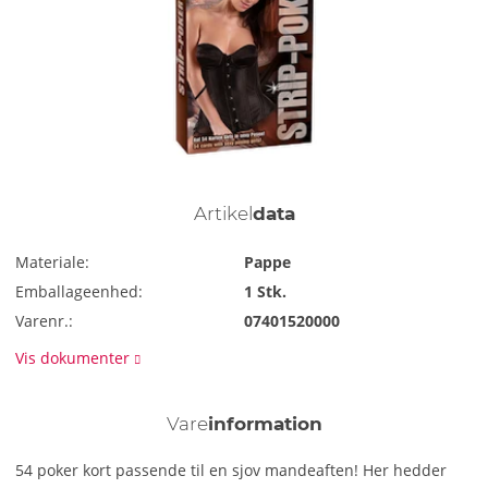
Artikel
data
Materiale:
Pappe
Emballageenhed:
1 Stk.
Varenr.:
07401520000
Vis dokumenter
Vare
information
54 poker kort passende til en sjov mandeaften! Her hedder