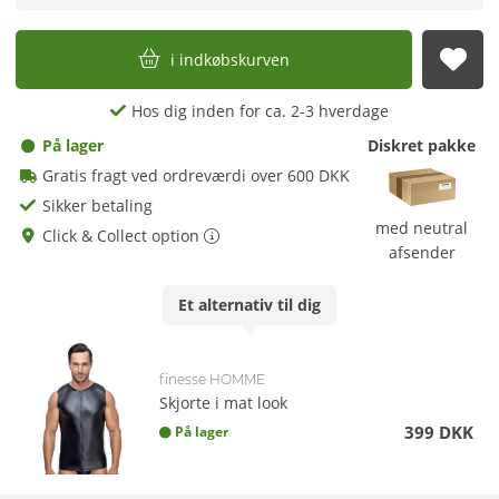
i indkøbskurven
afs
Hos dig inden for ca. 2-3 hverdage
På lager
Diskret pakke
Gratis fragt ved ordreværdi over 600 DKK
Sikker betaling
med neutral
Click & Collect option
afsender
Et
alternativ
til dig
finesse HOMME
Skjorte i mat look
399 DKK
På lager