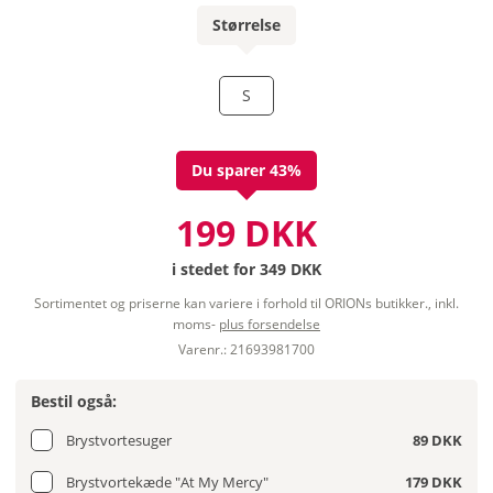
Størrelse
S
Du sparer 43%
199 DKK
i stedet for
349 DKK
Sortimentet og priserne kan variere i forhold til ORIONs butikker., inkl.
moms-
plus forsendelse
Varenr.: 21693981700
Bestil også:
Brystvortesuger
89 DKK
Brystvortekæde "At My Mercy"
179 DKK