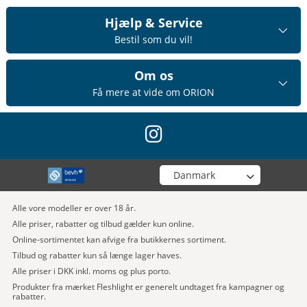
Hjælp & Service
Bestil som du vil!
Om os
Få mere at vide om ORION
instagram
Vælg din butik
Alle vore modeller er over 18 år.
Alle priser, rabatter og tilbud gælder kun online.
Online-sortimentet kan afvige fra butikkernes sortiment.
Tilbud og rabatter kun så længe lager haves.
Alle priser i DKK inkl. moms og plus porto.
Produkter fra mærket Fleshlight er generelt undtaget fra kampagner og
rabatter.