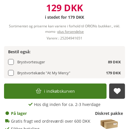
129 DKK
i stedet for
179 DKK
Sortimentet og priserne kan variere i forhold til ORIONs butikker., inkl.
moms-
plus forsendelse
Varenr.: 25204941651
Bestil også:
Brystvortesuger
89 DKK
Brystvortekæde "At My Mercy"
179 DKK
i indkøbskurven
afs
Hos dig inden for ca. 2-3 hverdage
På lager
Diskret pakke
Gratis fragt ved ordreværdi over 600 DKK
Sikker betaling