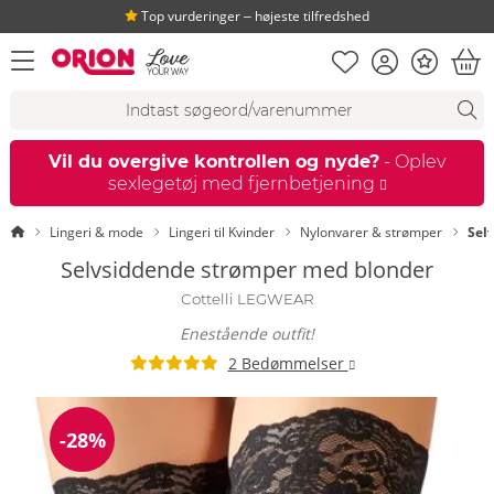
Top vurderinger ‒ højeste tilfredshed
Huskeseddel
Kundekonto
Bonus
åbn menu
Ind
Søgeforslag
Søgning
fi
Vil du overgive kontrollen og nyde?
- Oplev
sexlegetøj med fjernbetjening
Startside
Lingeri & mode
Lingeri til Kvinder
Nylonvarer & strømper
Sel
Selvsiddende strømper med blonder
Cottelli LEGWEAR
Enestående outfit!
2 Bedømmelser
-28%
Rabat