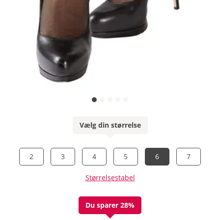
Vælg din størrelse
2
3
4
5
6
7
Størrelsestabel
Du sparer 28%