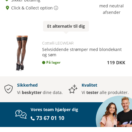
med neutral
Click & Collect option
afsender
Et
alternativ
til dig
Cottelli LEGWEAR
Selvsiddende strømper med blondekant
og søm
119 DKK
På lager
Sikkerhed
Kvalitet
Vi
beskytter
dine data.
Vi
tester
alle produkter.
Vores team hjælper dig
73 67 01 10