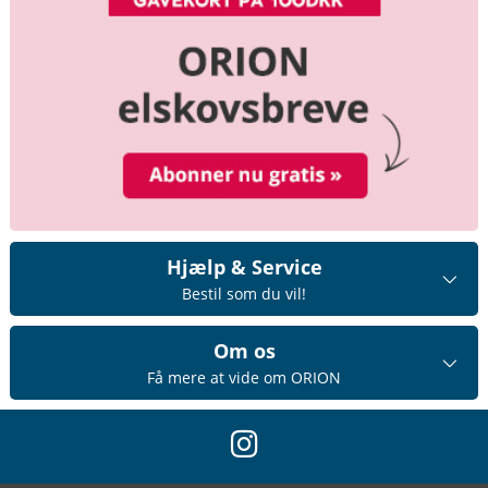
Hjælp & Service
Bestil som du vil!
Om os
Få mere at vide om ORION
instagram