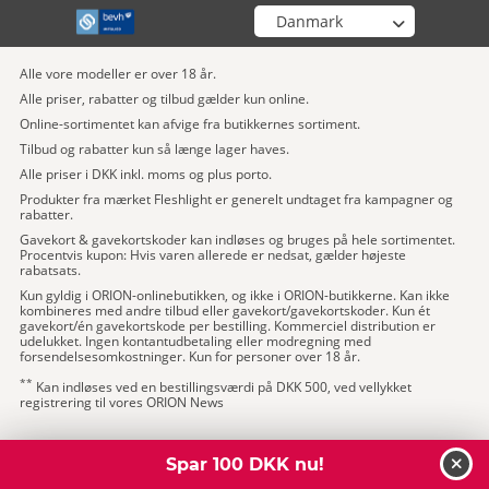
Vælg din butik
Alle vore modeller er over 18 år.
Alle priser, rabatter og tilbud gælder kun online.
Online-sortimentet kan afvige fra butikkernes sortiment.
Tilbud og rabatter kun så længe lager haves.
Alle priser i DKK inkl. moms og plus porto.
Produkter fra mærket Fleshlight er generelt undtaget fra kampagner og
rabatter.
Gavekort & gavekortskoder kan indløses og bruges på hele sortimentet.
Procentvis kupon: Hvis varen allerede er nedsat, gælder højeste
rabatsats.
Kun gyldig i ORION-onlinebutikken, og ikke i ORION-butikkerne. Kan ikke
kombineres med andre tilbud eller gavekort/gavekortskoder. Kun ét
gavekort/én gavekortskode per bestilling. Kommerciel distribution er
udelukket. Ingen kontantudbetaling eller modregning med
forsendelsesomkostninger. Kun for personer over 18 år.
**
Kan indløses ved en bestillingsværdi på DKK 500, ved vellykket
registrering til vores ORION News
Spar 100 DKK nu!
luk